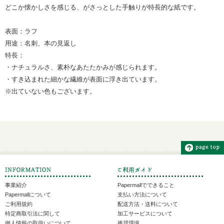
どこか懐かしさを感じる、がさっとした手触りが特長的な紙です。
表面：ラフ
用途：名刺、本の見返し
特長：
・ナチュラルさ、素朴なあたたかみが感じられます。
・すき込まれた細かな繊維が表面に浮き出ています。
※出ていない色もございます。
事業紹介
Papermallでできること
Papermallについて
支払い方法について
ご利用規約
配送方法・送料について
特定商取引法に関して
加工サービスについて
個人情報の取扱いについて
推奨環境