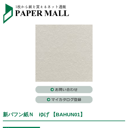
新バフン紙Ｎ ゆげ 【BAHUN01】