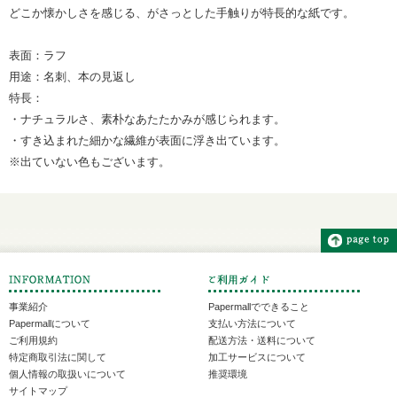
どこか懐かしさを感じる、がさっとした手触りが特長的な紙です。
表面：ラフ
用途：名刺、本の見返し
特長：
・ナチュラルさ、素朴なあたたかみが感じられます。
・すき込まれた細かな繊維が表面に浮き出ています。
※出ていない色もございます。
事業紹介
Papermallでできること
Papermallについて
支払い方法について
ご利用規約
配送方法・送料について
特定商取引法に関して
加工サービスについて
個人情報の取扱いについて
推奨環境
サイトマップ