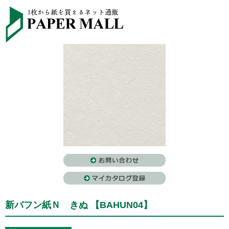
新バフン紙Ｎ きぬ 【BAHUN04】