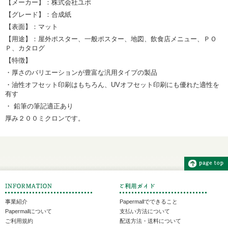
【メーカー】：株式会社ユポ
【グレード】：合成紙
【表面】：マット
【用途】：屋外ポスター、一般ポスター、地図、飲食店メニュー、ＰＯ
Ｐ、カタログ
【特徴】
・厚さのバリエーションが豊富な汎用タイプの製品
・油性オフセット印刷はもちろん、UVオフセット印刷にも優れた適性を
有す
・ 鉛筆の筆記適正あり
厚み２００ミクロンです。
事業紹介
Papermallでできること
Papermallについて
支払い方法について
ご利用規約
配送方法・送料について