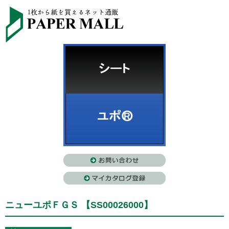
ニューユポＦＧＳ 【SS00026000】