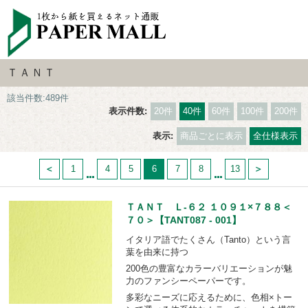
ＴＡＮＴ
該当件数:489件
表示件数:
20件
40件
60件
100件
200件
表示:
商品ごとに表示
全仕様表示
1
4
5
6
7
8
13
ＴＡＮＴ Ｌ-６２ １０９１×７８８＜
７０＞【TANT087 - 001】
イタリア語でたくさん（Tanto）という言
葉を由来に持つ
200色の豊富なカラーバリエーションが魅
力のファンシーペーパーです。
多彩なニーズに応えるために、色相×トー