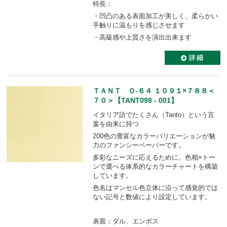
特長：
・凹凸のある表面加工が美しく、柔らかい
手触りに温もりを感じさせます
・高級感や上質さを演出出来ます
ＴＡＮＴ Ｏ-６４ １０９１×７８８＜
７０＞【TANT098 - 001】
イタリア語でたくさん（Tanto）という言
葉を由来に持つ
200色の豊富なカラーバリエーションが魅
力のファンシーペーパーです。
多彩なニーズに応えるために、色相×トー
ンで選べる体系的なカラーチャートを構築
しています。
色名はマンセル色立体に沿って感覚的では
ない記号と数値により設定しています。
表面：ダル、エンボス