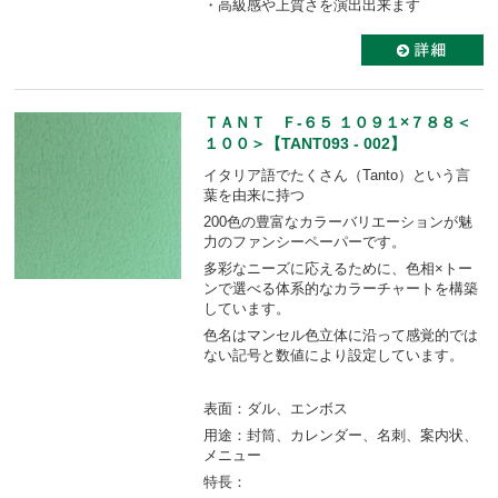
・高級感や上質さを演出出来ます
ＴＡＮＴ Ｆ-６５ １０９１×７８８＜
１００＞【TANT093 - 002】
イタリア語でたくさん（Tanto）という言
葉を由来に持つ
200色の豊富なカラーバリエーションが魅
力のファンシーペーパーです。
多彩なニーズに応えるために、色相×トー
ンで選べる体系的なカラーチャートを構築
しています。
色名はマンセル色立体に沿って感覚的では
ない記号と数値により設定しています。
表面：ダル、エンボス
用途：封筒、カレンダー、名刺、案内状、
メニュー
特長：