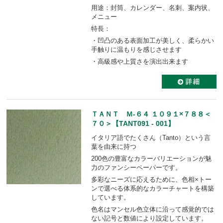
用途：封筒、カレンダー、名刺、案内状、
メニュー
特長：
・凹凸のある表面加工が美しく、柔らかい
手触りに温もりを感じさせます
・高級感や上質さを演出出来ます
ＴＡＮＴ Ｍ-６４ １０９１×７８８＜
７０＞【TANT091 - 001】
イタリア語でたくさん（Tanto）という言
葉を由来に持つ
200色の豊富なカラーバリエーションが魅
力のファンシーペーパーです。
多彩なニーズに応えるために、色相×トー
ンで選べる体系的なカラーチャートを構築
しています。
色名はマンセル色立体に沿って感覚的では
ない記号と数値により設定しています。