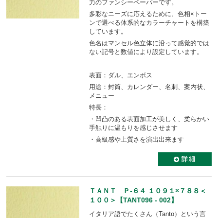
力のファンシーペーパーです。
多彩なニーズに応えるために、色相×トー
ンで選べる体系的なカラーチャートを構築
しています。
色名はマンセル色立体に沿って感覚的では
ない記号と数値により設定しています。
表面：ダル、エンボス
用途：封筒、カレンダー、名刺、案内状、
メニュー
特長：
・凹凸のある表面加工が美しく、柔らかい
手触りに温もりを感じさせます
・高級感や上質さを演出出来ます
ＴＡＮＴ Ｐ-６４ １０９１×７８８＜
１００＞【TANT096 - 002】
イタリア語でたくさん（Tanto）という言