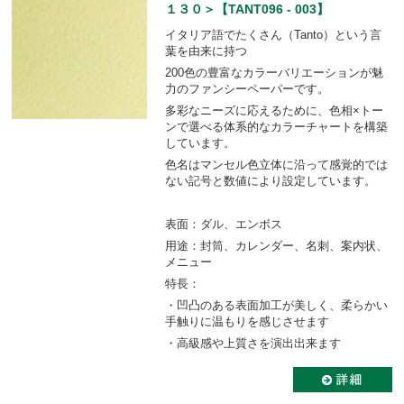
１３０＞【TANT096 - 003】
イタリア語でたくさん（Tanto）という言
葉を由来に持つ
200色の豊富なカラーバリエーションが魅
力のファンシーペーパーです。
多彩なニーズに応えるために、色相×トー
ンで選べる体系的なカラーチャートを構築
しています。
色名はマンセル色立体に沿って感覚的では
ない記号と数値により設定しています。
表面：ダル、エンボス
用途：封筒、カレンダー、名刺、案内状、
メニュー
特長：
・凹凸のある表面加工が美しく、柔らかい
手触りに温もりを感じさせます
・高級感や上質さを演出出来ます