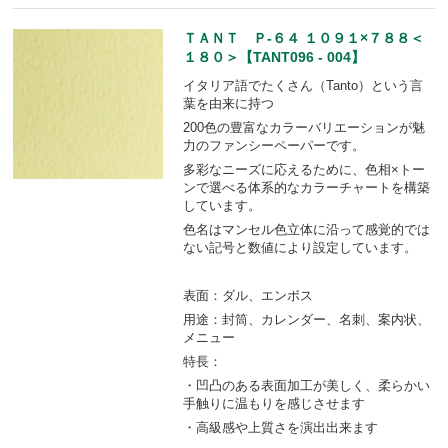
ＴＡＮＴ Ｐ-６４ １０９１×７８８＜
１８０＞【TANT096 - 004】
イタリア語でたくさん（Tanto）という言
葉を由来に持つ
200色の豊富なカラーバリエーションが魅
力のファンシーペーパーです。
多彩なニーズに応えるために、色相×トー
ンで選べる体系的なカラーチャートを構築
しています。
色名はマンセル色立体に沿って感覚的では
ない記号と数値により設定しています。
表面：ダル、エンボス
用途：封筒、カレンダー、名刺、案内状、
メニュー
特長：
・凹凸のある表面加工が美しく、柔らかい
手触りに温もりを感じさせます
・高級感や上質さを演出出来ます