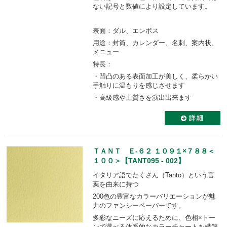
ない記号と数値により設定しています。
表面：ダル、エンボス
用途：封筒、カレンダー、名刺、案内状、
メニュー
特長：
・凹凸のある表面加工が美しく、柔らかい
手触りに温もりを感じさせます
・高級感や上質さを演出出来ます
ＴＡＮＴ Ｅ-６２ １０９１×７８８＜
１００＞【TANT095 - 002】
イタリア語でたくさん（Tanto）という言
葉を由来に持つ
200色の豊富なカラーバリエーションが魅
力のファンシーペーパーです。
多彩なニーズに応えるために、色相×トー
ンで選べる体系的なカラーチャートを構築