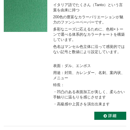
イタリア語でたくさん（Tanto）という言
葉を由来に持つ
200色の豊富なカラーバリエーションが魅
力のファンシーペーパーです。
多彩なニーズに応えるために、色相×トー
ンで選べる体系的なカラーチャートを構築
しています。
色名はマンセル色立体に沿って感覚的では
ない記号と数値により設定しています。
表面：ダル、エンボス
用途：封筒、カレンダー、名刺、案内状、
メニュー
特長：
・凹凸のある表面加工が美しく、柔らかい
手触りに温もりを感じさせます
・高級感や上質さを演出出来ます