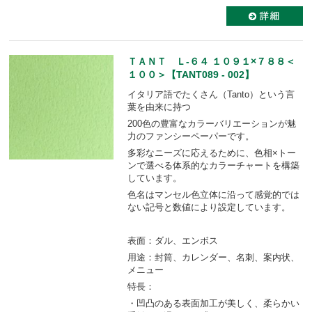
ＴＡＮＴ Ｌ-６４ １０９１×７８８＜
１００＞【TANT089 - 002】
イタリア語でたくさん（Tanto）という言
葉を由来に持つ
200色の豊富なカラーバリエーションが魅
力のファンシーペーパーです。
多彩なニーズに応えるために、色相×トー
ンで選べる体系的なカラーチャートを構築
しています。
色名はマンセル色立体に沿って感覚的では
ない記号と数値により設定しています。
表面：ダル、エンボス
用途：封筒、カレンダー、名刺、案内状、
メニュー
特長：
・凹凸のある表面加工が美しく、柔らかい