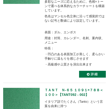
多彩なニーズに応えるために、色相×トー
ンで選べる体系的なカラーチャートを構築
しています。
色名はマンセル色立体に沿って感覚的では
ない記号と数値により設定しています。
表面：ダル、エンボス
用途：封筒、カレンダー、名刺、案内状、
メニュー
特長：
・凹凸のある表面加工が美しく、柔らかい
手触りに温もりを感じさせます
・高級感や上質さを演出出来ます
ＴＡＮＴ Ｎ-６５ １０９１×７８８＜
１００＞【TANT092 - 002】
イタリア語でたくさん（Tanto）という言
葉を由来に持つ