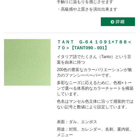
手触りに温もりを感じさせます
・高級感や上質さを演出出来ます
ＴＡＮＴ Ｇ-６４ １０９１×７８８＜
７０＞【TANT090 - 001】
イタリア語でたくさん（Tanto）という言
葉を由来に持つ
200色の豊富なカラーバリエーションが魅
力のファンシーペーパーです。
多彩なニーズに応えるために、色相×トー
ンで選べる体系的なカラーチャートを構築
しています。
色名はマンセル色立体に沿って感覚的では
ない記号と数値により設定しています。
表面：ダル、エンボス
用途：封筒、カレンダー、名刺、案内状、
メニュー