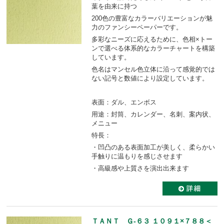
葉を由来に持つ
200色の豊富なカラーバリエーションが魅
力のファンシーペーパーです。
多彩なニーズに応えるために、色相×トー
ンで選べる体系的なカラーチャートを構築
しています。
色名はマンセル色立体に沿って感覚的では
ない記号と数値により設定しています。
表面：ダル、エンボス
用途：封筒、カレンダー、名刺、案内状、
メニュー
特長：
・凹凸のある表面加工が美しく、柔らかい
手触りに温もりを感じさせます
・高級感や上質さを演出出来ます
ＴＡＮＴ Ｇ-６３ １０９１×７８８＜