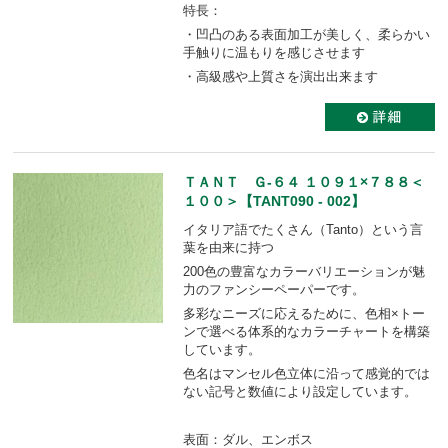
特長：
・凹凸のある表面加工が美しく、柔らかい
手触りに温もりを感じさせます
・高級感や上質さを演出出来ます
ＴＡＮＴ Ｇ-６４ １０９１×７８８＜
１００＞【TANT090 - 002】
イタリア語でたくさん（Tanto）という言
葉を由来に持つ
200色の豊富なカラーバリエーションが魅
力のファンシーペーパーです。
多彩なニーズに応えるために、色相×トー
ンで選べる体系的なカラーチャートを構築
しています。
色名はマンセル色立体に沿って感覚的では
ない記号と数値により設定しています。
表面：ダル、エンボス