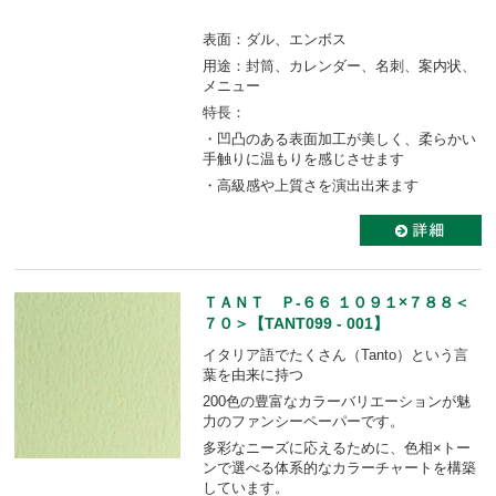
表面：ダル、エンボス
用途：封筒、カレンダー、名刺、案内状、
メニュー
特長：
・凹凸のある表面加工が美しく、柔らかい
手触りに温もりを感じさせます
・高級感や上質さを演出出来ます
ＴＡＮＴ Ｐ-６６ １０９１×７８８＜
７０＞【TANT099 - 001】
イタリア語でたくさん（Tanto）という言
葉を由来に持つ
200色の豊富なカラーバリエーションが魅
力のファンシーペーパーです。
多彩なニーズに応えるために、色相×トー
ンで選べる体系的なカラーチャートを構築
しています。