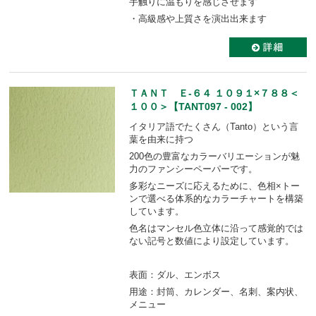
手触りに温もりを感じさせます
・高級感や上質さを演出出来ます
ＴＡＮＴ Ｅ-６４ １０９１×７８８＜
１００＞【TANT097 - 002】
イタリア語でたくさん（Tanto）という言
葉を由来に持つ
200色の豊富なカラーバリエーションが魅
力のファンシーペーパーです。
多彩なニーズに応えるために、色相×トー
ンで選べる体系的なカラーチャートを構築
しています。
色名はマンセル色立体に沿って感覚的では
ない記号と数値により設定しています。
表面：ダル、エンボス
用途：封筒、カレンダー、名刺、案内状、
メニュー