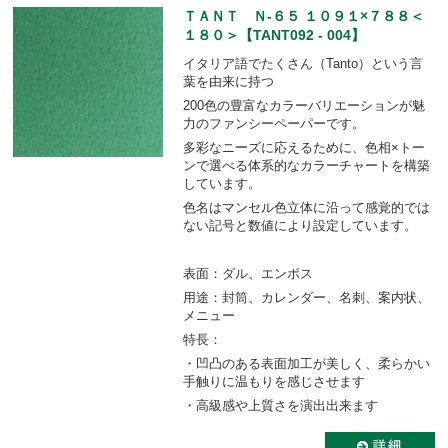
ＴＡＮＴ Ｎ-６５ １０９１×７８８＜
１８０＞【TANT092 - 004】
イタリア語でたくさん（Tanto）という言
葉を由来に持つ
200色の豊富なカラーバリエーションが魅
力のファンシーペーパーです。
多彩なニーズに応えるために、色相×トー
ンで選べる体系的なカラーチャートを構築
しています。
色名はマンセル色立体に沿って感覚的では
ない記号と数値により設定しています。
表面：ダル、エンボス
用途：封筒、カレンダー、名刺、案内状、
メニュー
特長：
・凹凸のある表面加工が美しく、柔らかい
手触りに温もりを感じさせます
・高級感や上質さを演出出来ます