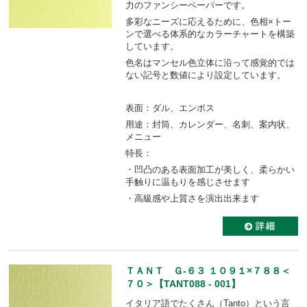
力のファンシーペーパーです。
多彩なニーズに応えるために、色相×トー
ンで選べる体系的なカラーチャートを構築
しています。
色名はマンセル色立体に沿って感覚的では
ない記号と数値により設定しています。
表面：ダル、エンボス
用途：封筒、カレンダー、名刺、案内状、
メニュー
特長：
・凹凸のある表面加工が美しく、柔らかい
手触りに温もりを感じさせます
・高級感や上質さを演出出来ます
ＴＡＮＴ Ｇ-６３ １０９１×７８８＜
７０＞【TANT088 - 001】
イタリア語でたくさん（Tanto）という言