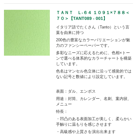
ＴＡＮＴ Ｌ-６４ １０９１×７８８＜
７０＞【TANT089 - 001】
イタリア語でたくさん（Tanto）という言
葉を由来に持つ
200色の豊富なカラーバリエーションが魅
力のファンシーペーパーです。
多彩なニーズに応えるために、色相×トー
ンで選べる体系的なカラーチャートを構築
しています。
色名はマンセル色立体に沿って感覚的では
ない記号と数値により設定しています。
表面：ダル、エンボス
用途：封筒、カレンダー、名刺、案内状、
メニュー
特長：
・凹凸のある表面加工が美しく、柔らかい
手触りに温もりを感じさせます
・高級感や上質さを演出出来ます