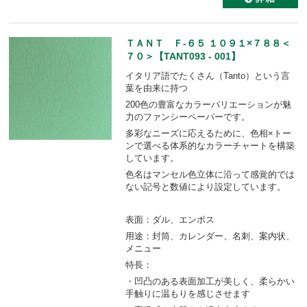
ＴＡＮＴ Ｆ-６５ １０９１×７８８＜
７０＞【TANT093 - 001】
イタリア語でたくさん（Tanto）という言
葉を由来に持つ
200色の豊富なカラーバリエーションが魅
力のファンシーペーパーです。
多彩なニーズに応えるために、色相×トー
ンで選べる体系的なカラーチャートを構築
しています。
色名はマンセル色立体に沿って感覚的では
ない記号と数値により設定しています。
表面：ダル、エンボス
用途：封筒、カレンダー、名刺、案内状、
メニュー
特長：
・凹凸のある表面加工が美しく、柔らかい
手触りに温もりを感じさせます