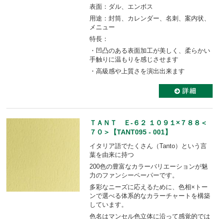
表面：ダル、エンボス
用途：封筒、カレンダー、名刺、案内状、
メニュー
特長：
・凹凸のある表面加工が美しく、柔らかい
手触りに温もりを感じさせます
・高級感や上質さを演出出来ます
ＴＡＮＴ Ｅ-６２ １０９１×７８８＜
７０＞【TANT095 - 001】
イタリア語でたくさん（Tanto）という言
葉を由来に持つ
200色の豊富なカラーバリエーションが魅
力のファンシーペーパーです。
多彩なニーズに応えるために、色相×トー
ンで選べる体系的なカラーチャートを構築
しています。
色名はマンセル色立体に沿って感覚的では