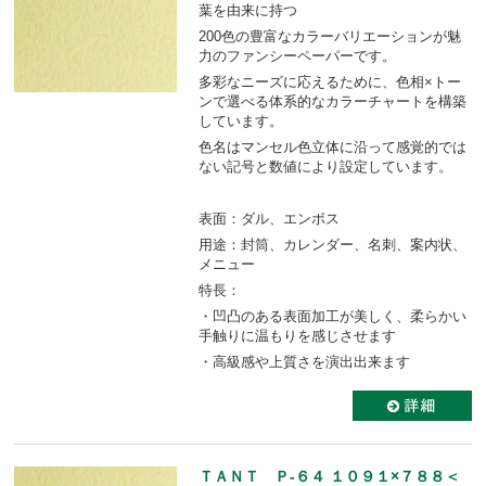
葉を由来に持つ
200色の豊富なカラーバリエーションが魅
力のファンシーペーパーです。
多彩なニーズに応えるために、色相×トー
ンで選べる体系的なカラーチャートを構築
しています。
色名はマンセル色立体に沿って感覚的では
ない記号と数値により設定しています。
表面：ダル、エンボス
用途：封筒、カレンダー、名刺、案内状、
メニュー
特長：
・凹凸のある表面加工が美しく、柔らかい
手触りに温もりを感じさせます
・高級感や上質さを演出出来ます
ＴＡＮＴ Ｐ-６４ １０９１×７８８＜