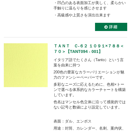
・凹凸のある表面加工が美しく、柔らかい
手触りに温もりを感じさせます
・高級感や上質さを演出出来ます
ＴＡＮＴ Ｃ-６２ １０９１×７８８＜
７０＞【TANT094 - 001】
イタリア語でたくさん（Tanto）という言
葉を由来に持つ
200色の豊富なカラーバリエーションが魅
力のファンシーペーパーです。
多彩なニーズに応えるために、色相×トー
ンで選べる体系的なカラーチャートを構築
しています。
色名はマンセル色立体に沿って感覚的では
ない記号と数値により設定しています。
表面：ダル、エンボス
用途：封筒、カレンダー、名刺、案内状、