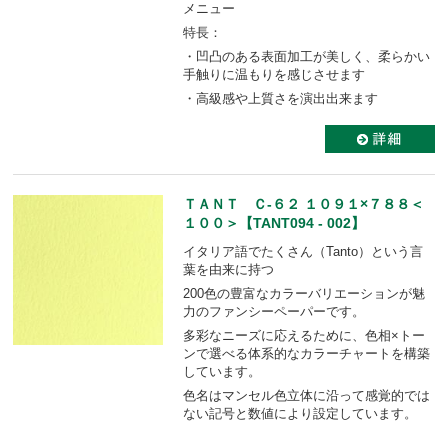
メニュー
特長：
・凹凸のある表面加工が美しく、柔らかい
手触りに温もりを感じさせます
・高級感や上質さを演出出来ます
ＴＡＮＴ Ｃ-６２ １０９１×７８８＜
１００＞【TANT094 - 002】
イタリア語でたくさん（Tanto）という言
葉を由来に持つ
200色の豊富なカラーバリエーションが魅
力のファンシーペーパーです。
多彩なニーズに応えるために、色相×トー
ンで選べる体系的なカラーチャートを構築
しています。
色名はマンセル色立体に沿って感覚的では
ない記号と数値により設定しています。