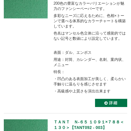
200色の豊富なカラーバリエーションが魅
力のファンシーペーパーです。
多彩なニーズに応えるために、色相×トー
ンで選べる体系的なカラーチャートを構築
しています。
色名はマンセル色立体に沿って感覚的では
ない記号と数値により設定しています。
表面：ダル、エンボス
用途：封筒、カレンダー、名刺、案内状、
メニュー
特長：
・凹凸のある表面加工が美しく、柔らかい
手触りに温もりを感じさせます
・高級感や上質さを演出出来ます
ＴＡＮＴ Ｎ-６５ １０９１×７８８＜
１３０＞【TANT092 - 003】