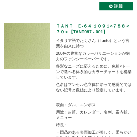
ＴＡＮＴ Ｅ-６４ １０９１×７８８＜
７０＞【TANT097 - 001】
イタリア語でたくさん（Tanto）という言
葉を由来に持つ
200色の豊富なカラーバリエーションが魅
力のファンシーペーパーです。
多彩なニーズに応えるために、色相×トー
ンで選べる体系的なカラーチャートを構築
しています。
色名はマンセル色立体に沿って感覚的では
ない記号と数値により設定しています。
表面：ダル、エンボス
用途：封筒、カレンダー、名刺、案内状、
メニュー
特長：
・凹凸のある表面加工が美しく、柔らかい