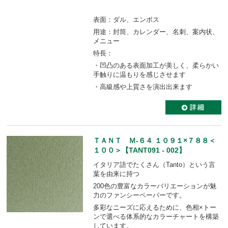
表面：ダル、エンボス
用途：封筒、カレンダー、名刺、案内状、
メニュー
特長：
・凹凸のある表面加工が美しく、柔らかい
手触りに温もりを感じさせます
・高級感や上質さを演出出来ます
ＴＡＮＴ Ｍ-６４ １０９１×７８８＜
１００＞【TANT091 - 002】
イタリア語でたくさん（Tanto）という言
葉を由来に持つ
200色の豊富なカラーバリエーションが魅
力のファンシーペーパーです。
多彩なニーズに応えるために、色相×トー
ンで選べる体系的なカラーチャートを構築
しています。