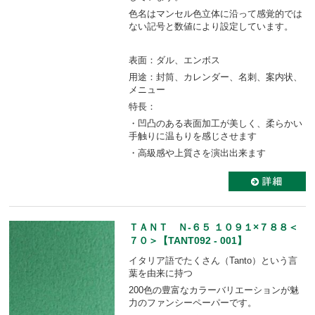
色名はマンセル色立体に沿って感覚的では
ない記号と数値により設定しています。
表面：ダル、エンボス
用途：封筒、カレンダー、名刺、案内状、
メニュー
特長：
・凹凸のある表面加工が美しく、柔らかい
手触りに温もりを感じさせます
・高級感や上質さを演出出来ます
ＴＡＮＴ Ｎ-６５ １０９１×７８８＜
７０＞【TANT092 - 001】
イタリア語でたくさん（Tanto）という言
葉を由来に持つ
200色の豊富なカラーバリエーションが魅
力のファンシーペーパーです。