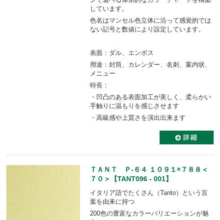
しています。
色名はマンセル色立体に沿って感覚的では
ない記号と数値により設定しています。
表面：ダル、エンボス
用途：封筒、カレンダー、名刺、案内状、
メニュー
特長：
・凹凸のある表面加工が美しく、柔らかい
手触りに温もりを感じさせます
・高級感や上質さを演出出来ます
ＴＡＮＴ Ｐ-６４ １０９１×７８８＜
７０＞【TANT096 - 001】
イタリア語でたくさん（Tanto）という言
葉を由来に持つ
200色の豊富なカラーバリエーションが魅