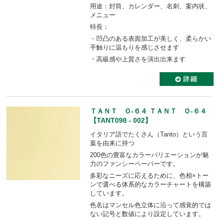
用途：封筒、カレンダー、名刺、案内状、
メニュー
特長：
・凹凸のある表面加工が美しく、柔らかい
手触りに温もりを感じさせます
・高級感や上質さを演出出来ます
ＴＡＮＴ Ｏ-６４ ＴＡＮＴ Ｏ-６４
【TANT098 - 002】
イタリア語でたくさん（Tanto）という言
葉を由来に持つ
200色の豊富なカラーバリエーションが魅
力のファンシーペーパーです。
多彩なニーズに応えるために、色相×トー
ンで選べる体系的なカラーチャートを構築
しています。
色名はマンセル色立体に沿って感覚的では
ない記号と数値により設定しています。