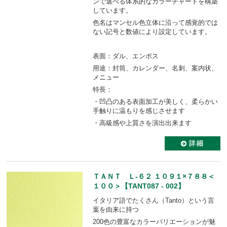
ンで選べる体系的なカラーチャートを構築
しています。
色名はマンセル色立体に沿って感覚的では
ない記号と数値により設定しています。
表面：ダル、エンボス
用途：封筒、カレンダー、名刺、案内状、
メニュー
特長：
・凹凸のある表面加工が美しく、柔らかい
手触りに温もりを感じさせます
・高級感や上質さを演出出来ます
ＴＡＮＴ Ｌ-６２ １０９１×７８８＜
１００＞【TANT087 - 002】
イタリア語でたくさん（Tanto）という言
葉を由来に持つ
200色の豊富なカラーバリエーションが魅