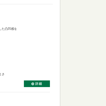
。
わした凸凹感を
。
よさ