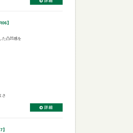
R06】
。
わした凸凹感を
。
よさ
7】