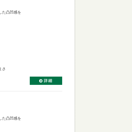
。
わした凸凹感を
。
よさ
。
わした凸凹感を