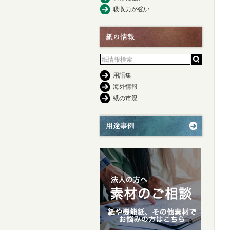
吸収力が強い
用語集
海外情報
紙の市況