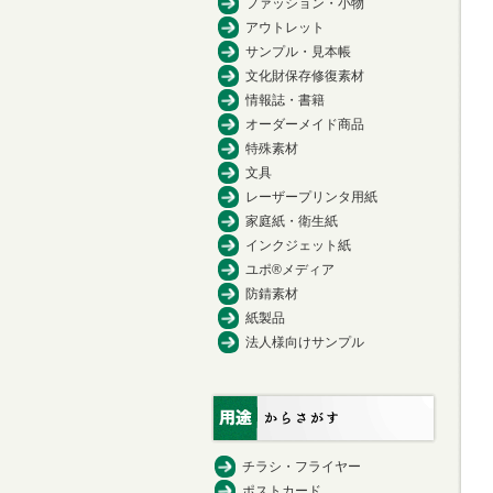
ファッション・小物
アウトレット
サンプル・見本帳
文化財保存修復素材
情報誌・書籍
オーダーメイド商品
特殊素材
文具
レーザープリンタ用紙
家庭紙・衛生紙
インクジェット紙
ユポ®メディア
防錆素材
紙製品
法人様向けサンプル
チラシ・フライヤー
ポストカード