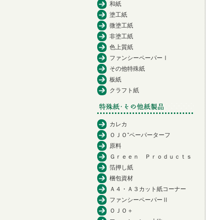
和紙
塗工紙
微塗工紙
非塗工紙
色上質紙
ファンシーペーパーⅠ
その他特殊紙
板紙
クラフト紙
カレカ
ＯＪＯ⁺ペーパーターフ
原料
Ｇｒｅｅｎ Ｐｒｏｄｕｃｔｓ
箔押し紙
梱包資材
Ａ４・Ａ３カット紙コーナー
ファンシーペーパーⅡ
ＯＪＯ＋