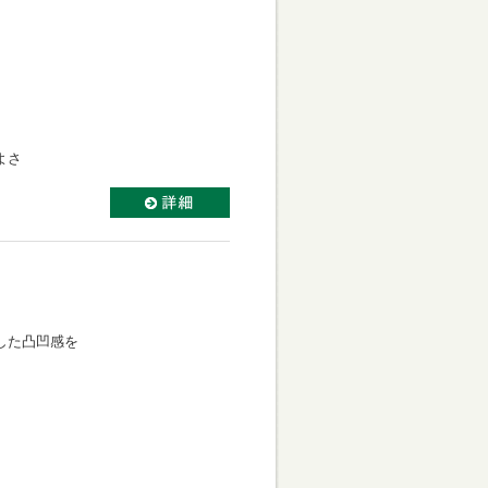
。
よさ
。
わした凸凹感を
。