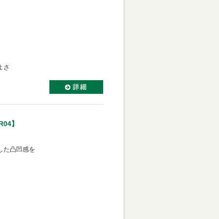
よさ
R04】
。
わした凸凹感を
。