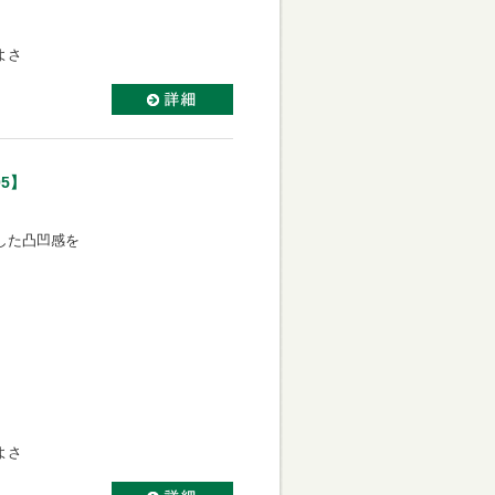
よさ
5】
。
わした凸凹感を
。
よさ