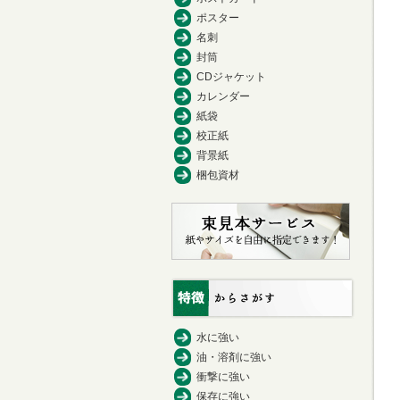
ポスター
名刺
封筒
CDジャケット
カレンダー
紙袋
校正紙
背景紙
梱包資材
水に強い
油・溶剤に強い
衝撃に強い
保存に強い