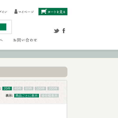
:
20件
40件
60件
100件
200件
表示:
商品ごとに表示
全仕様表示