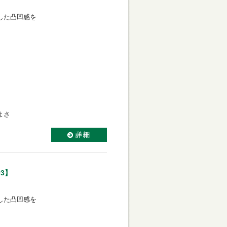
。
わした凸凹感を
。
よさ
3】
。
わした凸凹感を
。