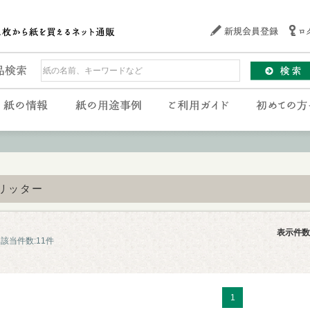
リッター
表示件数
該当件数:11件
1