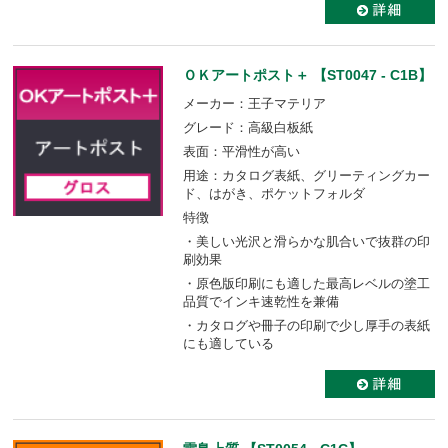
ＯＫアートポスト＋ 【ST0047 - C1B】
メーカー：王子マテリア
グレード：高級白板紙
表面：平滑性が高い
用途：カタログ表紙、グリーティングカー
ド、はがき、ポケットフォルダ
特徴
・美しい光沢と滑らかな肌合いで抜群の印
刷効果
・原色版印刷にも適した最高レベルの塗工
品質でインキ速乾性を兼備
・カタログや冊子の印刷で少し厚手の表紙
にも適している