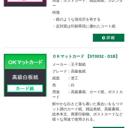
用途：ポストカード、雑誌表紙、カレンダ
ー
特徴
・鏡のような強光沢を有する
・反対面は印刷再現に優れたコート紙
ＯＫマットカード 【ST0032 - D1B】
メーカー：王子製紙
グレード：高級板紙
紙面 ：塗工
色 ：白
用途 ：高級書籍、カード紙、ポストカ
ード
鮮やかな白さと落ち着いた風合いをもつマ
ット調のカード紙。雑誌表紙、高級書籍、
絵本本文、商業印刷物、ポストカードなど
様々な用途で使用される。