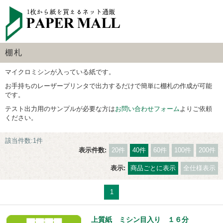
棚札
マイクロミシンが入っている紙です。
お手持ちのレーザープリンタで出力するだけで簡単に棚札の作成が可能
です。
テスト出力用のサンプルが必要な方は
お問い合わせフォーム
よりご依頼
ください。
該当件数:1件
表示件数:
20件
40件
60件
100件
200件
表示:
商品ごとに表示
全仕様表示
1
上質紙 ミシン目入り １６分