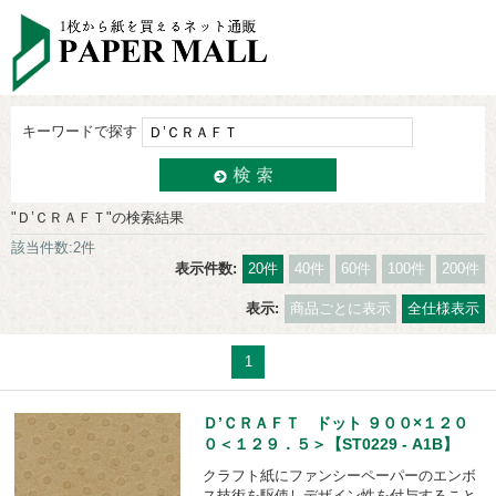
キーワードで探す
"Ｄ’ＣＲＡＦＴ"の検索結果
該当件数:2件
表示件数:
20件
40件
60件
100件
200件
表示:
商品ごとに表示
全仕様表示
1
Ｄ’ＣＲＡＦＴ ドット ９００×１２０
０＜１２９．５＞【ST0229 - A1B】
クラフト紙にファンシーペーパーのエンボ
ス技術を駆使しデザイン性を付与すること