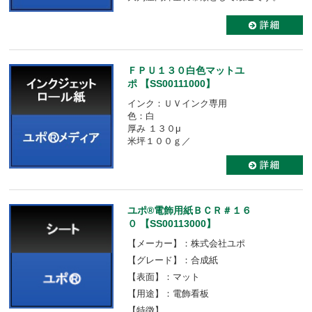
ＦＰＵ１３０白色マットユ
ポ 【SS00111000】
インク：ＵＶインク専用
色：白
厚み １３０μ
米坪１００ｇ／
ユポ®電飾用紙ＢＣＲ＃１６
０ 【SS00113000】
【メーカー】：株式会社ユポ
【グレード】：合成紙
【表面】：マット
【用途】：電飾看板
【特徴】