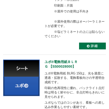
印刷面：片面
※屋外での使用は不向き
※屋外使用の際はオーバーラミネー
トが必要です。
※塩ビラミネートの上には貼らない
でください
ユポ®電飾用紙ＢＬＲ
Ｇ 【SS00028000】
ユポ®電飾用紙 BLRG 150は、光を適度に
透過・拡散する、電飾看板向けの半透明合
成紙です。
印刷の色再現性に優れ、バックライト点灯
時は明るく鮮やかに、非点灯時もきれいに
見せられます。
ユポならではのコシがあり、看板への差し
込み作業もしやすい素材です。