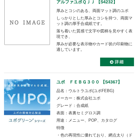
アルファユポＱＪＪ 【S4232】
厚みとコシのある、両面マット調のユポ
しっかりとした厚みとコシを持つ、両面マ
ット調の厚手合成紙です。
落ち着いた質感で文字や図柄を見やすく表
現でき、
厚みが必要な表示物やカード状の印刷物に
適しています。
ユポ ＦＥＢＧ３００ 【S4367】
品名：ウルトラユポ(ユポFEBG)
メーカー：株式会社ユポ
グレード：合成紙
表面：表裏セミグロス調
用途：メニュー、POP、カタログ
特徴
・色の再現性に優れており、網点太り（ド