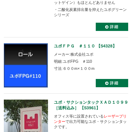
ットゲイン）もほとんどありません
・二酸化炭素排出量を抑えたユポグリーン
シリーズ
ユポＦＰＧ ＃１１０ 【S4328】
メーカー:株式会社ユポ
明細:ユポFPG ＃110
寸法:６００m×１００m
ユポ・サクションタックＸＡＤ１０９９
［送料込み］ 【S3961】
オフィス等に設置されている
レーザープリ
ンター
で出力可能なユポ・サクションタッ
クです。