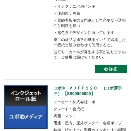
・インク：ユポ用インキ
・印刷面：両面
・電飾看板用の専門紙として必要な不透明
性と剛性を持つ
・寒色系のデザインに向いています。
※この商品は通常の紙用インキで印刷した
一般紙と組み合わせて使用すると、
波打ち・カールが発生する事がありますの
で、ご使用は避けてください。
ユポ® ＶＪＦＰ１２０ （ユポ薄手
Ｐ） 【SS00009000】
メーカー：株式会社ユポ
グレード：合成紙
表面：マット
用途：屋内、屋外ポスター、各種ポップ
特徴：紙のように湿度やインキによる膨潤