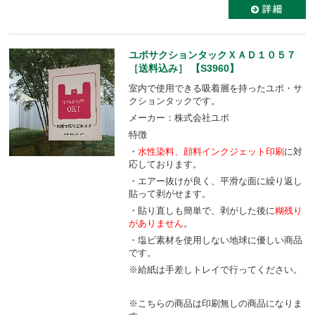
ユポサクションタックＸＡＤ１０５７
［送料込み］ 【S3960】
室内で使用できる吸着層を持ったユポ・サ
クションタックです。
メーカー：株式会社ユポ
特徴
・
水性染料、顔料
インクジェット印刷
に対
応しております。
・エアー抜けが良く、平滑な面に繰り返し
貼って剥がせます。
・貼り直しも簡単で、剥がした後に
糊残り
がありません
。
・塩ビ素材を使用しない地球に優しい商品
です。
※給紙は手差しトレイで行ってください。
※こちらの商品は印刷無しの商品になりま