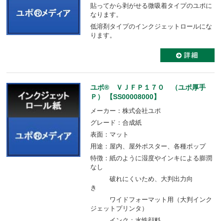
貼ってから剥がせる微吸着タイプのユポに
なります。
低溶剤タイプのインクジェットロールにな
ります。
ユポ® ＶＪＦＰ１７０ （ユポ厚手
Ｐ） 【SS00008000】
メーカー：株式会社ユポ
グレード：合成紙
表面：マット
用途：屋内、屋外ポスター、各種ポップ
特徴：紙のように湿度やインキによる膨潤
なし
破れにくいため、大判出力向
き
ワイドフォーマット用（大判インク
ジェットプリンタ）
インク：水性顔料