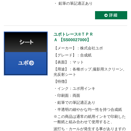
・ 鉛筆の筆記適正あり
ユポトレース®ＴＰＲ
Ａ 【SS00027000】
【メーカー】：株式会社ユポ
【グレード】：合成紙
【表面】：マット
【用途】：各種ポップ,撮影用スクリーン,
光反射シート
【特徴】
・インク：ユポ用インキ
・印刷面：両面
・鉛筆での筆記適正あり
・半透明の細やかな均一性を持つ合成紙
※この商品は通常の紙用インキで印刷した
一般紙と組み合わせて使用すると、
波打ち・カールが発生する事がありますの