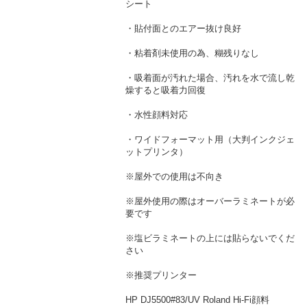
シート
・貼付面とのエアー抜け良好
・粘着剤未使用の為、糊残りなし
・吸着面が汚れた場合、汚れを水で流し乾
燥すると吸着力回復
・水性顔料対応
・ワイドフォーマット用（大判インクジェ
ットプリンタ）
※屋外での使用は不向き
※屋外使用の際はオーバーラミネートが必
要です
※塩ビラミネートの上には貼らないでくだ
さい
※推奨プリンター
HP DJ5500#83/UV Roland Hi-Fi顔料