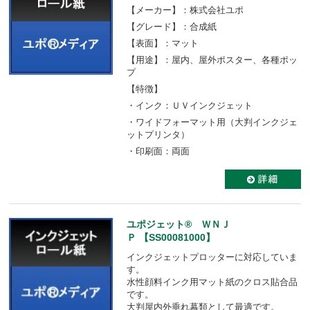
【メーカー】：株式会社ユポ
【グレード】：合成紙
【表面】：マット
【用途】：屋内、屋外ポスター、各種ポッ
プ
【特徴】
・インク：ＵＶインクジェット
・ワイドフォーマット用（大判インクジェ
ットプリンタ）
・印刷面：両面
ユポジェット® ＷＮＪ
Ｐ 【SS00081000】
インクジェットプロッターに対応していま
す。
水性顔料インク用マット紙のクロス貼合品
です。
大判屋内外垂れ幕類として最適です。