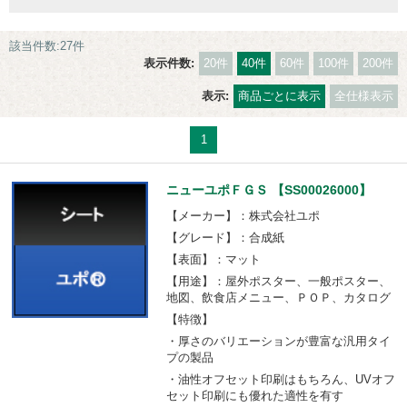
該当件数:27件
表示件数:
20件
40件
60件
100件
200件
表示:
商品ごとに表示
全仕様表示
1
ニューユポＦＧＳ 【SS00026000】
【メーカー】：株式会社ユポ
【グレード】：合成紙
【表面】：マット
【用途】：屋外ポスター、一般ポスター、
地図、飲食店メニュー、ＰＯＰ、カタログ
【特徴】
・厚さのバリエーションが豊富な汎用タイ
プの製品
・油性オフセット印刷はもちろん、UVオフ
セット印刷にも優れた適性を有す