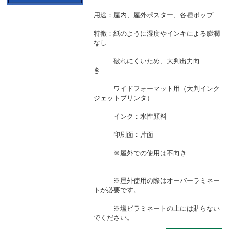
用途：屋内、屋外ポスター、各種ポップ
特徴：紙のように湿度やインキによる膨潤
なし
破れにくいため、大判出力向
き
ワイドフォーマット用（大判インク
ジェットプリンタ）
インク：水性顔料
印刷面：片面
※屋外での使用は不向き
※屋外使用の際はオーバーラミネー
トが必要です。
※塩ビラミネートの上には貼らない
でください。