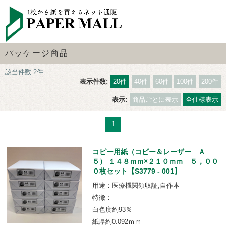
パッケージ商品
該当件数:2件
表示件数:
20件
40件
60件
100件
200件
表示:
商品ごとに表示
全仕様表示
1
コピー用紙（コピー＆レーザー Ａ
５） １４８ｍｍ×２１０ｍｍ ５，００
０枚セット【S3779 - 001】
用途：医療機関領収証,自作本
特徴：
白色度約93％
紙厚約0.092ｍｍ