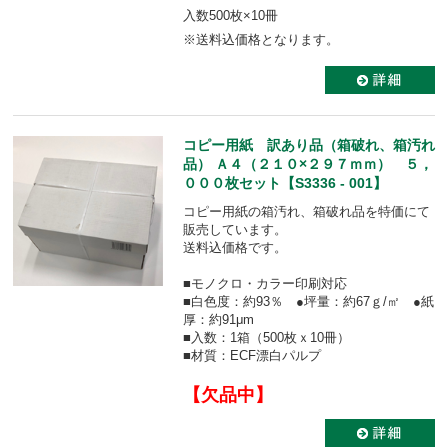
入数500枚×10冊
※送料込価格となります。
コピー用紙 訳あり品（箱破れ、箱汚れ
品） Ａ４（２１０×２９７ｍｍ） ５，
０００枚セット【S3336 - 001】
コピー用紙の箱汚れ、箱破れ品を特価にて
販売しています。
送料込価格です。
■モノクロ・カラー印刷対応
■白色度：約93％ ●坪量：約67ｇ/㎡ ●紙
厚：約91μm
■入数：1箱（500枚ｘ10冊）
■材質：ECF漂白パルプ
【欠品中】