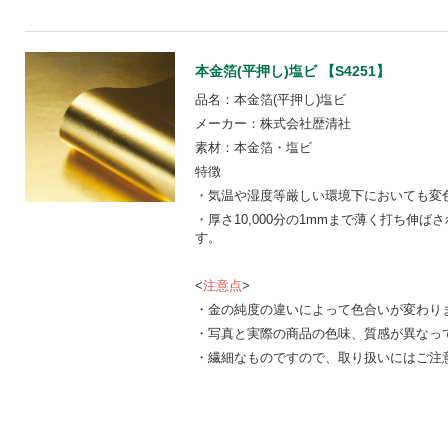
本金箔(平押し)塩ビ 【S4251】
品名：本金箔(平押し)塩ビ
メーカー：株式会社歴清社
素材：本金箔・塩ビ
特徴
・気温や湿度等厳しい環境下においても変
・厚さ10,000分の1mmまで薄く打ち伸
す。
<
注意点
>
・金の純度の違いによって色合いが変わり
・写真と実際の商品の色味、質感が異なっ
・繊細なものですので、取り扱いにはご注