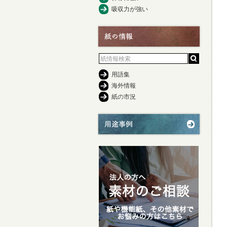
吸収力が強い
用語集
海外情報
紙の市況