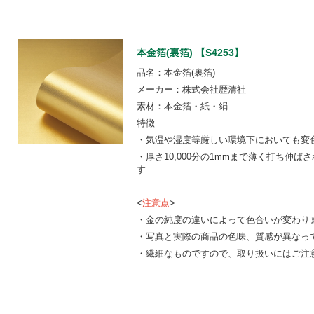
本金箔(裏箔) 【S4253】
品名：本金箔(裏箔)
メーカー：株式会社歴清社
素材：本金箔・紙・絹
特徴
・気温や湿度等厳しい環境下においても変
・厚さ10,000分の1mmまで薄く打ち伸
す
<
注意点
>
・金の純度の違いによって色合いが変わり
・写真と実際の商品の色味、質感が異なっ
・繊細なものですので、取り扱いにはご注