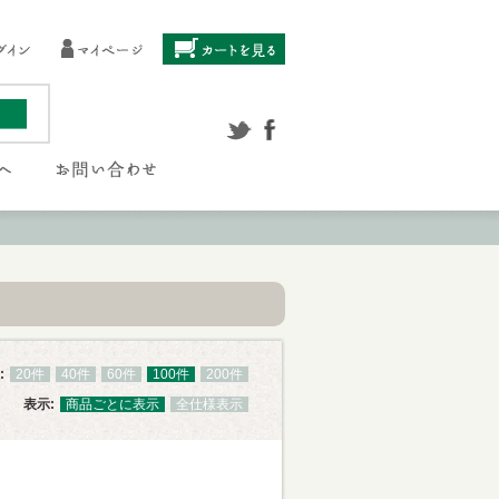
:
20件
40件
60件
100件
200件
表示:
商品ごとに表示
全仕様表示