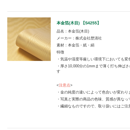
本金箔(木目) 【S4255】
品名：本金箔(木目)
メーカー：株式会社歴清社
素材：本金箔・紙・絹
特徴
・気温や湿度等厳しい環境下においても変
・厚さ10,000分の1mmまで薄く打ち伸
す
<
注意点
>
・金の純度の違いによって色合いが変わり
・写真と実際の商品の色味、質感が異なっ
・繊細なものですので、取り扱いにはご注