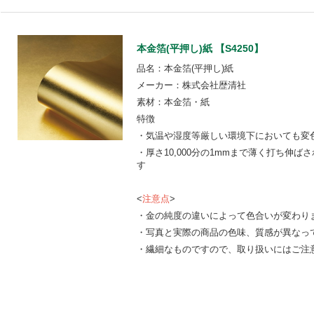
本金箔(平押し)紙 【S4250】
品名：本金箔(平押し)紙
メーカー：株式会社歴清社
素材：本金箔・紙
特徴
・気温や湿度等厳しい環境下においても変
・厚さ10,000分の1mmまで薄く打ち伸
す
<
注意点
>
・金の純度の違いによって色合いが変わり
・写真と実際の商品の色味、質感が異なっ
・繊細なものですので、取り扱いにはご注