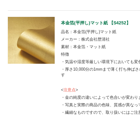
本金箔(平押し)マット紙 【S4252】
品名：本金箔(平押し)マット紙
メーカー：株式会社歴清社
素材：本金箔・マット紙
特徴
・気温や湿度等厳しい環境下においても変
・厚さ10,000分の1mmまで薄く打ち伸
す
<
注意点
>
・金の純度の違いによって色合いが変わり
・写真と実際の商品の色味、質感が異なっ
・繊細なものですので、取り扱いにはご注