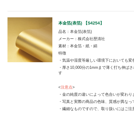
本金箔(表箔) 【S4254】
品名：本金箔(表箔)
メーカー：株式会社歴清社
素材：本金箔・紙・絹
特徴
・気温や湿度等厳しい環境下においても変
・厚さ10,000分の1mmまで薄く打ち伸
す
<
注意点
>
・金の純度の違いによって色合いが変わり
・写真と実際の商品の色味、質感が異なっ
・繊細なものですので、取り扱いにはご注