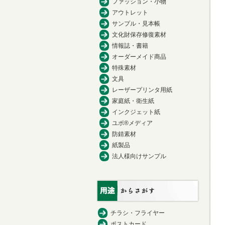
ファッション・小物
アウトレット
サンプル・見本帳
文化財保存修復素材
情報誌・書籍
オーダーメイド商品
特殊素材
文具
レーザープリンタ用紙
家庭紙・衛生紙
インクジェット紙
ユポ®メディア
防錆素材
紙製品
法人様向けサンプル
チラシ・フライヤー
ポストカード