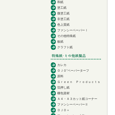
和紙
塗工紙
微塗工紙
非塗工紙
色上質紙
ファンシーペーパーⅠ
その他特殊紙
板紙
クラフト紙
カレカ
ＯＪＯ⁺ペーパーターフ
原料
Ｇｒｅｅｎ Ｐｒｏｄｕｃｔｓ
箔押し紙
梱包資材
Ａ４・Ａ３カット紙コーナー
ファンシーペーパーⅡ
ＯＪＯ＋