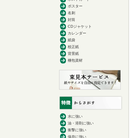
ポスター
名刺
封筒
CDジャケット
カレンダー
紙袋
校正紙
背景紙
梱包資材
水に強い
油・溶剤に強い
衝撃に強い
保存に強い