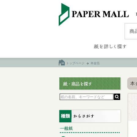
トップページ
本金箔
本