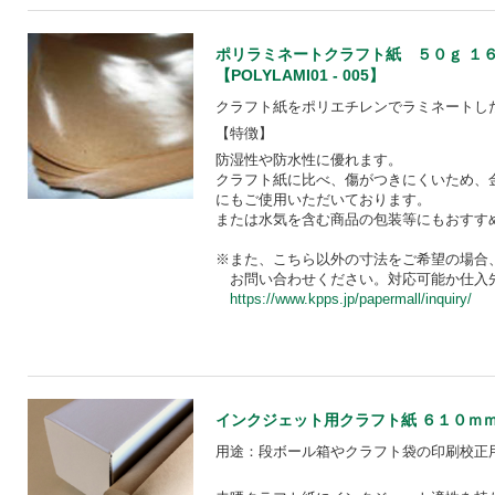
ポリラミネートクラフト紙 ５０ｇ １
【POLYLAMI01 - 005】
クラフト紙をポリエチレンでラミネートし
【特徴】
防湿性や防水性に優れます。
クラフト紙に比べ、傷がつきにくいため、
にもご使用いただいております。
または水気を含む商品の包装等にもおすす
※また、こちら以外の寸法をご希望の場合
お問い合わせください。対応可能か仕入
https://www.kpps.jp/papermall/inquiry/
インクジェット用クラフト紙 ６１０ｍｍ×３０
用途：段ボール箱やクラフト袋の印刷校正