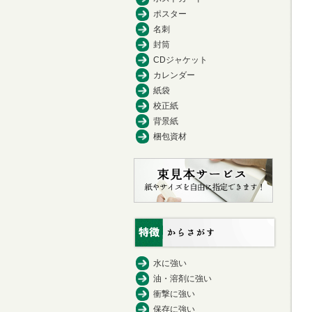
ポスター
名刺
封筒
CDジャケット
カレンダー
紙袋
校正紙
背景紙
梱包資材
水に強い
油・溶剤に強い
衝撃に強い
保存に強い