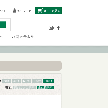
:
20件
40件
60件
100件
200件
表示:
商品ごとに表示
全仕様表示