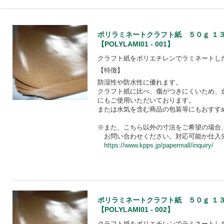
ポリラミネートクラフト紙 ５０ｇ １
【POLYLAMI01 - 001】
クラフト紙をポリエチレンでラミネートし
【特徴】
防湿性や防水性に優れます。
クラフト紙に比べ、傷がつきにくいため、
にもご使用いただいております。
または水気を含む商品の包装等にもおすす
※また、こちら以外の寸法をご希望の場合
お問い合わせください。対応可能か仕入
https://www.kpps.jp/papermall/inquiry/
ポリラミネートクラフト紙 ５０ｇ １
【POLYLAMI01 - 002】
クラフト紙をポリエチレンでラミネートし