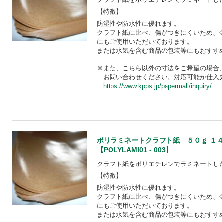
【特徴】
防湿性や防水性に優れます。
クラフト紙に比べ、傷がつきにくいため、
にもご使用いただいております。
または水気を含む商品の包装等にもおすす
※また、こちら以外の寸法をご希望の場合
お問い合わせください。対応可能か仕入
https://www.kpps.jp/papermall/inquiry/
ポリラミネートクラフト紙 ５０ｇ １
【POLYLAMI01 - 003】
クラフト紙をポリエチレンでラミネートし
【特徴】
防湿性や防水性に優れます。
クラフト紙に比べ、傷がつきにくいため、
にもご使用いただいております。
または水気を含む商品の包装等にもおすす