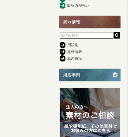
吸収力が強い
用語集
海外情報
紙の市況