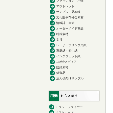
ファッション・小物
アウトレット
サンプル・見本帳
文化財保存修復素材
情報誌・書籍
オーダーメイド商品
特殊素材
文具
レーザープリンタ用紙
家庭紙・衛生紙
インクジェット紙
ユポ®メディア
防錆素材
紙製品
法人様向けサンプル
チラシ・フライヤー
ポストカード