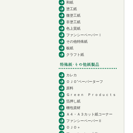
和紙
塗工紙
微塗工紙
非塗工紙
色上質紙
ファンシーペーパーⅠ
その他特殊紙
板紙
クラフト紙
カレカ
ＯＪＯ⁺ペーパーターフ
原料
Ｇｒｅｅｎ Ｐｒｏｄｕｃｔｓ
箔押し紙
梱包資材
Ａ４・Ａ３カット紙コーナー
ファンシーペーパーⅡ
ＯＪＯ＋