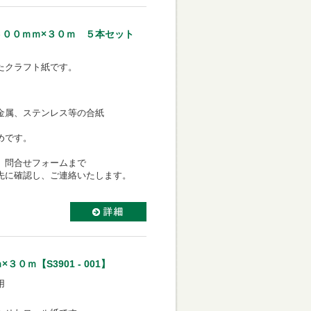
６００ｍｍ×３０ｍ ５本セット
たクラフト紙です。
金属、ステンレス等の合紙
めです。
、問合せフォームまで
先に確認し、ご連絡いたします。
ｍ【S3901 - 001】
用