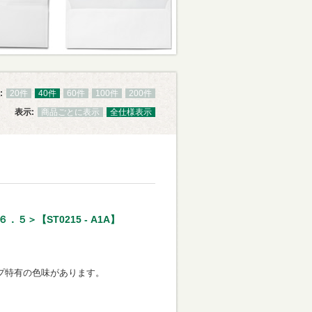
:
20件
40件
60件
100件
200件
表示:
商品ごとに表示
全仕様表示
＞【ST0215 - A1A】
プ特有の色味があります。