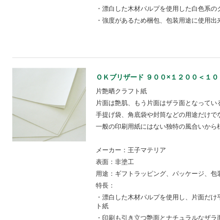
・漂白した木材パルプを使用した白色系の
・強度があるため梱包、包装用途に使用出
ＯＫブリザード ９００×１２００＜１０８＞【
片艶晒クラフト紙
片面は艶肌、もう片面はザラ面となってい
手提げ袋、角底袋や封筒などの用途だけで
一般の印刷用紙にはない独特の風合いから
メーカー：王子マテリア
表面：非塗工
用途：ギフトラッピング、パッケージ、包装
特長：
・漂白した木材パルプを使用し、片面だけ
ト紙
・印刷も引き立つ艶面とナチュラルなザラ