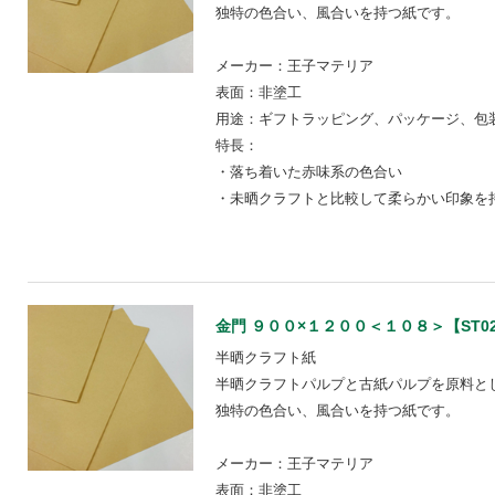
独特の色合い、風合いを持つ紙です。
メーカー：王子マテリア
表面：非塗工
用途：ギフトラッピング、パッケージ、包装
特長：
・落ち着いた赤味系の色合い
・未晒クラフトと比較して柔らかい印象を
金門 ９００×１２００＜１０８＞【ST0217
半晒クラフト紙
半晒クラフトパルプと古紙パルプを原料と
独特の色合い、風合いを持つ紙です。
メーカー：王子マテリア
表面：非塗工