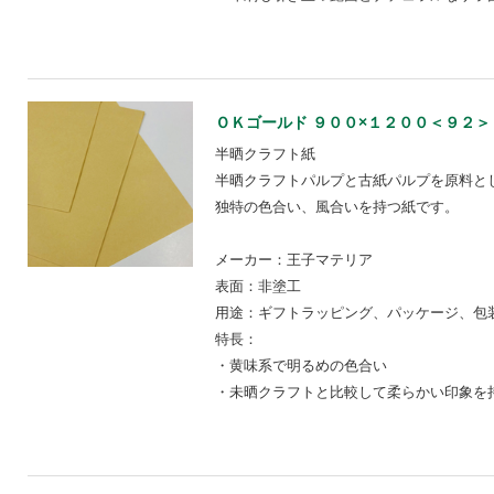
ＯＫゴールド ９００×１２００＜９２＞【ST
半晒クラフト紙
半晒クラフトパルプと古紙パルプを原料と
独特の色合い、風合いを持つ紙です。
メーカー：王子マテリア
表面：非塗工
用途：ギフトラッピング、パッケージ、包装
特長：
・黄味系で明るめの色合い
・未晒クラフトと比較して柔らかい印象を