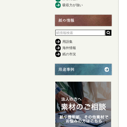
吸収力が強い
用語集
海外情報
紙の市況