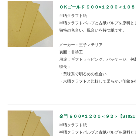
ＯＫゴールド ９００×１２００＜１０８＞【S
半晒クラフト紙
半晒クラフトパルプと古紙パルプを原料と
独特の色合い、風合いを持つ紙です。
メーカー：王子マテリア
表面：非塗工
用途：ギフトラッピング、パッケージ、包装
特長：
・黄味系で明るめの色合い
・未晒クラフトと比較して柔らかい印象を
金門 ９００×１２００＜９２＞【ST0217 
半晒クラフト紙
半晒クラフトパルプと古紙パルプを原料と