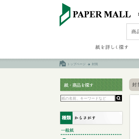
トップページ
封筒
封