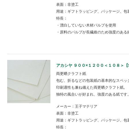
表面：非塗工
用途：ギフトラッピング、パッケージ、包装
特長：
・漂白していない木材パルプを使用
・原料のパルプが長繊維のため強度のある
アカシヤ ９００×１２００＜１０８＞【ST0
両更晒クラフト紙
包む、折るなどの包装紙の基本的なスペッ
印刷適性も兼ね備えた両更晒クラフト紙。
独特の風合いが好まれ、強度のある紙です
メーカー：王子マテリア
表面：非塗工
用途：ギフトラッピング、パッケージ、包装
特長：