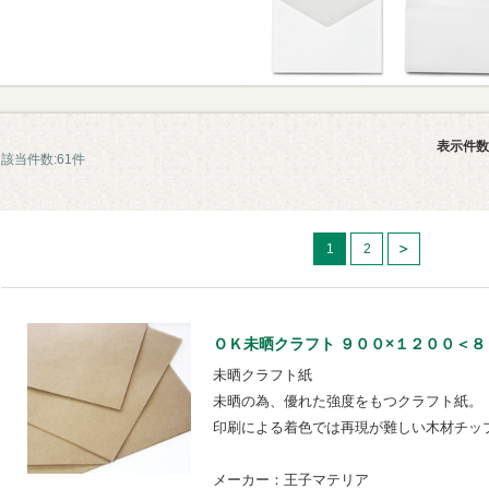
表示件数
該当件数:61件
1
2
ＯＫ未晒クラフト ９００×１２００＜８６．５
未晒クラフト紙
未晒の為、優れた強度をもつクラフト紙。
印刷による着色では再現が難しい木材チッ
メーカー：王子マテリア