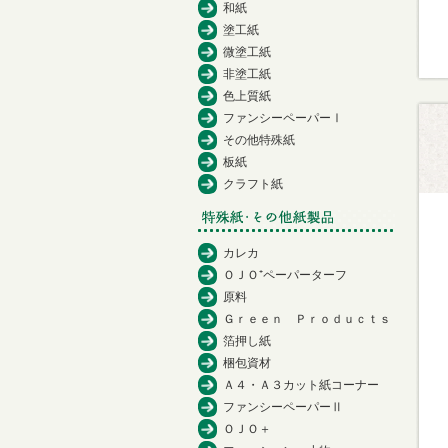
和紙
塗工紙
微塗工紙
非塗工紙
色上質紙
ファンシーペーパーⅠ
その他特殊紙
板紙
クラフト紙
カレカ
ＯＪＯ⁺ペーパーターフ
原料
Ｇｒｅｅｎ Ｐｒｏｄｕｃｔｓ
箔押し紙
梱包資材
Ａ４・Ａ３カット紙コーナー
ファンシーペーパーⅡ
ＯＪＯ＋