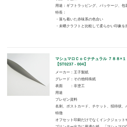
用途：ギフトラッピング、パッケージ、包装
特長：
・落ち着いた赤味系の色合い
・未晒クラフトと比較して柔らかい印象を
マシュマロＣｏＣナチュラル ７８８×
【ST0237 - 004】
メーカー：王子製紙
グレード：その他特殊紙
表面 ：非塗工
用途
プレゼン資料
名刺、ポストカード、チケット、招待状、
特徴
オフセット印刷だけでなくインクジェット
プリンター出力に最適な紙 「マシュマロC