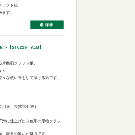
クラフト紙
来ます。
ST0219 - A1B】
る片艶晒クラフト紙。
なく
様々な使い方をして頂ける紙です。
用途、袋(製袋用途)
平滑に仕上げた白色系の厚物クラフ
面、表裏の違いが魅力です。