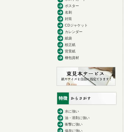
ポスター
名刺
封筒
CDジャケット
カレンダー
紙袋
校正紙
背景紙
梱包資材
水に強い
油・溶剤に強い
衝撃に強い
保存に強い