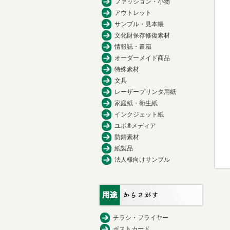
ファッション・小物
アウトレット
サンプル・見本帳
文化財保存修復素材
情報誌・書籍
オーダーメイド商品
特殊素材
文具
レーザープリンタ用紙
家庭紙・衛生紙
インクジェット紙
ユポ®メディア
防錆素材
紙製品
法人様向けサンプル
チラシ・フライヤー
ポストカード