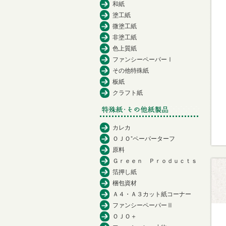
和紙
塗工紙
微塗工紙
非塗工紙
色上質紙
ファンシーペーパーⅠ
その他特殊紙
板紙
クラフト紙
カレカ
ＯＪＯ⁺ペーパーターフ
原料
Ｇｒｅｅｎ Ｐｒｏｄｕｃｔｓ
箔押し紙
梱包資材
Ａ４・Ａ３カット紙コーナー
ファンシーペーパーⅡ
ＯＪＯ＋