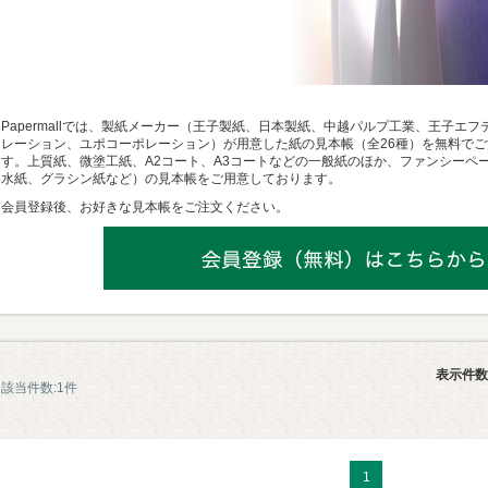
Papermallでは、製紙メーカー（王子製紙、日本製紙、中越パルプ工業、王子エ
レーション、ユポコーポレーション）が用意した紙の見本帳（全26種）を無料で
す。上質紙、微塗工紙、A2コート、A3コートなどの一般紙のほか、ファンシーペ
水紙、グラシン紙など）の見本帳をご用意しております。
会員登録後、お好きな見本帳をご注文ください。
表示件数
該当件数:1件
1