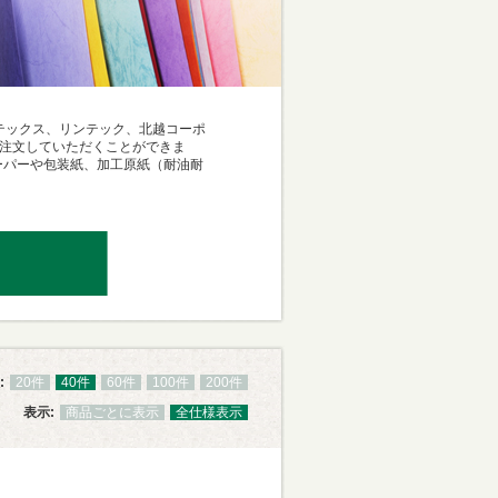
フテックス、リンテック、北越コーポ
ご注文していただくことができま
ーパーや包装紙、加工原紙（耐油耐
:
20件
40件
60件
100件
200件
表示:
商品ごとに表示
全仕様表示