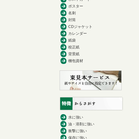
ポスター
名刺
封筒
CDジャケット
カレンダー
紙袋
校正紙
背景紙
梱包資材
水に強い
油・溶剤に強い
衝撃に強い
保存に強い