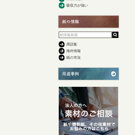
吸収力が強い
用語集
海外情報
紙の市況