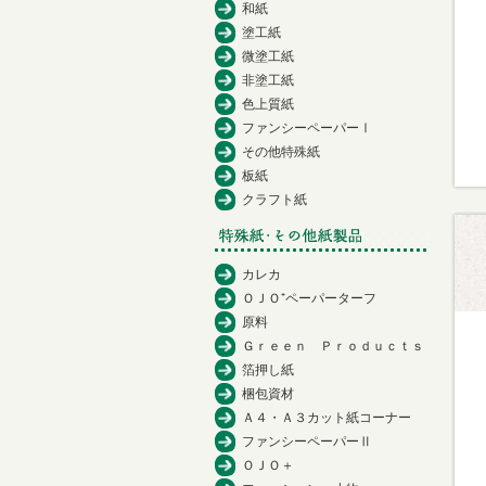
和紙
塗工紙
微塗工紙
非塗工紙
色上質紙
ファンシーペーパーⅠ
その他特殊紙
板紙
クラフト紙
カレカ
ＯＪＯ⁺ペーパーターフ
原料
Ｇｒｅｅｎ Ｐｒｏｄｕｃｔｓ
箔押し紙
梱包資材
Ａ４・Ａ３カット紙コーナー
ファンシーペーパーⅡ
ＯＪＯ＋