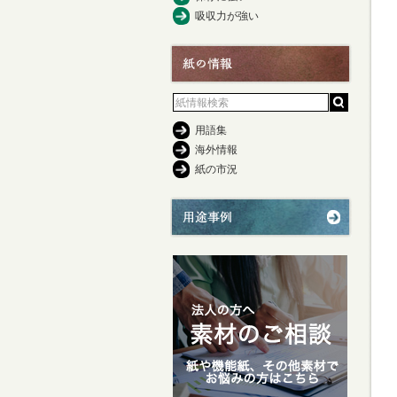
吸収力が強い
用語集
海外情報
紙の市況