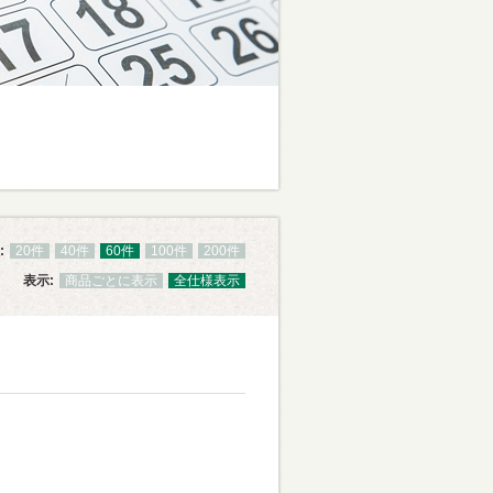
:
20件
40件
60件
100件
200件
表示:
商品ごとに表示
全仕様表示