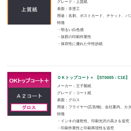
グレード：上質紙
表面：非塗工
用途：名刺、ポストカード、チケット、パ
特徴
・明るい白色感
・抜群の印刷作業性
・保存性に優れた中性抄紙
ＯＫトップコート＋ 【ST0005 - C1E】
メーカー：王子製紙
グレード：コート紙
表面：グロス
用途：フライヤー(広告物)、会社案内、カ
特徴
・インキの速乾性、印刷光沢の高さを追究
・印刷作業性と印刷再現性を追究