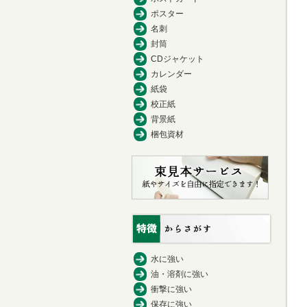
ポスター
名刺
封筒
CDジャケット
カレンダー
紙袋
校正紙
背景紙
梱包資材
水に強い
油・溶剤に強い
衝撃に強い
保存に強い