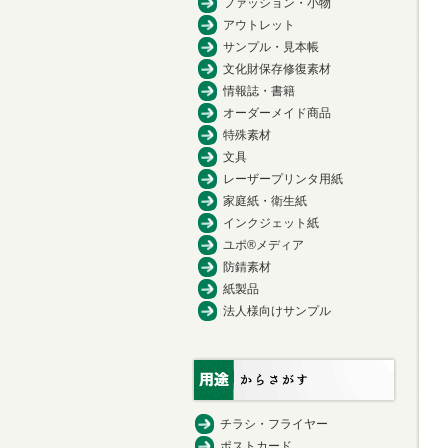
ファッション・小物
アウトレット
サンプル・見本帳
文化財保存修復素材
情報誌・書籍
オーダーメイド商品
特殊素材
文具
レーザープリンタ用紙
家庭紙・衛生紙
インクジェット紙
ユポ®メディア
防錆素材
紙製品
法人様向けサンプル
チラシ・フライヤー
ポストカード