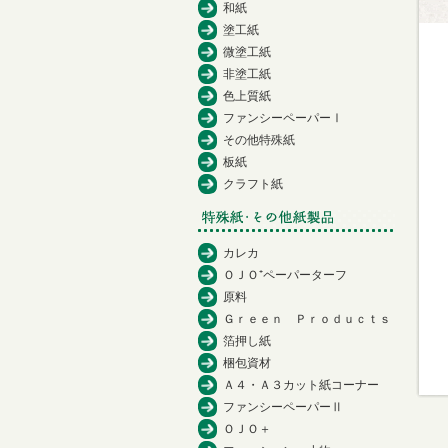
和紙
塗工紙
微塗工紙
非塗工紙
色上質紙
ファンシーペーパーⅠ
その他特殊紙
板紙
クラフト紙
カレカ
ＯＪＯ⁺ペーパーターフ
原料
Ｇｒｅｅｎ Ｐｒｏｄｕｃｔｓ
箔押し紙
梱包資材
Ａ４・Ａ３カット紙コーナー
ファンシーペーパーⅡ
ＯＪＯ＋