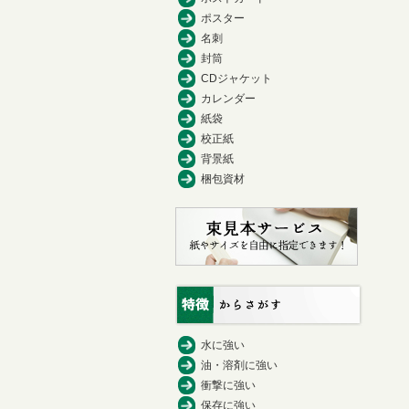
ポスター
名刺
封筒
CDジャケット
カレンダー
紙袋
校正紙
背景紙
梱包資材
水に強い
油・溶剤に強い
衝撃に強い
保存に強い