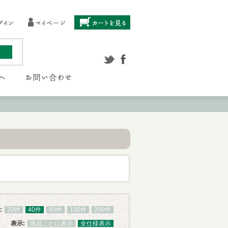
:
20件
40件
60件
100件
200件
表示:
商品ごとに表示
全仕様表示