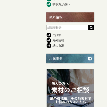
吸収力が強い
用語集
海外情報
紙の市況