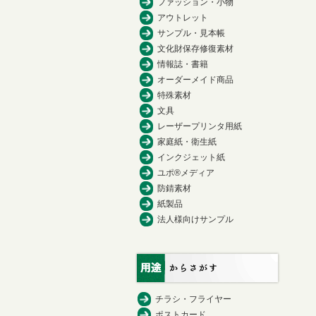
ファッション・小物
アウトレット
サンプル・見本帳
文化財保存修復素材
情報誌・書籍
オーダーメイド商品
特殊素材
文具
レーザープリンタ用紙
家庭紙・衛生紙
インクジェット紙
ユポ®メディア
防錆素材
紙製品
法人様向けサンプル
チラシ・フライヤー
ポストカード