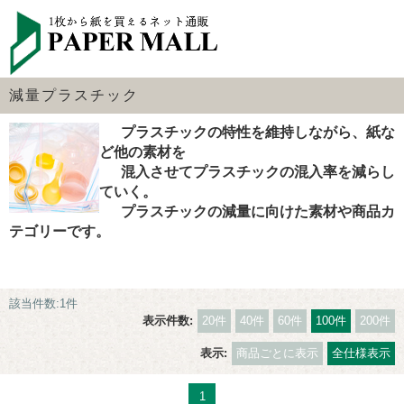
減量プラスチック
プラスチックの特性を維持しながら、紙な
ど他の素材を
混入させてプラスチックの混入率を減らし
ていく。
プラスチックの減量に向けた素材や商品カ
テゴリーです。
該当件数:1件
表示件数:
20件
40件
60件
100件
200件
表示:
商品ごとに表示
全仕様表示
1