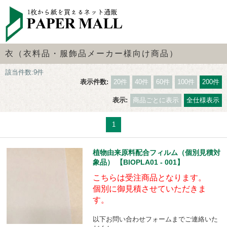
衣（衣料品・服飾品メーカー様向け商品）
該当件数:9件
表示件数:
20件
40件
60件
100件
200件
表示:
商品ごとに表示
全仕様表示
1
植物由来原料配合フィルム（個別見積対
象品） 【BIOPLA01 - 001】
こちらは受注商品となります。
個別に御見積させていただきま
す。
以下お問い合わせフォームまでご連絡いた