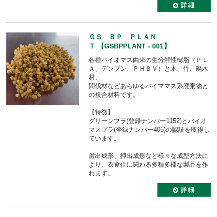
ＧＳ ＢＰ ＰＬＡＮ
Ｔ 【GSBPPLANT - 001】
各種バイオマス由来の生分解性樹脂（ＰＬ
Ａ、デンプン、ＰＨＢＶ）と木、竹、廃木
材、
間伐材などあらゆるバイママス系廃棄物と
の複合材料です。
【特徴】
グリーンプラ(登録ナンバー1152)とバイオ
マスプラ(登録ナンバー405)の認証を取得し
ています。
射出成形、押出成形など様々な成型方法に
より、衣食住に関わる多種多様な製品を作
れます。