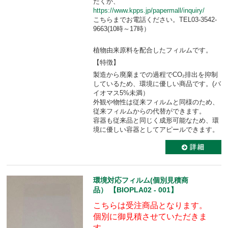
だくか、
https://www.kpps.jp/papermall/inquiry/
こちらまでお電話ください。TEL03-3542-
9663(10時～17時）
植物由来原料を配合したフィルムです。
【特徴】
製造から廃棄までの過程でCO₂排出を抑制
しているため、環境に優しい商品です。(バ
イオマス5%未満）
外観や物性は従来フィルムと同様のため、
従来フィルムからの代替ができます。
容器も従来品と同じく成形可能なため、環
境に優しい容器としてアピールできます。
環境対応フィルム(個別見積商
品） 【BIOPLA02 - 001】
こちらは受注商品となります。
個別に御見積させていただきま
す。