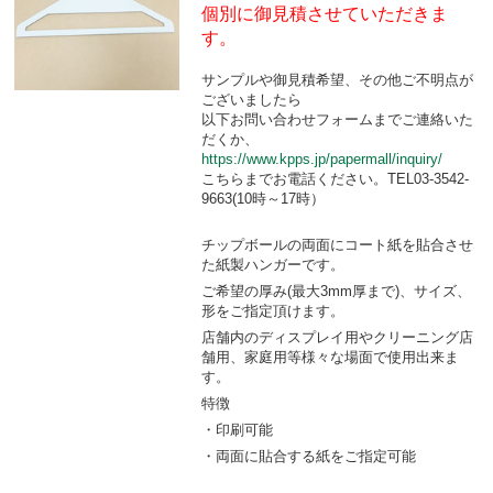
個別に御見積させていただきま
す。
サンプルや御見積希望、その他ご不明点が
ございましたら
以下お問い合わせフォームまでご連絡いた
だくか、
https://www.kpps.jp/papermall/inquiry/
こちらまでお電話ください。TEL03-3542-
9663(10時～17時）
チップボールの両面にコート紙を貼合させ
た紙製ハンガーです。
ご希望の厚み(最大3mm厚まで)、サイズ、
形をご指定頂けます。
店舗内のディスプレイ用やクリーニング店
舗用、家庭用等様々な場面で使用出来ま
す。
特徴
・印刷可能
・両面に貼合する紙をご指定可能