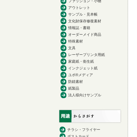
ファッション・小物
アウトレット
サンプル・見本帳
文化財保存修復素材
情報誌・書籍
オーダーメイド商品
特殊素材
文具
レーザープリンタ用紙
家庭紙・衛生紙
インクジェット紙
ユポ®メディア
防錆素材
紙製品
法人様向けサンプル
チラシ・フライヤー
ポストカード