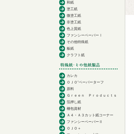
和紙
塗工紙
微塗工紙
非塗工紙
色上質紙
ファンシーペーパーⅠ
その他特殊紙
板紙
クラフト紙
カレカ
ＯＪＯ⁺ペーパーターフ
原料
Ｇｒｅｅｎ Ｐｒｏｄｕｃｔｓ
箔押し紙
梱包資材
Ａ４・Ａ３カット紙コーナー
ファンシーペーパーⅡ
ＯＪＯ＋