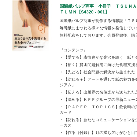
国際紙パルプ商事 小冊子 ＴＳＵＮＡＧ
ＴＵＭＮ【S4320 - 001】
国際紙パルプ商事が制作する情報誌「ＴＳ
毎号紙にまつわる様々な情報を発信してい
無料配布をしております。会員登録後、購
『コンテンツ』
・【愛でる】表情豊かな光沢を纏う 紙と
・【拓く】貧困問題解消に向けた食糧支援
・【先どる】社会問題の解決から生まれた
・【訪ねる＋】アートを通して紙の魅力を
ジアム」
・【伝える】出版界の名伯楽から送られた
・【深める】ＫＰＰグループの最新ニュー
・【ＰＡＰＥＲ ＴＯＰＩＣＳ】飲食時の
ガード
・【訪ねる】新たなコミュニケーションを
ーカス
・【作る（付録）】月の満ち欠けがひと目