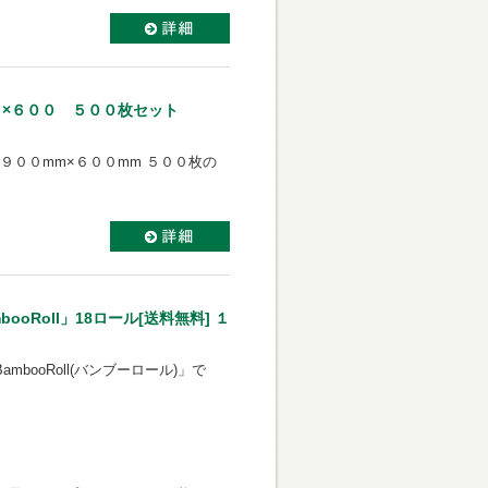
０×６００ ５００枚セット
 ９００mm×６００mm ５００枚の
oRoll」18ロール[送料無料] １
booRoll(バンブーロール)」で