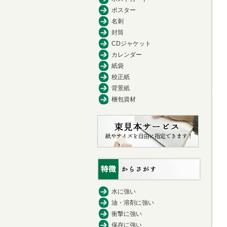
ポスター
名刺
封筒
CDジャケット
カレンダー
紙袋
校正紙
背景紙
梱包資材
水に強い
油・溶剤に強い
衝撃に強い
保存に強い