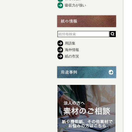
吸収力が強い
用語集
海外情報
紙の市況