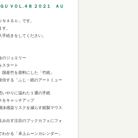
Ｕ ＶＯＬ.４８ ２０２１ ＡＵ
ＵＮＡＧＵ」です。
ます。
入手続きをしてください。
金のジュエリー
をスタート
 国産竹を原料にした「竹紙」
発信する「ふじ・紙のアートミュー
思いやりに溢れた１通の手紙
スをキャッチアップ
飛沫感染リスクを減らす紙製マウス
生み出す注目のブックカフェにフォ
でわかる「卓上ムーンカレンダー」