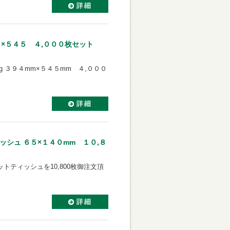
４×５４５ ４,０００枚セット
 ３９４mm×５４５mm ４,０００
シュ ６５×１４０mm １０,８
ティッシュを10,800枚御注文頂