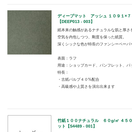
ディープマット アッシュ １０９１×
【DEEP013 - 003】
紙本来の触感があるナチュラルな肌と厚さ
空気を内包しつつ、剛度を保った紙質。
深くシックな色が特長のファンシーペーパ
表面：ラフ
用途：ショップカード、パンフレット、パ
特長：
・古紙パルプ４０%配合
・高級感や上質さを演出出来ます
竹紙１００ナチュラル ６０g/㎡ ４５０
ット【S4489 - 001】