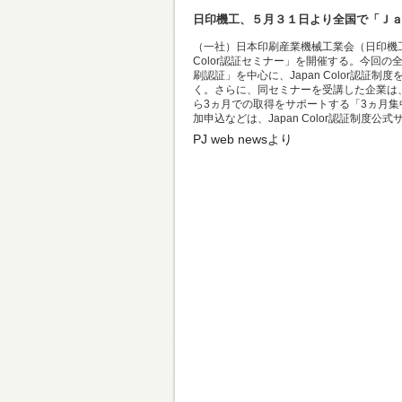
日印機工、５月３１日より全国で「Ｊ
（一社）日本印刷産業機械工業会（日印機工、
Color認証セミナー」を開催する。今回
刷認証」を中心に、Japan Color認
く。さらに、同セミナーを受講した企業は
ら3ヵ月での取得をサポートする「3ヵ月
加申込などは、Japan Color認証制度公
PJ web newsより