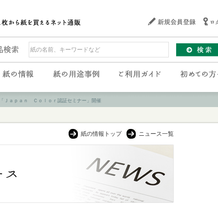
「Ｊａｐａｎ Ｃｏｌｏｒ認証セミナー」開催
紙の情報トップ
ニュース一覧