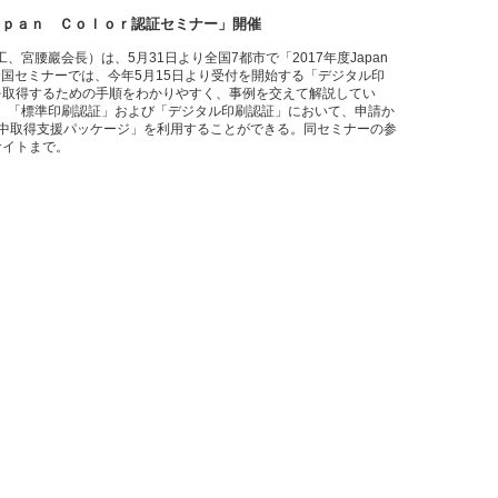
ａｐａｎ Ｃｏｌｏｒ認証セミナー」開催
宮腰巖会長）は、5月31日より全国7都市で「2017年度Japan
の全国セミナーでは、今年5月15日より受付を開始する「デジタル印
証制度を取得するための手順をわかりやすく、事例を交えて解説してい
、「標準印刷認証」および「デジタル印刷認証」において、申請か
集中取得支援パッケージ」を利用することができる。同セミナーの参
式サイトまで。