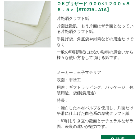
ＯＫブリザード ９００×１２００＜８
６．５＞【ST0219 - A1A】
片艶晒クラフト紙
片面は艶肌、もう片面はザラ面となってい
る片艶晒クラフト紙。
手提げ袋、角底袋や封筒などの用途だけで
なく
一般の印刷用紙にはない独特の風合いから
様々な使い方をして頂ける紙です。
メーカー：王子マテリア
表面：非塗工
用途：ギフトラッピング、パッケージ、包
装用途、袋(製袋用途)
特長：
・漂白した木材パルプを使用し、片面だけ
平滑に仕上げた白色系の厚物クラフト紙
・印刷も引き立つ艶面とナチュラルなザラ
面、表裏の違いが魅力です。