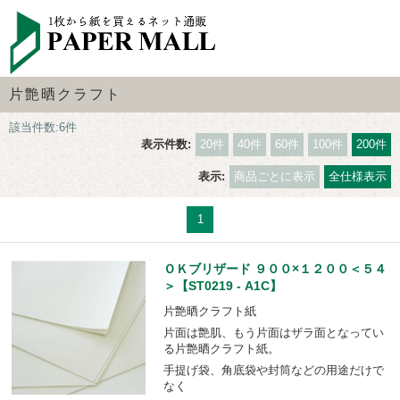
片艶晒クラフト
該当件数:6件
表示件数:
20件
40件
60件
100件
200件
表示:
商品ごとに表示
全仕様表示
1
ＯＫブリザード ９００×１２００＜５４
＞【ST0219 - A1C】
片艶晒クラフト紙
片面は艶肌、もう片面はザラ面となってい
る片艶晒クラフト紙。
手提げ袋、角底袋や封筒などの用途だけで
なく