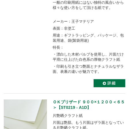
一般の印刷用紙にはない独特の風合いから
様々な使い方をして頂ける紙です。
メーカー：王子マテリア
表面：非塗工
用途：ギフトラッピング、パッケージ、包
装用途、袋(製袋用途)
特長：
・漂白した木材パルプを使用し、片面だけ
平滑に仕上げた白色系の厚物クラフト紙
・印刷も引き立つ艶面とナチュラルなザラ
面、表裏の違いが魅力です。
ＯＫブリザード ９００×１２００＜６５
＞【ST0219 - A1D】
片艶晒クラフト紙
片面は艶肌、もう片面はザラ面となってい
る片艶晒クラフト紙。