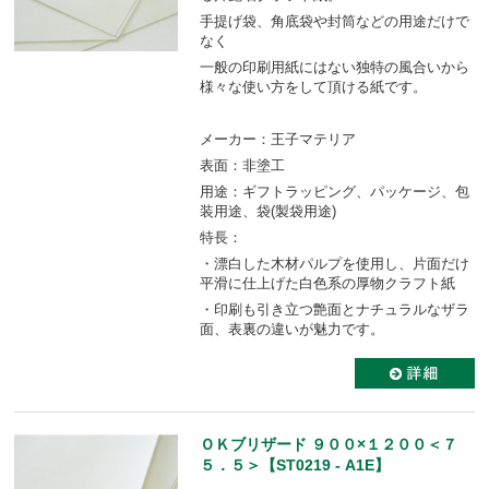
手提げ袋、角底袋や封筒などの用途だけで
なく
一般の印刷用紙にはない独特の風合いから
様々な使い方をして頂ける紙です。
メーカー：王子マテリア
表面：非塗工
用途：ギフトラッピング、パッケージ、包
装用途、袋(製袋用途)
特長：
・漂白した木材パルプを使用し、片面だけ
平滑に仕上げた白色系の厚物クラフト紙
・印刷も引き立つ艶面とナチュラルなザラ
面、表裏の違いが魅力です。
ＯＫブリザード ９００×１２００＜７
５．５＞【ST0219 - A1E】