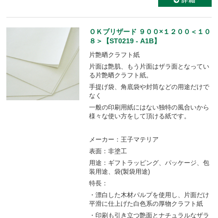
ＯＫブリザード ９００×１２００＜１０
８＞【ST0219 - A1B】
片艶晒クラフト紙
片面は艶肌、もう片面はザラ面となってい
る片艶晒クラフト紙。
手提げ袋、角底袋や封筒などの用途だけで
なく
一般の印刷用紙にはない独特の風合いから
様々な使い方をして頂ける紙です。
メーカー：王子マテリア
表面：非塗工
用途：ギフトラッピング、パッケージ、包
装用途、袋(製袋用途)
特長：
・漂白した木材パルプを使用し、片面だけ
平滑に仕上げた白色系の厚物クラフト紙
・印刷も引き立つ艶面とナチュラルなザラ