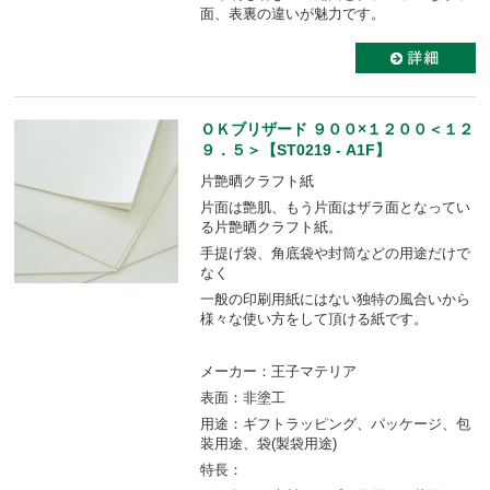
面、表裏の違いが魅力です。
ＯＫブリザード ９００×１２００＜１２
９．５＞【ST0219 - A1F】
片艶晒クラフト紙
片面は艶肌、もう片面はザラ面となってい
る片艶晒クラフト紙。
手提げ袋、角底袋や封筒などの用途だけで
なく
一般の印刷用紙にはない独特の風合いから
様々な使い方をして頂ける紙です。
メーカー：王子マテリア
表面：非塗工
用途：ギフトラッピング、パッケージ、包
装用途、袋(製袋用途)
特長：