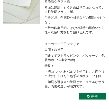
片艶晒クラフト紙
片面は艶肌、もう片面はザラ面となってい
る片艶晒クラフト紙。
手提げ袋、角底袋や封筒などの用途だけで
なく
一般の印刷用紙にはない独特の風合いから
様々な使い方をして頂ける紙です。
メーカー：王子マテリア
表面：非塗工
用途：ギフトラッピング、パッケージ、包
装用途、袋(製袋用途)
特長：
・漂白した木材パルプを使用し、片面だけ
平滑に仕上げた白色系の厚物クラフト紙
・印刷も引き立つ艶面とナチュラルなザラ
面、表裏の違いが魅力です。