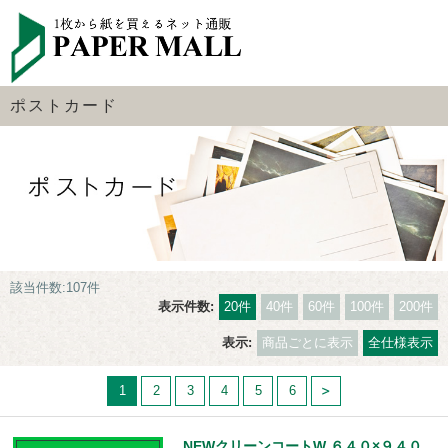
ポストカード
該当件数:107件
表示件数:
20件
40件
60件
100件
200件
表示:
商品ごとに表示
全仕様表示
1
2
3
4
5
6
NEWクリーンコートW ６４０×９４０