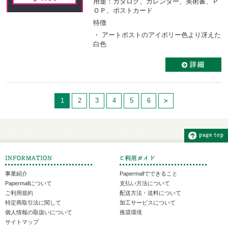
用途：カタログ、カレンダー、美術書、Ｐ
ＯＰ、ポストカード
特徴
・ アートポストのアイボリー色より冴えた
白色
1
2
3
4
5
6
事業紹介
Papermallでできること
Papermallについて
支払い方法について
ご利用規約
配送方法・送料について
特定商取引法に関して
加工サービスについて
個人情報の取扱いについて
推奨環境
サイトマップ