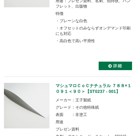
用途：プレゼン資料、名刺、招待状、パン
フレット、出版物
特徴
・プレーンな白色
・オフセットのみならずオンデマンド印刷
にも対応
・高白色で高い平滑性
マシュマロＣｏＣナチュラル ７８８×１
０９１＜９０＞【ST0237 - 001】
メーカー：王子製紙
グレード：その他特殊紙
表面 ：非塗工
用途
プレゼン資料