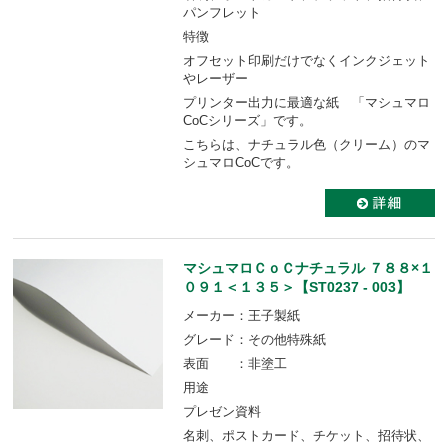
パンフレット
特徴
オフセット印刷だけでなくインクジェット
やレーザー
プリンター出力に最適な紙 「マシュマロ
CoCシリーズ」です。
こちらは、ナチュラル色（クリーム）のマ
シュマロCoCです。
マシュマロＣｏＣナチュラル ７８８×１
０９１＜１３５＞【ST0237 - 003】
メーカー：王子製紙
グレード：その他特殊紙
表面 ：非塗工
用途
プレゼン資料
名刺、ポストカード、チケット、招待状、