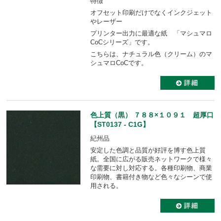
特徴
オフセット印刷だけでなくインクジェット
やレーザー
プリンター出力に最適な紙 「マシュマロ
CoCシリーズ」です。
こちらは、ナチュラル色（クリーム）のマ
シュマロCoCです。
色上質（黒） ７８８×１０９１ 超厚口
【ST0137 - C1G】
紀州品
安定した色調と品質が好評を博す色上質
紙。全国に広がる販売ネットワークで様々
な需要に対し対応する。各種印刷物、商業
印刷物、書籍付き物など色々なシーンで使
用される。