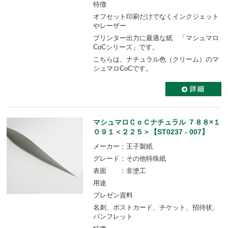
特徴
オフセット印刷だけでなくインクジェット
やレーザー
プリンター出力に最適な紙 「マシュマロ
CoCシリーズ」です。
こちらは、ナチュラル色（クリーム）のマ
シュマロCoCです。
マシュマロＣｏＣナチュラル ７８８×１
０９１＜２２５＞【ST0237 - 007】
メーカー：王子製紙
グレード：その他特殊紙
表面 ：非塗工
用途
プレゼン資料
名刺、ポストカード、チケット、招待状、
パンフレット