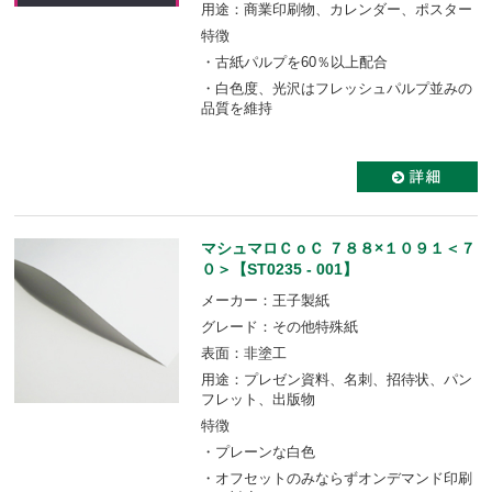
用途：商業印刷物、カレンダー、ポスター
特徴
・古紙パルプを60％以上配合
・白色度、光沢はフレッシュパルプ並みの
品質を維持
マシュマロＣｏＣ ７８８×１０９１＜７
０＞【ST0235 - 001】
メーカー：王子製紙
グレード：その他特殊紙
表面：非塗工
用途：プレゼン資料、名刺、招待状、パン
フレット、出版物
特徴
・プレーンな白色
・オフセットのみならずオンデマンド印刷