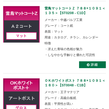
雷鳥マットコートＺ ７８８×１０９１＜
１３５＞【ST0208 - C1D】
メーカー：中越パルプ工業
グレード：コート紙
表面：マット
用途：カタログ、チラシ、カレンダー
特徴
・冴えた青味の色相が魅力
・しなやかな手触りと優れた可読性
ＯＫホワイトポスト ７８８×１０９１＜
１８０＞【ST0048 - C1B】
メーカー：王子マテリア
グレード：高級白板紙
表面：平滑性が高い