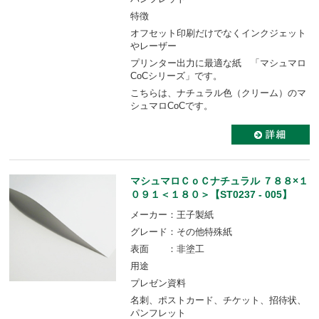
特徴
オフセット印刷だけでなくインクジェット
やレーザー
プリンター出力に最適な紙 「マシュマロ
CoCシリーズ」です。
こちらは、ナチュラル色（クリーム）のマ
シュマロCoCです。
マシュマロＣｏＣナチュラル ７８８×１
０９１＜１８０＞【ST0237 - 005】
メーカー：王子製紙
グレード：その他特殊紙
表面 ：非塗工
用途
プレゼン資料
名刺、ポストカード、チケット、招待状、
パンフレット