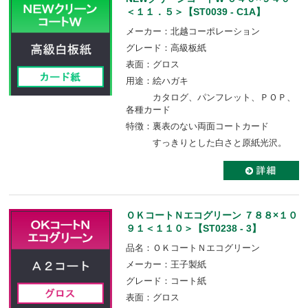
＜１１．５＞【ST0039 - C1A】
メーカー：北越コーポレーション
グレード：高級板紙
表面：グロス
用途：絵ハガキ
カタログ、パンフレット、ＰＯＰ、
各種カード
特徴：裏表のない両⾯コートカード
すっきりとした⽩さと原紙光沢。
ＯＫコートＮエコグリーン ７８８×１０
９１＜１１０＞【ST0238 - 3】
品名：ＯＫコートＮエコグリーン
メーカー：王子製紙
グレード：コート紙
表面：グロス