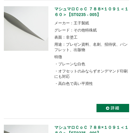
マシュマロＣｏＣ ７８８×１０９１＜１
６０＞【ST0235 - 005】
メーカー：王子製紙
グレード：その他特殊紙
表面：非塗工
用途：プレゼン資料、名刺、招待状、パン
フレット、出版物
特徴
・プレーンな白色
・オフセットのみならずオンデマンド印刷
にも対応
・高白色で高い平滑性
マシュマロＣｏＣ ７８８×１０９１＜１
８０＞【ST0235 - 006】