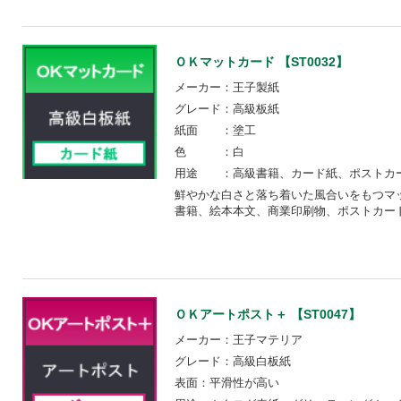
ＯＫマットカード 【ST0032】
メーカー：王子製紙
グレード：高級板紙
紙面 ：塗工
色 ：白
用途 ：高級書籍、カード紙、ポストカ
鮮やかな白さと落ち着いた風合いをもつマ
書籍、絵本本文、商業印刷物、ポストカー
ＯＫアートポスト＋ 【ST0047】
メーカー：王子マテリア
グレード：高級白板紙
表面：平滑性が高い