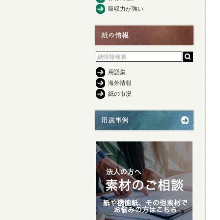
吸収力が強い
用語集
海外情報
紙の市況