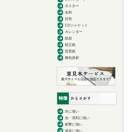
ポスター
名刺
封筒
CDジャケット
カレンダー
紙袋
校正紙
背景紙
梱包資材
水に強い
油・溶剤に強い
衝撃に強い
保存に強い