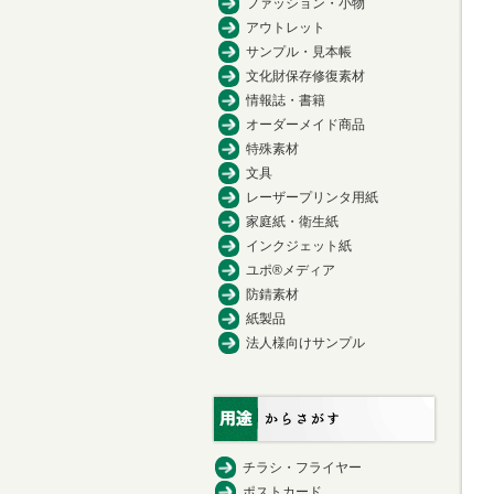
ファッション・小物
アウトレット
サンプル・見本帳
文化財保存修復素材
情報誌・書籍
オーダーメイド商品
特殊素材
文具
レーザープリンタ用紙
家庭紙・衛生紙
インクジェット紙
ユポ®メディア
防錆素材
紙製品
法人様向けサンプル
チラシ・フライヤー
ポストカード