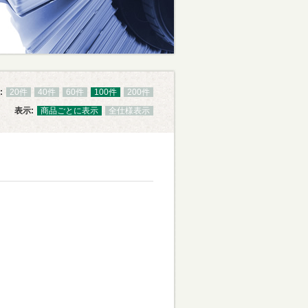
:
20件
40件
60件
100件
200件
表示:
商品ごとに表示
全仕様表示