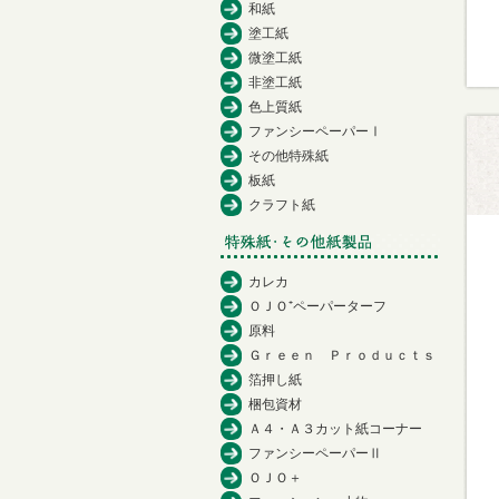
和紙
塗工紙
微塗工紙
非塗工紙
色上質紙
ファンシーペーパーⅠ
その他特殊紙
板紙
クラフト紙
カレカ
ＯＪＯ⁺ペーパーターフ
原料
Ｇｒｅｅｎ Ｐｒｏｄｕｃｔｓ
箔押し紙
梱包資材
Ａ４・Ａ３カット紙コーナー
ファンシーペーパーⅡ
ＯＪＯ＋