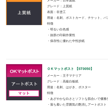
メーカー：日本製紙
グレード：上質紙
表面：非塗工
用途：名刺、ポストカード、チケット、パ
特徴
・明るい白色感
・抜群の印刷作業性
・保存性に優れた中性抄紙
ＯＫマットポスト 【ST0050】
メーカー：王子マテリア
グレード：高級白板紙
用途：名刺、はがき、ポスター
特徴
・あざやかな白さとソフトな肌合いで優雅
・落ち着いた雰囲気の艶消しアートポスト