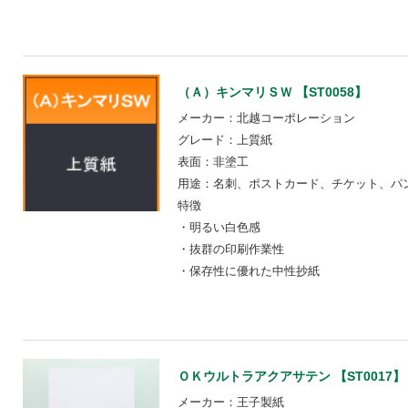
（Ａ）キンマリＳＷ 【ST0058】
メーカー：北越コーポレーション
グレード：上質紙
表面：非塗工
用途：名刺、ポストカード、チケット、パ
特徴
・明るい白色感
・抜群の印刷作業性
・保存性に優れた中性抄紙
ＯＫウルトラアクアサテン 【ST0017】
メーカー：王子製紙