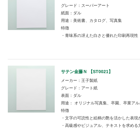
グレード：スーパーアート
紙面：ダル
用途：美術書、カタログ、写真集
特徴
・青味系の冴えた白さと優れた印刷再現性
サテン金藤Ｎ 【ST0021】
メーカー：王子製紙
グレード：アート紙
表面：ダル
用途： オリジナル写真集、卒園、卒業アル
特徴
・文字の可読性と絵柄の艶を活かした表現
・高級感やビジュアル、テキストを求める