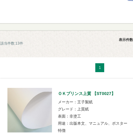
表示件数
該当件数:13件
1
ＯＫプリンス上質 【ST0027】
メーカー：王子製紙
グレード：上質紙
表面：非塗工
用途：出版本文、マニュアル、ポスター
特徴