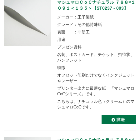
マシュマロＣｏＣナチュラル ７８８×１
０９１＜１３５＞【ST0237 - 003】
メーカー：王子製紙
グレード：その他特殊紙
表面 ：非塗工
用途
プレゼン資料
名刺、ポストカード、チケット、招待状、
パンフレット
特徴
オフセット印刷だけでなくインクジェット
やレーザー
プリンター出力に最適な紙 「マシュマロ
CoCシリーズ」です。
こちらは、ナチュラル色（クリーム）のマ
シュマロCoCです。
マシュマロＣｏＣナチュラル ７８８×１