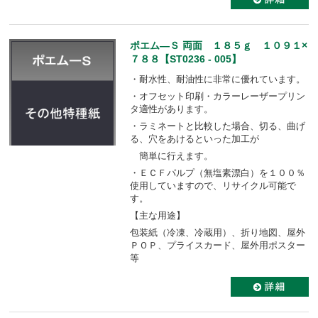
ポエム―Ｓ 両面 １８５ｇ １０９１×
７８８【ST0236 - 005】
・耐水性、耐油性に非常に優れています。
・オフセット印刷・カラーレーザープリン
タ適性があります。
・ラミネートと比較した場合、切る、曲げ
る、穴をあけるといった加工が
簡単に行えます。
・ＥＣＦパルプ（無塩素漂白）を１００％
使用していますので、リサイクル可能で
す。
【主な用途】
包装紙（冷凍、冷蔵用）、折り地図、屋外
ＰＯＰ、プライスカード、屋外用ポスター
等