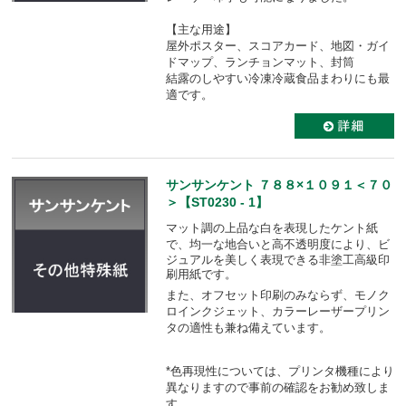
【主な用途】
屋外ポスター、スコアカード、地図・ガイ
ドマップ、ランチョンマット、封筒
結露のしやすい冷凍冷蔵食品まわりにも最
適です。
サンサンケント ７８８×１０９１＜７０
＞【ST0230 - 1】
マット調の上品な白を表現したケント紙
で、均一な地合いと高不透明度により、
ビ
ジュアルを美しく表現できる非塗工高級印
刷用紙です。
また、オフセット印刷のみならず、モノク
ロインクジェット、カラーレーザープリン
タの適性も
兼ね備えています。
*色再現性については、プリンタ機種により
異なりますので事前の確認をお勧め致しま
す。