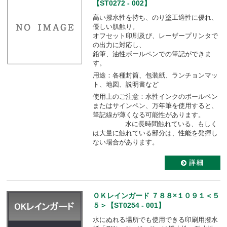
【ST0272 - 002】
高い撥水性を持ち、のり塗工適性に優れ、
優しい肌触り。
オフセット印刷及び、レーザープリンタで
の出力に対応し、
鉛筆、油性ボールペンでの筆記ができま
す。
用途：各種封筒、包装紙、ランチョンマッ
ト、地図、説明書など
使用上のご注意：水性インクのボールペン
またはサインペン、万年筆を使用すると、
筆記線が薄くなる可能性があります。
水に長時間触れている、もしく
は大量に触れている部分は、性能を発揮し
ない場合があります。
ＯＫレインガード ７８８×１０９１＜５
５＞【ST0254 - 001】
水にぬれる場所でも使用できる印刷用撥水