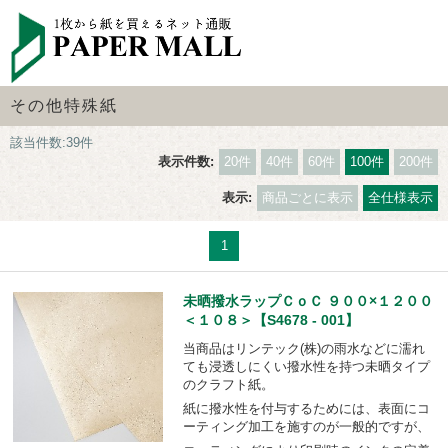
その他特殊紙
該当件数:39件
表示件数:
20件
40件
60件
100件
200件
表示:
商品ごとに表示
全仕様表示
1
未晒撥水ラップＣｏＣ ９００×１２００
＜１０８＞【S4678 - 001】
当商品はリンテック(株)の雨水などに濡れ
ても浸透しにくい撥水性を持つ未晒タイプ
のクラフト紙。
紙に撥水性を付与するためには、表面にコ
ーティング加工を施すのが一般的ですが、