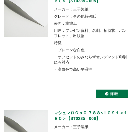
６０＞【ST0235 - 005】
メーカー：王子製紙
グレード：その他特殊紙
表面：非塗工
用途：プレゼン資料、名刺、招待状、パン
フレット、出版物
特徴
・プレーンな白色
・オフセットのみならずオンデマンド印刷
にも対応
・高白色で高い平滑性
マシュマロＣｏＣ ７８８×１０９１＜１
８０＞【ST0235 - 006】
メーカー：王子製紙