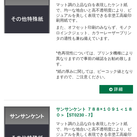
マット調の上品な白を表現したケント紙
で、均一な地合いと高不透明度により、
ビ
ジュアルを美しく表現できる非塗工高級印
刷用紙です。
また、オフセット印刷のみならず、モノク
ロインクジェット、カラーレーザープリン
タの適性も
兼ね備えています。
*色再現性については、プリンタ機種により
異なりますので事前の確認をお勧め致しま
す。
*紙の厚みに関しては、ピーコック値となり
ますので、ご注意ください。
サンサンケント ７８８×１０９１＜１８
０＞【ST0230 - 7】
マット調の上品な白を表現したケント紙
で、均一な地合いと高不透明度により、
ビ
ジュアルを美しく表現できる非塗工高級印