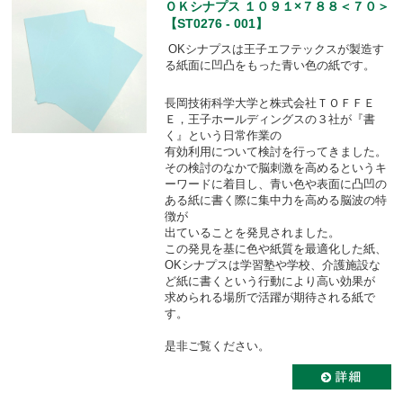
ＯＫシナプス １０９１×７８８＜７０＞
【ST0276 - 001】
OKシナプスは王子エフテックスが製造す
る紙面に凹凸をもった青い色の紙です。
長岡技術科学大学と株式会社ＴＯＦＦＥ
Ｅ，王子ホールディングスの３社が『書
く』という日常作業の
有効利用について検討を行ってきました。
その検討のなかで脳刺激を高めるというキ
ーワードに着目し、青い色や表面に凸凹の
ある紙に書く際に集中力を高める脳波の特
徴が
出ていることを発見されました。
この発見を基に色や紙質を最適化した紙、
OKシナプスは学習塾や学校、介護施設な
ど紙に書くという行動により高い効果が
求められる場所で活躍が期待される紙で
す。
是非ご覧ください。