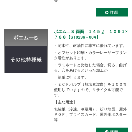
等
ポエム―Ｓ 両面 １４５ｇ １０９１×
７８８【ST0236 - 004】
・耐水性、耐油性に非常に優れています。
・オフセット印刷・カラーレーザープリン
タ適性があります。
・ラミネートと比較した場合、切る、曲げ
る、穴をあけるといった加工が
簡単に行えます。
・ＥＣＦパルプ（無塩素漂白）を１００％
使用していますので、リサイクル可能で
す。
【主な用途】
包装紙（冷凍、冷蔵用）、折り地図、屋外
ＰＯＰ、プライスカード、屋外用ポスター
等