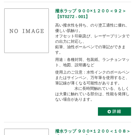
撥水ラップ ９００×１２００＜９２＞
【ST0272 - 001】
高い撥水性を持ち、のり塗工適性に優れ、
優しい肌触り。
オフセット印刷及び、レーザープリンタで
の出力に対応し、
鉛筆、油性ボールペンでの筆記ができま
す。
用途：各種封筒、包装紙、ランチョンマッ
ト、地図、説明書など
使用上のご注意：水性インクのボールペン
またはサインペン、万年筆を使用すると、
筆記線が薄くなる可能性があります。
水に長時間触れている、もしく
は大量に触れている部分は、性能を発揮し
ない場合があります。
撥水ラップ ９００×１２００＜１０８＞