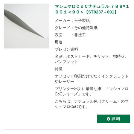
マシュマロＣｏＣナチュラル ７８８×１
０９１＜９０＞【ST0237 - 001】
メーカー：王子製紙
グレード：その他特殊紙
表面 ：非塗工
用途
プレゼン資料
名刺、ポストカード、チケット、招待状、
パンフレット
特徴
オフセット印刷だけでなくインクジェット
やレーザー
プリンター出力に最適な紙 「マシュマロ
CoCシリーズ」です。
こちらは、ナチュラル色（クリーム）のマ
シュマロCoCです。