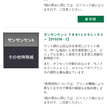
*紙の厚みに関しては、ピーコック値となり
ますので、ご注意ください。
サンサンケント ７８８×１０９１＜９０
＞【ST0230 - 2】
マット調の上品な白を表現したケント紙
で、均一な地合いと高不透明度により、
ビ
ジュアルを美しく表現できる非塗工高級印
刷用紙です。
また、オフセット印刷のみならず、モノク
ロインクジェット、カラーレーザープリン
タの適性も
兼ね備えています。
*色再現性については、プリンタ機種により
異なりますので事前の確認をお勧め致しま
す。
*紙の厚みに関しては、ピーコック値となり
ますので、ご注意ください。