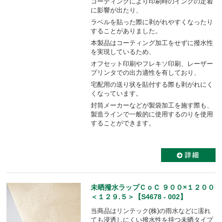
コーティングにより印刷時のインクの定着
に影響が出たり、
ラベルを貼った際に剥がれやすくなったり
することがありました。
本製品はコーティング加工をせずに撥水性
を実現しているため、
オフセット印刷やフレキソ印刷、レーザー
プリンタでの出力適性を有しており、
宅配用の送り状を貼付する際も剥がれにく
くなっています。
封筒メーカーなどが製袋加工を施す際も、
製造ラインで一般的に使用するのりを使用
することができます。
未晒撥水ラップＣｏＣ ９００×１２００
＜１２９.５＞【S4678 - 002】
当商品はリンテック(株)の雨水などに濡れ
ても浸透しにくい撥水性を持つ未晒タイプ