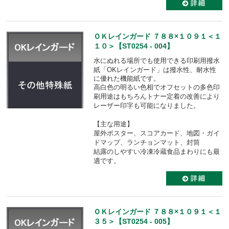
ＯＫレインガード ７８８×１０９１＜１
１０＞【ST0254 - 004】
水にぬれる場所でも使用できる印刷用撥水
紙「OKレインガード」は
撥水性、耐水性
に優れた機能紙です。
高白色の明るい色相でオフセットの多色印
刷用途はもちろんトナー定着の改善により
レーザー印字も可能になりました。
【主な用途】
屋外ポスター、スコアカード、地図・ガイ
ドマップ、ランチョンマット、封筒
結露のしやすい冷凍冷蔵食品まわりにも最
適です。
ＯＫレインガード ７８８×１０９１＜１
３５＞【ST0254 - 005】