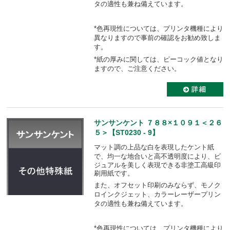
タの適性も
兼ね備えています。
*色再現性については、プリンタ機種により
異なりますので事前の確認をお勧め致しま
す。
*紙の厚みに関しては、ピーコック値となり
ますので、ご注意ください。
サンサンケント ７８８×１０９１＜２６
５＞【ST0230 - 9】
マット調の上品な白を表現したケント紙
で、均一な地合いと高不透明度により、
ビ
ジュアルを美しく表現できる非塗工高級印
刷用紙です。
また、オフセット印刷のみならず、モノク
ロインクジェット、カラーレーザープリン
タの適性も
兼ね備えています。
*色再現性については、プリンタ機種により