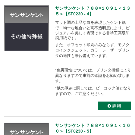
サンサンケント ７８８×１０９１＜１３
５＞【ST0230 - 4】
マット調の上品な白を表現したケント紙
で、均一な地合いと高不透明度により、
ビ
ジュアルを美しく表現できる非塗工高級印
刷用紙です。
また、オフセット印刷のみならず、モノク
ロインクジェット、カラーレーザープリン
タの適性も
兼ね備えています。
*色再現性については、プリンタ機種により
異なりますので事前の確認をお勧め致しま
す。
*紙の厚みに関しては、ピーコック値となり
ますので、ご注意ください。
サンサンケント ７８８×１０９１＜１６
０＞【ST0230 - 5】