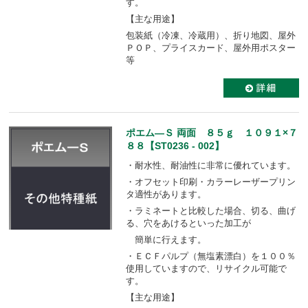
す。
【主な用途】
包装紙（冷凍、冷蔵用）、折り地図、屋外
ＰＯＰ、プライスカード、屋外用ポスター
等
ポエム―Ｓ 両面 ８５ｇ １０９１×７
８８【ST0236 - 002】
・耐水性、耐油性に非常に優れています。
・オフセット印刷・カラーレーザープリン
タ適性があります。
・ラミネートと比較した場合、切る、曲げ
る、穴をあけるといった加工が
簡単に行えます。
・ＥＣＦパルプ（無塩素漂白）を１００％
使用していますので、リサイクル可能で
す。
【主な用途】