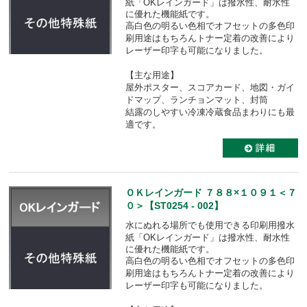
紙「OKレインガード」は
撥水性、耐水性
に優れた機能紙です。
高白色の明るい色相でオフセットの多色印
刷用途はもちろんトナー定着の改善により
レーザー印字も可能になりました。
【主な用途】
屋外ポスター、スコアカード、地図・ガイ
ドマップ、ランチョンマット、封筒
結露のしやすい冷凍冷蔵食品まわりにも最
適です。
ＯＫレインガード ７８８×１０９１＜７
０＞【ST0254 - 002】
水にぬれる場所でも使用できる印刷用撥水
紙「OKレインガード」は
撥水性、耐水性
に優れた機能紙です。
高白色の明るい色相でオフセットの多色印
刷用途はもちろんトナー定着の改善により
レーザー印字も可能になりました。