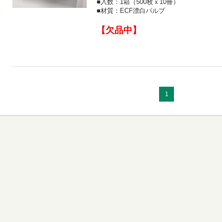
■入数：1箱（500枚ｘ10冊）
■材質：ECF漂白パルプ
【欠品中】
1