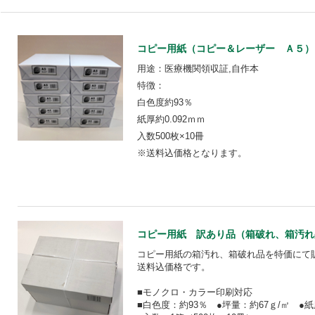
コピー用紙（コピー＆レーザー Ａ５） 【
用途：医療機関領収証,自作本
特徴：
白色度約93％
紙厚約0.092ｍｍ
入数500枚×10冊
※送料込価格となります。
コピー用紙 訳あり品（箱破れ、箱汚れ品）
コピー用紙の箱汚れ、箱破れ品を特価にて
送料込価格です。
■モノクロ・カラー印刷対応
■白色度：約93％ ●坪量：約67ｇ/㎡ ●紙