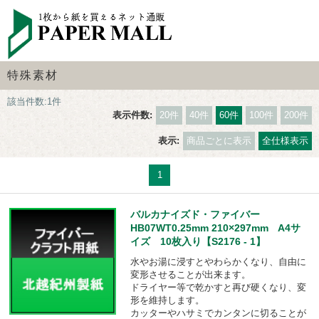
特殊素材
該当件数:1件
表示件数:
20件
40件
60件
100件
200件
表示:
商品ごとに表示
全仕様表示
1
バルカナイズド・ファイバー
HB07WT0.25mm 210×297mm A4サ
イズ 10枚入り【S2176 - 1】
水やお湯に浸すとやわらかくなり、自由に
変形させることが出来ます。
ドライヤー等で乾かすと再び硬くなり、変
形を維持します。
カッターやハサミでカンタンに切ることが