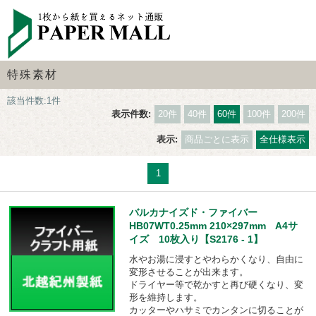
特殊素材
該当件数:1件
表示件数:
20件
40件
60件
100件
200件
表示:
商品ごとに表示
全仕様表示
1
バルカナイズド・ファイバー
HB07WT0.25mm 210×297mm A4サ
イズ 10枚入り【S2176 - 1】
水やお湯に浸すとやわらかくなり、自由に
変形させることが出来ます。
ドライヤー等で乾かすと再び硬くなり、変
形を維持します。
カッターやハサミでカンタンに切ることが