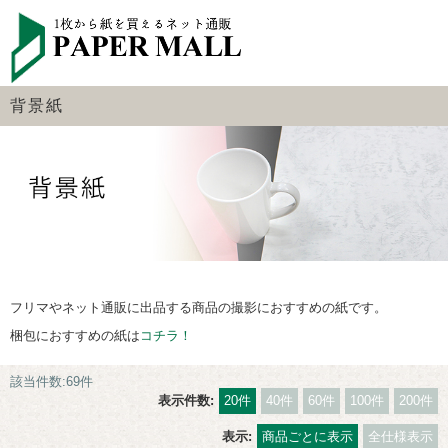
背景紙
フリマやネット通販に出品する商品の撮影におすすめの紙です。
梱包におすすめの紙は
コチラ！
該当件数:69件
表示件数:
20件
40件
60件
100件
200件
表示:
商品ごとに表示
全仕様表示