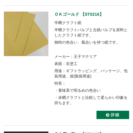
ＯＫゴールド 【ST0216】
半晒クラフト紙
半晒クラフトパルプと古紙パルプを原料と
したクラフト紙です。
独特の色合い、風合いを持つ紙です。
メーカー：王子マテリア
表面：非塗工
用途：ギフトラッピング、パッケージ、包
装用途、袋(製袋用途)
特長：
・黄味系で明るめの色合い
・未晒クラフトと比較して柔らかい印象を
持ちます。