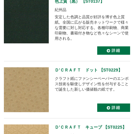
色上質（黒） 【ST0137】
紀州品
安定した色調と品質が好評を博す色上質
紙。全国に広がる販売ネットワークで様々
な需要に対し対応する。各種印刷物、商業
印刷物、書籍付き物など色々なシーンで使
用される。
Ｄ’ＣＲＡＦＴ ドット 【ST0229】
クラフト紙にファンシーペーパーのエンボ
ス技術を駆使しデザイン性を付与すること
で誕生した新しい価値観の紙です。
Ｄ’ＣＲＡＦＴ キューブ 【ST0225】