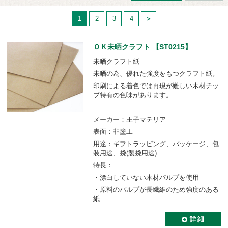
1
2
3
4
ＯＫ未晒クラフト 【ST0215】
未晒クラフト紙
未晒の為、優れた強度をもつクラフト紙。
印刷による着色では再現が難しい木材チッ
プ特有の色味があります。
メーカー：王子マテリア
表面：非塗工
用途：ギフトラッピング、パッケージ、包
装用途、袋(製袋用途)
特長：
・漂白していない木材パルプを使用
・原料のパルプが長繊維のため強度のある
紙