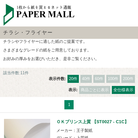
チラシ・フライヤー
チラシやフライヤーに適した紙のご提案です。
さまざまなグレードの紙をご用意しております。
お好みの厚みをお選びいただき、是非ご覧ください。
該当件数:11件
表示件数:
20件
40件
60件
100件
200件
表示:
商品ごとに表示
全仕様表示
1
ＯＫプリンス上質 【ST0027 - C1C】
メーカー：王子製紙
グレード：上質紙