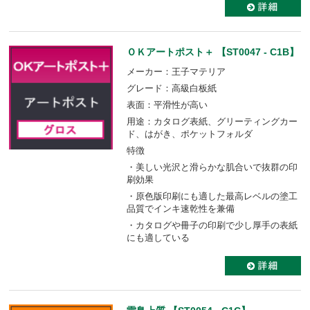
ＯＫアートポスト＋ 【ST0047 - C1B】
メーカー：王子マテリア
グレード：高級白板紙
表面：平滑性が高い
用途：カタログ表紙、グリーティングカー
ド、はがき、ポケットフォルダ
特徴
・美しい光沢と滑らかな肌合いで抜群の印
刷効果
・原色版印刷にも適した最高レベルの塗工
品質でインキ速乾性を兼備
・カタログや冊子の印刷で少し厚手の表紙
にも適している