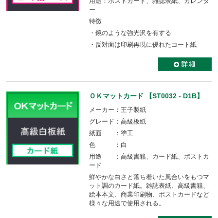
用途：ポストカード、雑誌表紙、カレンダ
ー
特徴
・鏡のような強光沢を有する
・反対面は印刷再現に優れたコート紙
ＯＫマットカード 【ST0032 - D1B】
メーカー：王子製紙
グレード：高級板紙
紙面 ：塗工
色 ：白
用途 ：高級書籍、カード紙、ポストカ
ード
鮮やかな白さと落ち着いた風合いをもつマ
ット調のカード紙。雑誌表紙、高級書籍、
絵本本文、商業印刷物、ポストカードなど
様々な用途で使用される。