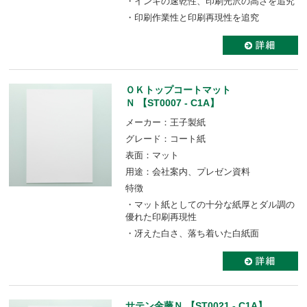
・インキの速乾性、印刷光沢の高さを追究
・印刷作業性と印刷再現性を追究
ＯＫトップコートマット
Ｎ 【ST0007 - C1A】
メーカー：王子製紙
グレード：コート紙
表面：マット
用途：会社案内、プレゼン資料
特徴
・マット紙としての十分な紙厚とダル調の
優れた印刷再現性
・冴えた白さ、落ち着いた白紙面
サテン金藤Ｎ 【ST0021 - C1A】