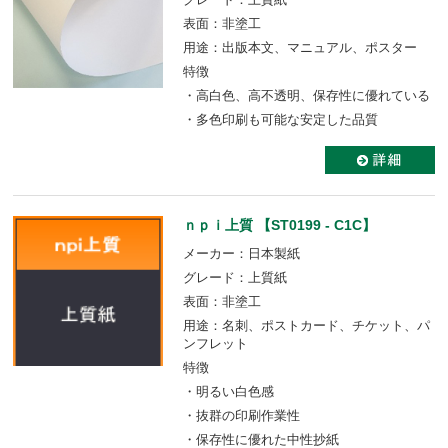
表面：非塗工
用途：出版本文、マニュアル、ポスター
特徴
・高白色、高不透明、保存性に優れている
・多色印刷も可能な安定した品質
ｎｐｉ上質 【ST0199 - C1C】
メーカー：日本製紙
グレード：上質紙
表面：非塗工
用途：名刺、ポストカード、チケット、パ
ンフレット
特徴
・明るい白色感
・抜群の印刷作業性
・保存性に優れた中性抄紙