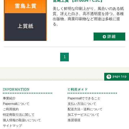
雷鳥上質 【ST0054 - C1C】
美しく鮮明な印刷上がり、風合いのある紙
質、冴えた白さ、高不透明度を持つ。各種
出版物、商業印刷物など用途は多岐に渡
る。
1
事業紹介
Papermallでできること
Papermallについて
支払い方法について
ご利用規約
配送方法・送料について
特定商取引法に関して
加工サービスについて
個人情報の取扱いについて
推奨環境
サイトマップ