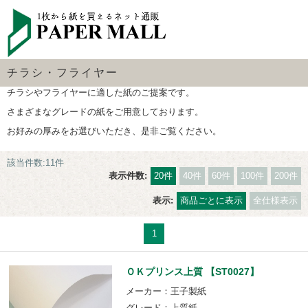
チラシ・フライヤー
チラシやフライヤーに適した紙のご提案です。
さまざまなグレードの紙をご用意しております。
お好みの厚みをお選びいただき、是非ご覧ください。
該当件数:11件
表示件数:
20件
40件
60件
100件
200件
表示:
商品ごとに表示
全仕様表示
1
ＯＫプリンス上質 【ST0027】
メーカー：王子製紙
グレード：上質紙