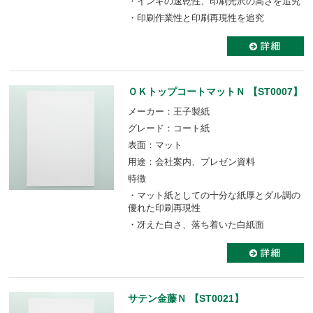
・インキの速乾性、印刷光沢の高さを追究
・印刷作業性と印刷再現性を追究
ＯＫトップコートマットＮ 【ST0007】
メーカー：王子製紙
グレード：コート紙
表面：マット
用途：会社案内、プレゼン資料
特徴
・マット紙としての十分な紙厚とダル調の
優れた印刷再現性
・冴えた白さ、落ち着いた白紙面
サテン金藤Ｎ 【ST0021】