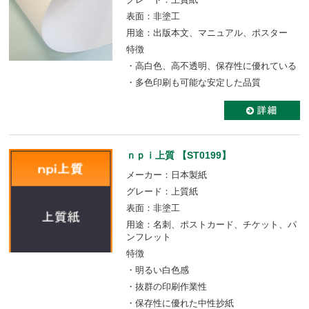
表面：非塗工
用途：出版本文、マニュアル、ポスター
特徴
・高白色、高不透明、保存性に優れている
・多色印刷も可能な安定した品質
ｎｐｉ上質 【ST0199】
メーカー：日本製紙
グレード：上質紙
表面：非塗工
用途：名刺、ポストカード、チケット、パ
ンフレット
特徴
・明るい白色感
・抜群の印刷作業性
・保存性に優れた中性抄紙