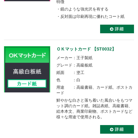
特徴
・鏡のような強光沢を有する
・反対面は印刷再現に優れたコート紙
ＯＫマットカード 【ST0032】
メーカー：王子製紙
グレード：高級板紙
紙面 ：塗工
色 ：白
用途 ：高級書籍、カード紙、ポストカ
ード
鮮やかな白さと落ち着いた風合いをもつマ
ット調のカード紙。雑誌表紙、高級書籍、
絵本本文、商業印刷物、ポストカードなど
様々な用途で使用される。