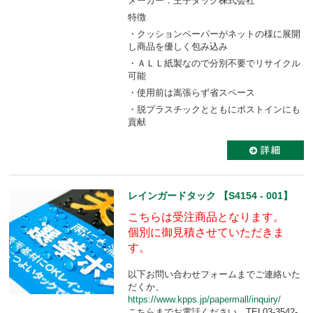
メーカー：王子タック株式会社
特徴
・クッションペーパーがネットの様に展開
し商品を優しく包み込み
・ＡＬＬ紙製なので分別不要でリサイクル
可能
・使用前は嵩張らず省スペース
・脱プラスチックとともにポストインにも
貢献
レインガードタック 【S4154 - 001】
こちらは受注商品となります。
個別に御見積させていただきま
す。
以下お問い合わせフォームまでご連絡いた
だくか、
https://www.kpps.jp/papermall/inquiry/
こちらまでお電話ください。TEL03-3542-