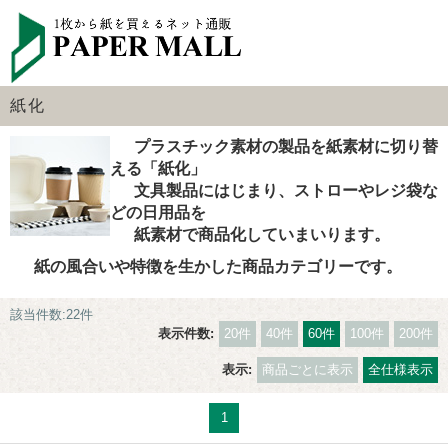
紙化
プラスチック素材の製品を紙素材に切り替
える「紙化」
文具製品にはじまり、ストローやレジ袋な
どの日用品を
紙素材で商品化していまいります。
紙の風合いや特徴を生かした商品カテゴリーです。
該当件数:22件
表示件数:
20件
40件
60件
100件
200件
表示:
商品ごとに表示
全仕様表示
1