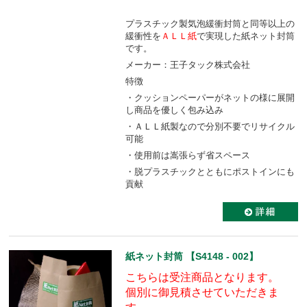
プラスチック製気泡緩衝封筒と同等以上の
緩衝性を
ＡＬＬ紙
で実現した紙ネット封筒
です。
メーカー：王子タック株式会社
特徴
・クッションペーパーがネットの様に展開
し商品を優しく包み込み
・ＡＬＬ紙製なので分別不要でリサイクル
可能
・使用前は嵩張らず省スペース
・脱プラスチックとともにポストインにも
貢献
紙ネット封筒 【S4148 - 002】
こちらは受注商品となります。
個別に御見積させていただきま