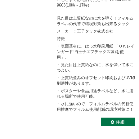
9663(10時～17時）
見た目は上質紙なのに水を弾く！フィルム
ラベルの代替で環境対策も出来るタック
メーカー：王子タック株式会社
特徴
・表面基材に、はっ水印刷用紙 「ＯＫレイ
ンガード™(王子エフテックス製)を使
用」。
・見た目は上質紙なのに、水を弾いて水に
つよい。
・上質紙並みのオフセット印刷およびUV印
刷適性があります。
・ポスターや食品用途ラベルなど、水に濡
れる場所で使用可能。
・水に強いので、フィルムラベルの代替使
用推進でフィルム使用削減の環境対策に！