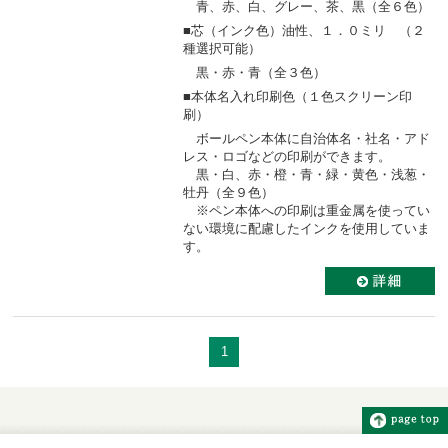
青、赤、白、グレー、茶、黒（全６色）
■芯（インク色）油性、１．０ミリ （２
種選択可能）
黒・赤・青（全３色）
■本体名入れ印刷色（１色スクリーン印
刷）
ボールペン本体に自治体名・社名・アド
レス・ロゴなどの印刷ができます。
黒・白、赤・橙・青・緑・黄色・浅葱・
牡丹（全９色）
※ペン本体への印刷は重金属を使ってい
ない環境に配慮したインクを使用していま
す。
1