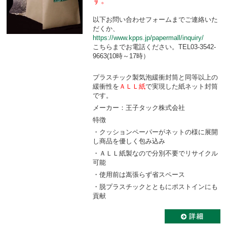
す。
以下お問い合わせフォームまでご連絡いた
だくか、
https://www.kpps.jp/papermall/inquiry/
こちらまでお電話ください。TEL03-3542-
9663(10時～17時）
プラスチック製気泡緩衝封筒と同等以上の
緩衝性を
ＡＬＬ紙
で実現した紙ネット封筒
です。
メーカー：王子タック株式会社
特徴
・クッションペーパーがネットの様に展開
し商品を優しく包み込み
・ＡＬＬ紙製なので分別不要でリサイクル
可能
・使用前は嵩張らず省スペース
・脱プラスチックとともにポストインにも
貢献