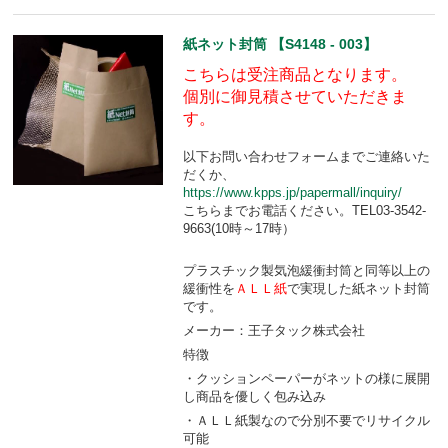
紙ネット封筒 【S4148 - 003】
こちらは受注商品となります。
個別に御見積させていただきま
す。
以下お問い合わせフォームまでご連絡いた
だくか、
https://www.kpps.jp/papermall/inquiry/
こちらまでお電話ください。TEL03-3542-
9663(10時～17時）
プラスチック製気泡緩衝封筒と同等以上の
緩衝性を
ＡＬＬ紙
で実現した紙ネット封筒
です。
メーカー：王子タック株式会社
特徴
・クッションペーパーがネットの様に展開
し商品を優しく包み込み
・ＡＬＬ紙製なので分別不要でリサイクル
可能