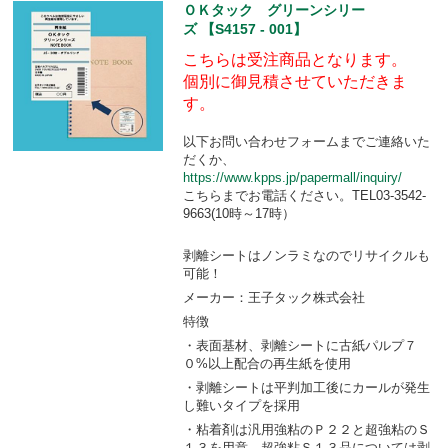
ＯＫタック グリーンシリー
ズ 【S4157 - 001】
こちらは受注商品となります。
個別に御見積させていただきま
す。
以下お問い合わせフォームまでご連絡いた
だくか、
https://www.kpps.jp/papermall/inquiry/
こちらまでお電話ください。TEL03-3542-
9663(10時～17時）
剥離シートはノンラミなのでリサイクルも
可能！
メーカー：王子タック株式会社
特徴
・表面基材、剥離シートに古紙パルプ７
０%以上配合の再生紙を使用
・剥離シートは平判加工後にカールが発生
し難いタイプを採用
・粘着剤は汎用強粘のＰ２２と超強粘のＳ
１３を用意、超強粘Ｓ１３品については剥