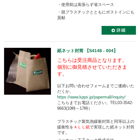
・使用前は嵩張らず省スペース
・脱プラスチックとともにポストインにも
貢献
紙ネット封筒 【S4148 - 004】
こちらは受注商品となります。
個別に御見積させていただきま
す。
以下お問い合わせフォームまでご連絡いた
だくか、
https://www.kpps.jp/papermall/inquiry/
こちらまでお電話ください。TEL03-3542-
9663(10時～17時）
プラスチック製気泡緩衝封筒と同等以上の
緩衝性を
ＡＬＬ紙
で実現した紙ネット封筒
です。