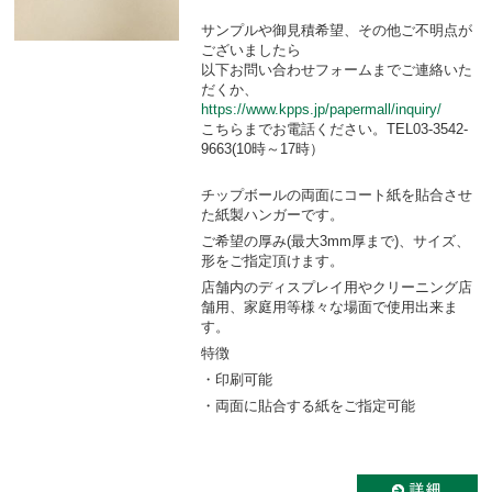
サンプルや御見積希望、その他ご不明点が
ございましたら
以下お問い合わせフォームまでご連絡いた
だくか、
https://www.kpps.jp/papermall/inquiry/
こちらまでお電話ください。TEL03-3542-
9663(10時～17時）
チップボールの両面にコート紙を貼合させ
た紙製ハンガーです。
ご希望の厚み(最大3mm厚まで)、サイズ、
形をご指定頂けます。
店舗内のディスプレイ用やクリーニング店
舗用、家庭用等様々な場面で使用出来ま
す。
特徴
・印刷可能
・両面に貼合する紙をご指定可能