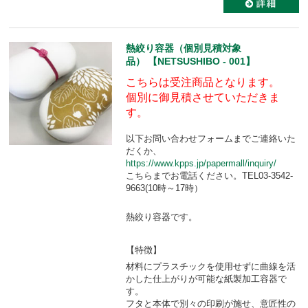
熱絞り容器（個別見積対象
品） 【NETSUSHIBO - 001】
こちらは受注商品となります。
個別に御見積させていただきま
す。
以下お問い合わせフォームまでご連絡いた
だくか、
https://www.kpps.jp/papermall/inquiry/
こちらまでお電話ください。TEL03-3542-
9663(10時～17時）
熱絞り容器です。
【特徴】
材料にプラスチックを使用せずに曲線を活
かした仕上がりが可能な紙製加工容器で
す。
フタと本体で別々の印刷が施せ、意匠性の