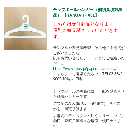
チップボールハンガー（個別見積対象
品） 【HANGAR - 001】
こちらは受注商品となります。
個別に御見積させていただきま
す。
サンプルや御見積希望、その他ご不明点が
ございましたら
以下お問い合わせフォームまでご連絡いた
だくか、
https://www.kpps.jp/papermall/inquiry/
こちらまでお電話ください。TEL03-3542-
9663(10時～17時）
チップボールの両面にコート紙を貼合させ
た紙製ハンガーです。
ご希望の厚み(最大3mm厚まで)、サイズ、
形をご指定頂けます。
店舗内のディスプレイ用やクリーニング店
舗用、家庭用等様々な場面で使用出来ま
す。