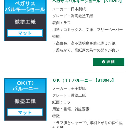
ペガサスバルキーショール 【ST0202】
メーカー：日本製紙
グレード：嵩高微塗工紙
表面：ラフ
用途：コミックス、文庫、フリーペーパー
特徴
・高白色、高不透明度を兼ね備えた紙
・柔らかく、高紙厚の為本の開きが良い
ＯＫ（Ｔ）バルーニー 【ST0045】
メーカー：王子製紙
グレード：微塗工紙
紙面：ラフ
用途：書籍、雑誌要素
特徴
・ラフ肌とシャープな印刷上がりの個性溢
れる紙