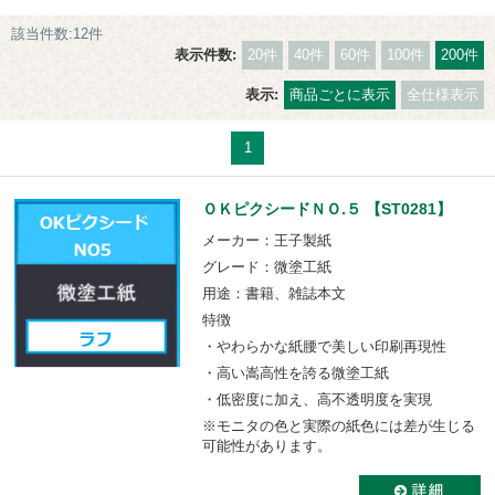
該当件数:12件
表示件数:
20件
40件
60件
100件
200件
表示:
商品ごとに表示
全仕様表示
1
ＯＫピクシードＮＯ.５ 【ST0281】
メーカー：王子製紙
グレード：微塗工紙
用途：書籍、雑誌本文
特徴
・やわらかな紙腰で美しい印刷再現性
・高い嵩高性を誇る微塗工紙
・低密度に加え、高不透明度を実現
※モニタの色と実際の紙色には差が生じる
可能性があります。