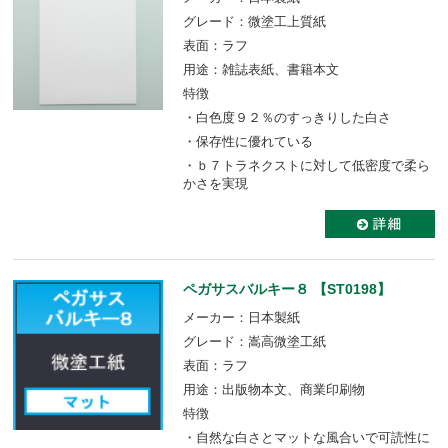
グレード：微塗工上質紙
表面：ラフ
用途：雑誌表紙、書籍本文
特徴
・白色度９２％のすっきりした白さ
・保存性に優れている
・ｂ７トラネクストに対して低密度で柔ら
かさを実現
ペガサスバルキー８ 【ST0198】
メーカー：日本製紙
グレード：嵩高微塗工紙
表面：ラフ
用途：出版物本文、商業印刷物
特徴
・自然な白さとマットな風合いで可読性に