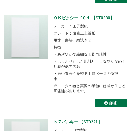
ＯＫピクシード０１ 【ST0280】
メーカー：王子製紙
グレード：微塗工上質紙
用途：書籍、雑誌本文
特徴
・あざやかで繊細な印刷再現性
・しっとりとした肌触り、しなやかなめく
り感が魅力の紙
・高い嵩高性を誇る上質ベースの微塗工
紙。
※モニタの色と実際の紙色には差が生じる
可能性があります。
ｂ７バルキー 【ST0221】
メーカー：日本製紙