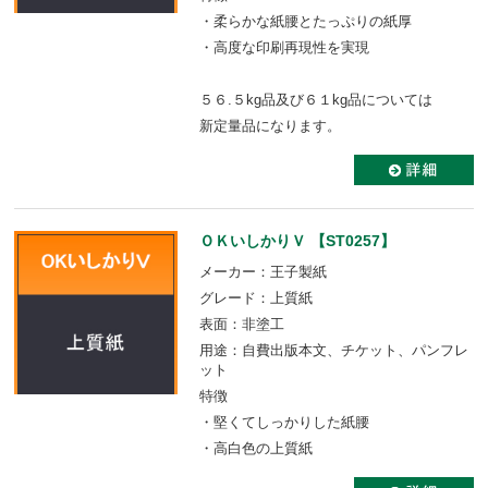
・柔らかな紙腰とたっぷりの紙厚
・高度な印刷再現性を実現
５６.５kg品及び６１kg品については
新定量品になります。
ＯＫいしかりＶ 【ST0257】
メーカー：王子製紙
グレード：上質紙
表面：非塗工
用途：自費出版本文、チケット、パンフレ
ット
特徴
・堅くてしっかりした紙腰
・高白色の上質紙