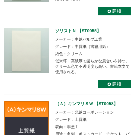
ソリストＮ 【ST0055】
メーカー：中越パルプ工業
グレード：中質紙（書籍用紙）
紙色：クリーム
低米坪・高紙厚で柔らかな風合いを持つ。
クリーム色で不透明度も高い。書籍本文で
使用される。
（Ａ）キンマリＳＷ 【ST0058】
メーカー：北越コーポレーション
グレード：上質紙
表面：非塗工
用途：名刺、ポストカード、チケット、パ