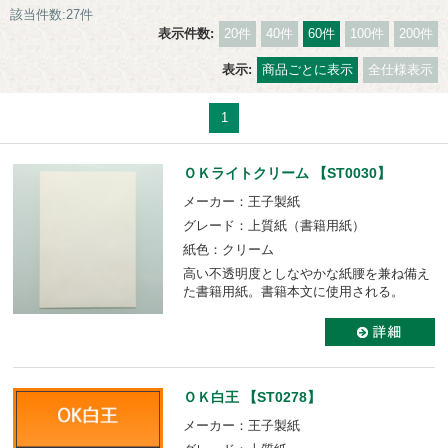
該当件数:27件
表示件数:
20件
40件
60件
100件
200件
表示:
商品ごとに表示
全仕様表示
1
ＯＫライトクリーム 【ST0030】
メーカー：王子製紙
グレード：上質紙（書籍用紙）
紙色：クリーム
高い不透明度としなやかな紙腰を兼ね備え
た書籍用紙。書籍本文に使用される。
ＯＫ白王 【ST0278】
メーカー：王子製紙