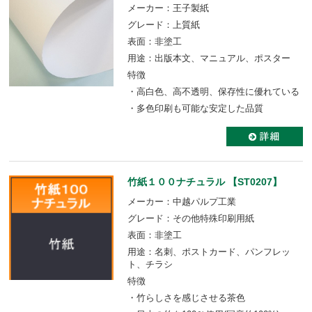
メーカー：王子製紙
グレード：上質紙
表面：非塗工
用途：出版本文、マニュアル、ポスター
特徴
・高白色、高不透明、保存性に優れている
・多色印刷も可能な安定した品質
竹紙１００ナチュラル 【ST0207】
メーカー：中越パルプ工業
グレード：その他特殊印刷用紙
表面：非塗工
用途：名刺、ポストカード、パンフレッ
ト、チラシ
特徴
・竹らしさを感じさせる茶色