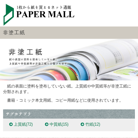
非塗工紙
紙の表面に塗料を塗布していない紙。上質紙や中質紙等が非塗工紙に
分類されます。
書籍・コミック本文用紙、
コピー用紙などに使用されています。
上質紙
(72)
中質紙
(15)
竹紙
(12)