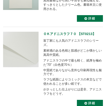
嵩高書籍ながら高い平滑をも兼ね備える。
すっきりとしたクリーム色。書籍本文に使
用される。
ＯＫアドニスラフ７０ 【ST0213】
装丁家にも人気のアドニスラフのシリー
ズ。
素材感のある色相と肌感がどこか懐かしい
嵩高中質紙。
アドニスラフの中で最も軽く、紙厚を極め
た“70”（白色度70％）
中質紙でありながら意外な印刷再現性も魅
力です。
ラフな紙面によりコミックスの本文などで
使われることが多い紙です。
がさっとした仕上がりには是非、アドニス
ラフをどうぞ。