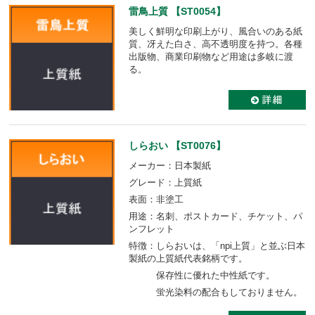
雷鳥上質 【ST0054】
美しく鮮明な印刷上がり、風合いのある紙
質、冴えた白さ、高不透明度を持つ。各種
出版物、商業印刷物など用途は多岐に渡
る。
しらおい 【ST0076】
メーカー：日本製紙
グレード：上質紙
表面：非塗工
用途：名刺、ポストカード、チケット、パ
ンフレット
特徴：しらおいは、「npi上質」と並ぶ日本
製紙の上質紙代表銘柄です。
保存性に優れた中性紙です。
蛍光染料の配合もしておりません。