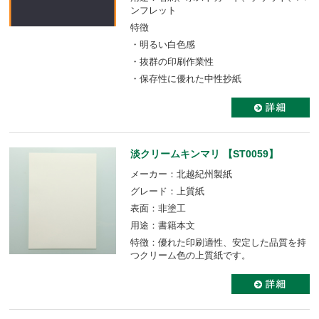
ンフレット
特徴
・明るい白色感
・抜群の印刷作業性
・保存性に優れた中性抄紙
淡クリームキンマリ 【ST0059】
メーカー：北越紀州製紙
グレード：上質紙
表面：非塗工
用途：書籍本文
特徴：優れた印刷適性、安定した品質を持
つクリーム色の上質紙です。