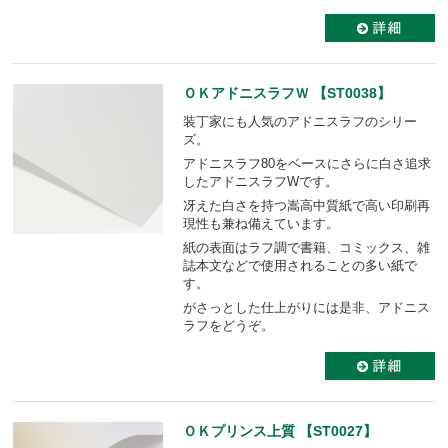
ＯＫアドニスラフＷ 【ST0038】
装丁家にも人気のアドニスラフのシリー
ズ。
アドニスラフ80をベースにさらに白さ追求
したアドニスラフWです。
冴えた白さを持つ嵩高中質紙で高い印刷再
現性も兼ね備えています。
紙の表面はラフ調で書籍、コミックス、雑
誌本文などで使用されることの多い紙で
す。
がさっとした仕上がりには是非、アドニス
ラフをどうぞ。
ＯＫプリンス上質 【ST0027】