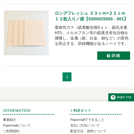
ロングフレッシュ ３３ｃｍ×２２ｃｍ
１２枚入り／袋【SS00025000 - 001】
腐食性ガス（硫黄酸化物Sｏｘ、硫化水素
H2S、メルカプタン等の硫黄含有化合物を
捕獲し、金属（銀、白金、銅など）の変色
を防止する、防錆機能があるシートです。
1
事業紹介
Papermallでできること
Papermallについて
支払い方法について
ご利用規約
配送方法・送料について