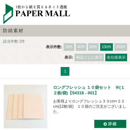
防錆素材
該当件数:2件
表示件数:
20件
40件
60件
100件
200件
表示:
商品ごとに表示
全仕様表示
1
ロングフレッシュ １０袋セット ※(１
２枚/袋)【S4318 - 001】
お客様よりロングフレッシュ３３cm×２２
cm(12枚/袋) １０袋のご注文がございまし
た。