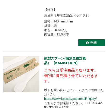
【特徴】
原材料は無塩素漂白パルプです。
規格：140mm×8mm
材質：紙
梱包：200本入り
内容量：12,000本
紙製スプーン(個別見積対象
品） 【KAMISPOON】
こちらは受注商品となります。
個別に御見積させていただきま
す。
以下お問い合わせフォームまでご連絡いた
だくか、
https://www.kpps.jp/papermall/inquiry/
こちらまでお電話ください。TEL03-3542-
9663(10時～17時）