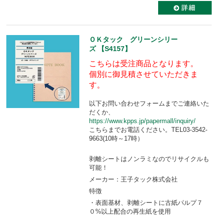
ＯＫタック グリーンシリー
ズ 【S4157】
こちらは受注商品となります。
個別に御見積させていただきま
す。
以下お問い合わせフォームまでご連絡いた
だくか、
https://www.kpps.jp/papermall/inquiry/
こちらまでお電話ください。TEL03-3542-
9663(10時～17時）
剥離シートはノンラミなのでリサイクルも
可能！
メーカー：王子タック株式会社
特徴
・表面基材、剥離シートに古紙パルプ７
０%以上配合の再生紙を使用