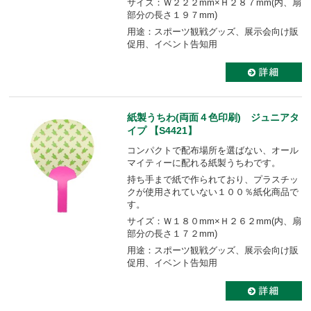
サイズ：Ｗ２２２mm×Ｈ２８７mm(内、扇
部分の長さ１９７mm)
用途：スポーツ観戦グッズ、展示会向け販
促用、イベント告知用
紙製うちわ(両面４色印刷) ジュニアタ
イプ 【S4421】
コンパクトで配布場所を選ばない、オール
マイティーに配れる紙製うちわです。
持ち手まで紙で作られており、プラスチッ
クが使用されていない１００％紙化商品で
す。
サイズ：Ｗ１８０mm×Ｈ２６２mm(内、扇
部分の長さ１７２mm)
用途：スポーツ観戦グッズ、展示会向け販
促用、イベント告知用