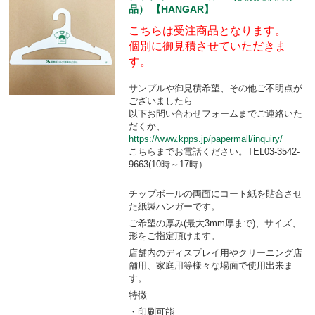
品） 【HANGAR】
こちらは受注商品となります。
個別に御見積させていただきま
す。
サンプルや御見積希望、その他ご不明点が
ございましたら
以下お問い合わせフォームまでご連絡いた
だくか、
https://www.kpps.jp/papermall/inquiry/
こちらまでお電話ください。TEL03-3542-
9663(10時～17時）
チップボールの両面にコート紙を貼合させ
た紙製ハンガーです。
ご希望の厚み(最大3mm厚まで)、サイズ、
形をご指定頂けます。
店舗内のディスプレイ用やクリーニング店
舗用、家庭用等様々な場面で使用出来ま
す。
特徴
・印刷可能