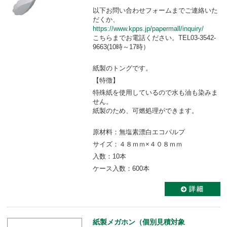
以下お問い合わせフォームまでご連絡いた
だくか、
https://www.kpps.jp/papermall/inquiry/
こちらまでお電話ください。TEL03-3542-
9663(10時～17時）
紙製のトングです。
【特徴】
特殊紙を使用しているので水も油も染みま
せん。
紙製のため、可燃処理ができます。
原材料：無塩素漂白エコパルプ
サイズ：４８ｍｍ×４０８ｍｍ
入数：10本
ケース入数：600本
紙製メガホン（個別見積対象