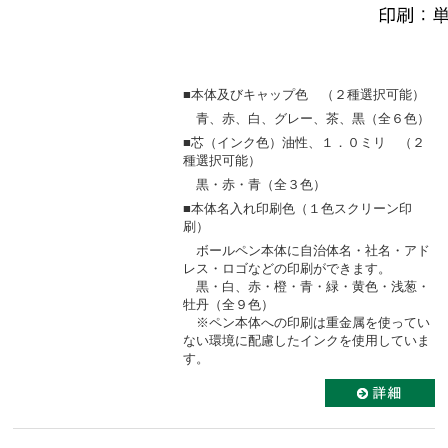
■本体及びキャップ色 （２種選択可能）
青、赤、白、グレー、茶、黒（全６色）
■芯（インク色）油性、１．０ミリ （２
種選択可能）
黒・赤・青（全３色）
■本体名入れ印刷色（１色スクリーン印
刷）
ボールペン本体に自治体名・社名・アド
レス・ロゴなどの印刷ができます。
黒・白、赤・橙・青・緑・黄色・浅葱・
牡丹（全９色）
※ペン本体への印刷は重金属を使ってい
ない環境に配慮したインクを使用していま
す。