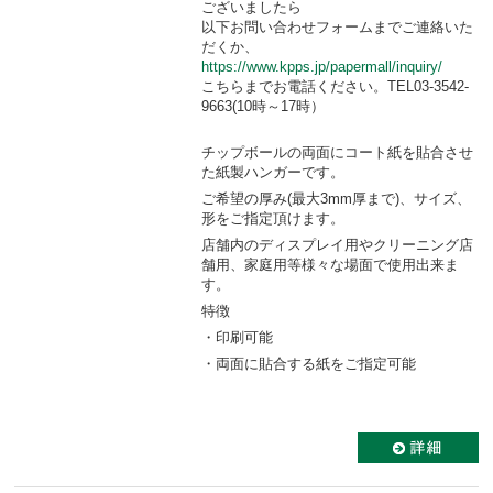
ございましたら
以下お問い合わせフォームまでご連絡いた
だくか、
https://www.kpps.jp/papermall/inquiry/
こちらまでお電話ください。TEL03-3542-
9663(10時～17時）
チップボールの両面にコート紙を貼合させ
た紙製ハンガーです。
ご希望の厚み(最大3mm厚まで)、サイズ、
形をご指定頂けます。
店舗内のディスプレイ用やクリーニング店
舗用、家庭用等様々な場面で使用出来ま
す。
特徴
・印刷可能
・両面に貼合する紙をご指定可能