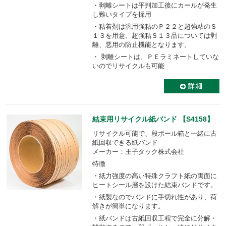
・剥離シートは平判加工後にカールが発生
し難いタイプを採用
・粘着剤は汎用強粘のＰ２２と超強粘のＳ
１３を用意、超強粘Ｓ１３品については剥
離、悪用の防止機能となります。
・ 剥離シートは、ＰＥラミネートしていな
いのでリサイクルも可能
結束用リサイクル紙バンド 【S4158】
リサイクル可能で、段ボール箱と一緒に古
紙回収できる紙バンド
メーカー：王子タック株式会社
特徴
・紙力強度の高い特殊クラフト紙の両面に
ヒートシール層を設けた結束バンドです。
・紙製なのでバンドに手切れ性があり、荷
解きが簡単になります。
・紙バンドは古紙回収工程で完全に分解・