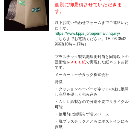
個別に御見積させていただきま
す。
以下お問い合わせフォームまでご連絡いた
だくか、
https://www.kpps.jp/papermall/inquiry/
こちらまでお電話ください。TEL03-3542-
9663(10時～17時）
プラスチック製気泡緩衝封筒と同等以上の
緩衝性を
ＡＬＬ紙
で実現した紙ネット封筒
です。
メーカー：王子タック株式会社
特徴
・クッションペーパーがネットの様に展開
し商品を優しく包み込み
・ＡＬＬ紙製なので分別不要でリサイクル
可能
・使用前は嵩張らず省スペース
・脱プラスチックとともにポストインにも
貢献