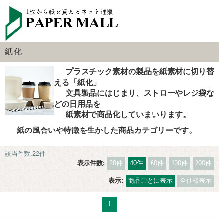
紙化
プラスチック素材の製品を紙素材に切り替
える「紙化」
文具製品にはじまり、ストローやレジ袋な
どの日用品を
紙素材で商品化していまいります。
紙の風合いや特徴を生かした商品カテゴリーです。
該当件数:22件
表示件数:
20件
40件
60件
100件
200件
表示:
商品ごとに表示
全仕様表示
1