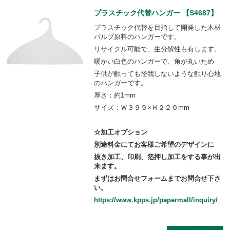
プラスチック代替ハンガー 【S4687】
プラスチック代替を目指して開発した木材
パルプ原料のハンガーです。
リサイクル可能で、生分解性も有します。
暖かい白色のハンガーで、角が丸いため
子供が触っても怪我しないような触り心地
のハンガーです。
厚さ：約1mm
サイズ：Ｗ３９９×Ｈ２２０mm
☆加工オプション
別途料金にてお客様ご希望のデザインに
抜き加工、印刷、箔押し加工をする事が出
来ます。
まずはお問合せフォームまでお問合せ下さ
い。
https://www.kpps.jp/papermall/inquiry/