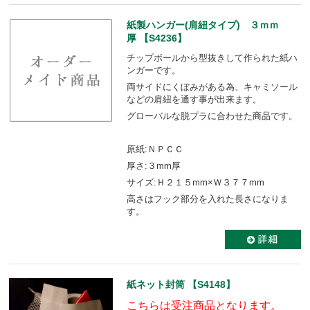
紙製ハンガー(肩紐タイプ) ３ｍｍ
厚 【S4236】
チップボールから型抜きして作られた紙ハ
ンガーです。
両サイドにくぼみがある為、キャミソール
などの肩紐を通す事が出来ます。
グローバルな脱プラに合わせた商品です。
原紙:ＮＰＣＣ
厚さ:３mm厚
サイズ:Ｈ２１５mm×Ｗ３７７mm
高さはフック部分を入れた長さになりま
す。
紙ネット封筒 【S4148】
こちらは受注商品となります。