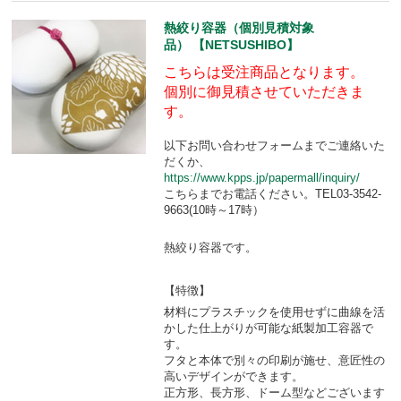
熱絞り容器（個別見積対象
品） 【NETSUSHIBO】
こちらは受注商品となります。
個別に御見積させていただきま
す。
以下お問い合わせフォームまでご連絡いた
だくか、
https://www.kpps.jp/papermall/inquiry/
こちらまでお電話ください。TEL03-3542-
9663(10時～17時）
熱絞り容器です。
【特徴】
材料にプラスチックを使用せずに曲線を活
かした仕上がりが可能な紙製加工容器で
す。
フタと本体で別々の印刷が施せ、意匠性の
高いデザインができます。
正方形、長方形、ドーム型などございます