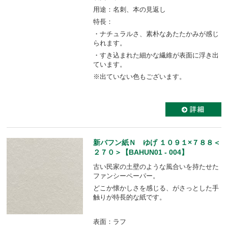
用途：名刺、本の見返し
特長：
・ナチュラルさ、素朴なあたたかみが感じ
られます。
・すき込まれた細かな繊維が表面に浮き出
ています。
※出ていない色もございます。
新バフン紙Ｎ ゆげ １０９１×７８８＜
２７０＞【BAHUN01 - 004】
古い民家の土壁のような風合いを持たせた
ファンシーペーパー。
どこか懐かしさを感じる、がさっとした手
触りが特長的な紙です。
表面：ラフ