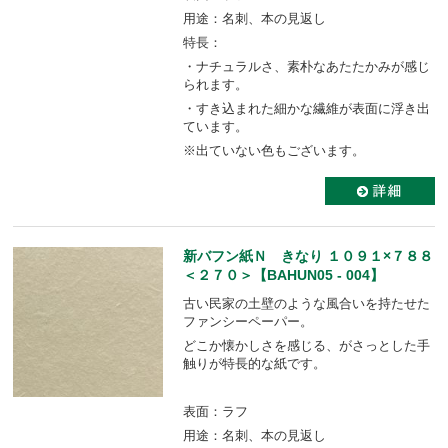
用途：名刺、本の見返し
特長：
・ナチュラルさ、素朴なあたたかみが感じ
られます。
・すき込まれた細かな繊維が表面に浮き出
ています。
※出ていない色もございます。
新バフン紙Ｎ きなり １０９１×７８８
＜２７０＞【BAHUN05 - 004】
古い民家の土壁のような風合いを持たせた
ファンシーペーパー。
どこか懐かしさを感じる、がさっとした手
触りが特長的な紙です。
表面：ラフ
用途：名刺、本の見返し