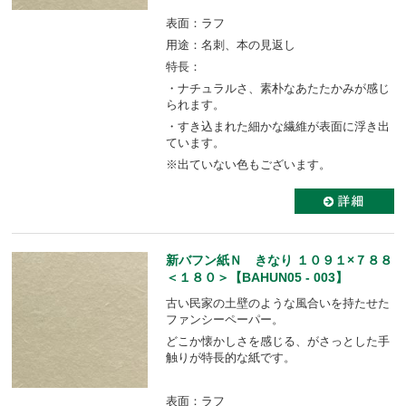
表面：ラフ
用途：名刺、本の見返し
特長：
・ナチュラルさ、素朴なあたたかみが感じ
られます。
・すき込まれた細かな繊維が表面に浮き出
ています。
※出ていない色もございます。
新バフン紙Ｎ きなり １０９１×７８８
＜１８０＞【BAHUN05 - 003】
古い民家の土壁のような風合いを持たせた
ファンシーペーパー。
どこか懐かしさを感じる、がさっとした手
触りが特長的な紙です。
表面：ラフ