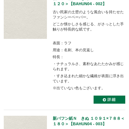
１２０＞【BAHUN04 - 002】
古い民家の土壁のような風合いを持たせた
ファンシーペーパー。
どこか懐かしさを感じる、がさっとした手
触りが特長的な紙です。
表面：ラフ
用途：名刺、本の見返し
特長：
・ナチュラルさ、素朴なあたたかみが感じ
られます。
・すき込まれた細かな繊維が表面に浮き出
ています。
※出ていない色もございます。
新バフン紙Ｎ きぬ １０９１×７８８＜
１８０＞【BAHUN04 - 003】