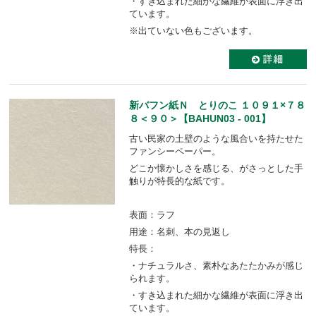
・すき込まれた細かな繊維が表面に浮き出
ています。
※出ていない色もございます。
新バフン紙Ｎ とりのこ １０９１×７８
８＜９０＞【BAHUN03 - 001】
古い民家の土壁のような風合いを持たせた
ファンシーペーパー。
どこか懐かしさを感じる、がさっとした手
触りが特長的な紙です。
表面：ラフ
用途：名刺、本の見返し
特長：
・ナチュラルさ、素朴なあたたかみが感じ
られます。
・すき込まれた細かな繊維が表面に浮き出
ています。