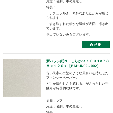
用途：名刺、本の見返し
特長：
・ナチュラルさ、素朴なあたたかみが感じ
られます。
・すき込まれた細かな繊維が表面に浮き出
ています。
※出ていない色もございます。
新バフン紙Ｎ しらかべ １０９１×７８
８＜１２０＞【BAHUN02 - 002】
古い民家の土壁のような風合いを持たせた
ファンシーペーパー。
どこか懐かしさを感じる、がさっとした手
触りが特長的な紙です。
表面：ラフ
用途：名刺、本の見返し
特長：