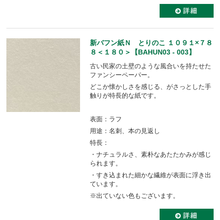
新バフン紙Ｎ とりのこ １０９１×７８
８＜１８０＞【BAHUN03 - 003】
古い民家の土壁のような風合いを持たせた
ファンシーペーパー。
どこか懐かしさを感じる、がさっとした手
触りが特長的な紙です。
表面：ラフ
用途：名刺、本の見返し
特長：
・ナチュラルさ、素朴なあたたかみが感じ
られます。
・すき込まれた細かな繊維が表面に浮き出
ています。
※出ていない色もございます。