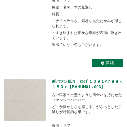
表面：ラフ
用途：名刺、本の見返し
特長：
・ナチュラルさ、素朴なあたたかみが感じ
られます。
・すき込まれた細かな繊維が表面に浮き出
ています。
※出ていない色もございます。
新バフン紙Ｎ ゆげ １０９１×７８８＜
１８０＞【BAHUN01 - 003】
古い民家の土壁のような風合いを持たせた
ファンシーペーパー。
どこか懐かしさを感じる、がさっとした手
触りが特長的な紙です。
表面：ラフ