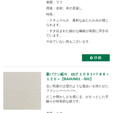
表面：ラフ
用途：名刺、本の見返し
特長：
・ナチュラルさ、素朴なあたたかみが感じ
られます。
・すき込まれた細かな繊維が表面に浮き出
ています。
※出ていない色もございます。
新バフン紙Ｎ ゆげ １０９１×７８８＜
１２０＞【BAHUN01 - 002】
古い民家の土壁のような風合いを持たせた
ファンシーペーパー。
どこか懐かしさを感じる、がさっとした手
触りが特長的な紙です。