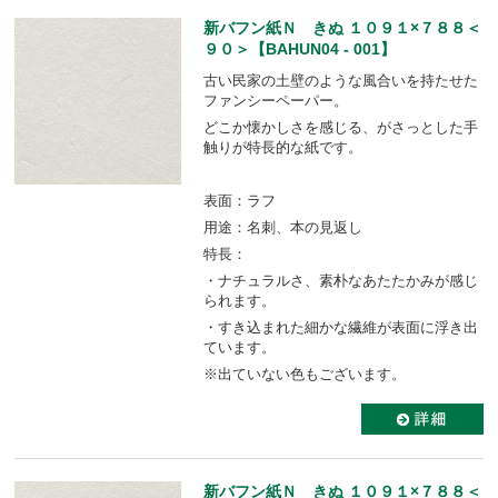
新バフン紙Ｎ きぬ １０９１×７８８＜
９０＞【BAHUN04 - 001】
古い民家の土壁のような風合いを持たせた
ファンシーペーパー。
どこか懐かしさを感じる、がさっとした手
触りが特長的な紙です。
表面：ラフ
用途：名刺、本の見返し
特長：
・ナチュラルさ、素朴なあたたかみが感じ
られます。
・すき込まれた細かな繊維が表面に浮き出
ています。
※出ていない色もございます。
新バフン紙Ｎ きぬ １０９１×７８８＜