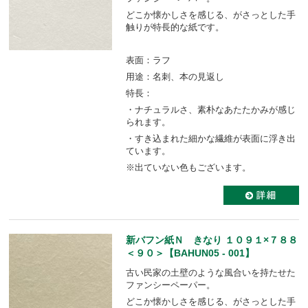
どこか懐かしさを感じる、がさっとした手
触りが特長的な紙です。
表面：ラフ
用途：名刺、本の見返し
特長：
・ナチュラルさ、素朴なあたたかみが感じ
られます。
・すき込まれた細かな繊維が表面に浮き出
ています。
※出ていない色もございます。
新バフン紙Ｎ きなり １０９１×７８８
＜９０＞【BAHUN05 - 001】
古い民家の土壁のような風合いを持たせた
ファンシーペーパー。
どこか懐かしさを感じる、がさっとした手