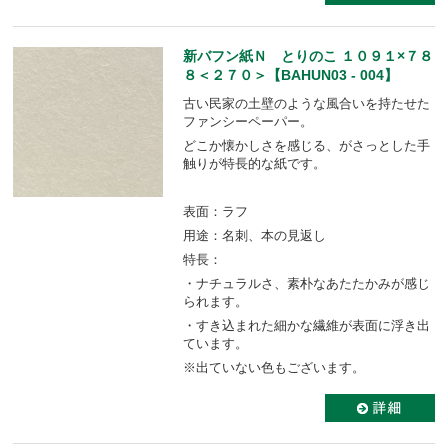
新バフン紙Ｎ とりのこ １０９１×７８
８＜２７０＞【BAHUN03 - 004】
古い民家の土壁のような風合いを持たせた
ファンシーペーパー。
どこか懐かしさを感じる、がさっとした手
触りが特長的な紙です。
表面：ラフ
用途：名刺、本の見返し
特長：
・ナチュラルさ、素朴なあたたかみが感じ
られます。
・すき込まれた細かな繊維が表面に浮き出
ています。
※出ていない色もございます。