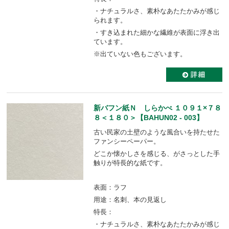
・ナチュラルさ、素朴なあたたかみが感じ
られます。
・すき込まれた細かな繊維が表面に浮き出
ています。
※出ていない色もございます。
新バフン紙Ｎ しらかべ １０９１×７８
８＜１８０＞【BAHUN02 - 003】
古い民家の土壁のような風合いを持たせた
ファンシーペーパー。
どこか懐かしさを感じる、がさっとした手
触りが特長的な紙です。
表面：ラフ
用途：名刺、本の見返し
特長：
・ナチュラルさ、素朴なあたたかみが感じ