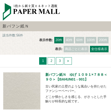
新バフン紙Ｎ
該当件数:56件
表示件数:
20件
40件
60件
100件
200件
表示:
商品ごとに表示
全仕様表示
1
2
3
新バフン紙Ｎ ゆげ １０９１×７８８＜
９０＞【BAHUN01 - 001】
古い民家の土壁のような風合いを持たせた
ファンシーペーパー。
どこか懐かしさを感じる、がさっとした手
触りが特長的な紙です。