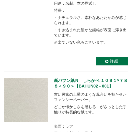
用途：名刺、本の見返し
特長：
・ナチュラルさ、素朴なあたたかみが感じ
られます。
・すき込まれた細かな繊維が表面に浮き出
ています。
※出ていない色もございます。
新バフン紙Ｎ しらかべ １０９１×７８
８＜９０＞【BAHUN02 - 001】
古い民家の土壁のような風合いを持たせた
ファンシーペーパー。
どこか懐かしさを感じる、がさっとした手
触りが特長的な紙です。
表面：ラフ