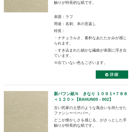
触りが特長的な紙です。
表面：ラフ
用途：名刺、本の見返し
特長：
・ナチュラルさ、素朴なあたたかみが感じ
られます。
・すき込まれた細かな繊維が表面に浮き出
ています。
※出ていない色もございます。
新バフン紙Ｎ きなり １０９１×７８８
＜１２０＞【BAHUN05 - 002】
古い民家の土壁のような風合いを持たせた
ファンシーペーパー。
どこか懐かしさを感じる、がさっとした手
触りが特長的な紙です。