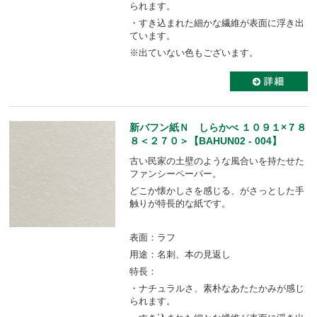
られます。
・すき込まれた細かな繊維が表面に浮き出
ています。
※出ていない色もございます。
新バフン紙Ｎ しらかべ １０９１×７８
８＜２７０＞【BAHUN02 - 004】
古い民家の土壁のような風合いを持たせた
ファンシーペーパー。
どこか懐かしさを感じる、がさっとした手
触りが特長的な紙です。
表面：ラフ
用途：名刺、本の見返し
特長：
・ナチュラルさ、素朴なあたたかみが感じ
られます。