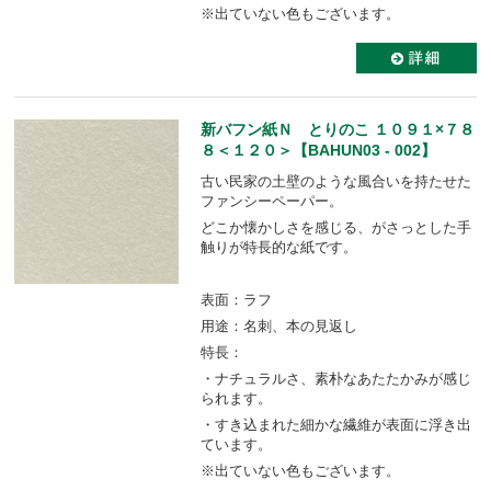
※出ていない色もございます。
新バフン紙Ｎ とりのこ １０９１×７８
８＜１２０＞【BAHUN03 - 002】
古い民家の土壁のような風合いを持たせた
ファンシーペーパー。
どこか懐かしさを感じる、がさっとした手
触りが特長的な紙です。
表面：ラフ
用途：名刺、本の見返し
特長：
・ナチュラルさ、素朴なあたたかみが感じ
られます。
・すき込まれた細かな繊維が表面に浮き出
ています。
※出ていない色もございます。