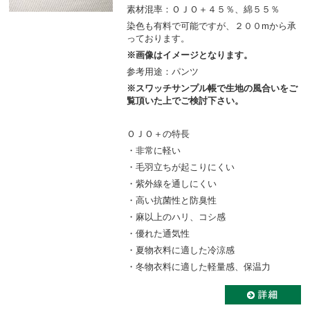
素材混率：ＯＪＯ＋４５％、綿５５％
染色も有料で可能ですが、２００mから承
っております。
※画像はイメージとなります。
参考用途：パンツ
※スワッチサンプル帳で生地の風合いをご
覧頂いた上でご検討下さい。
ＯＪＯ＋の特長
・非常に軽い
・毛羽立ちが起こりにくい
・紫外線を通しにくい
・高い抗菌性と防臭性
・麻以上のハリ、コシ感
・優れた通気性
・夏物衣料に適した冷涼感
・冬物衣料に適した軽量感、保温力