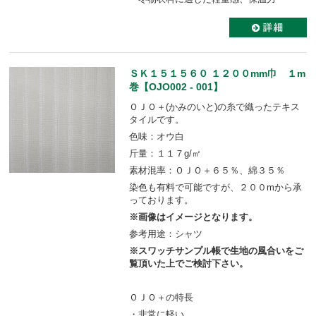
ＳＫ１５１５６０ １２００mm巾 １m
巻【OJO002 - 001】
ＯＪＯ＋(かみのいと)の糸で織ったテキス
タイルです。
色味：オウ白
斤量：１１７g/㎡
素材混率：ＯＪＯ＋６５％、綿３５％
染色も有料で可能ですが、２００mから承
っております。
※画像はイメージとなります。
参考用途：シャツ
※スワッチサンプル帳で生地の風合いをご
覧頂いた上でご検討下さい。
ＯＪＯ＋の特長
・非常に軽い