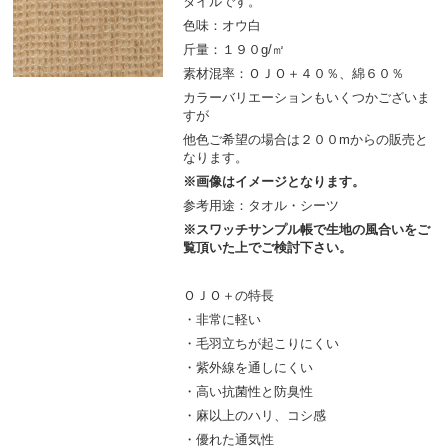
タイルです。
色味：オウ白
斤量：１９０g/㎡
素材混率：ＯＪＯ＋４０％、綿６０％
カラーバリエーションもいくつかございま
すが
他色ご希望の場合は２００mからの販売と
なります。
※画像はイメージとなります。
参考用途：タオル・シーツ
※スワッチサンプル帳で生地の風合いをご
覧頂いた上でご検討下さい。
ＯＪＯ＋の特長
・非常に軽い
・毛羽立ちが起こりにくい
・紫外線を通しにくい
・高い抗菌性と防臭性
・麻以上のハリ、コシ感
・優れた通気性