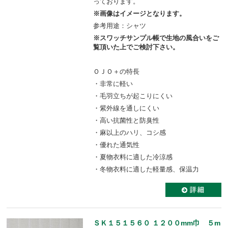
っております。
※画像はイメージとなります。
参考用途：シャツ
※スワッチサンプル帳で生地の風合いをご
覧頂いた上でご検討下さい。
ＯＪＯ＋の特長
・非常に軽い
・毛羽立ちが起こりにくい
・紫外線を通しにくい
・高い抗菌性と防臭性
・麻以上のハリ、コシ感
・優れた通気性
・夏物衣料に適した冷涼感
・冬物衣料に適した軽量感、保温力
ＳＫ１５１５６０ １２００mm巾 ５m