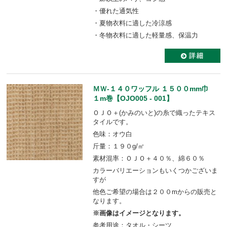
・優れた通気性
・夏物衣料に適した冷涼感
・冬物衣料に適した軽量感、保温力
ＭＷ-１４０ワッフル １５００mm巾
１m巻【OJO005 - 001】
ＯＪＯ＋(かみのいと)の糸で織ったテキス
タイルです。
色味：オウ白
斤量：１９０g/㎡
素材混率：ＯＪＯ＋４０％、綿６０％
カラーバリエーションもいくつかございま
すが
他色ご希望の場合は２００mからの販売と
なります。
※画像はイメージとなります。
参考用途：タオル・シーツ