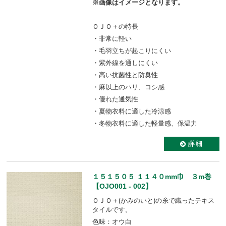
※画像はイメージとなります。
ＯＪＯ＋の特長
・非常に軽い
・毛羽立ちが起こりにくい
・紫外線を通しにくい
・高い抗菌性と防臭性
・麻以上のハリ、コシ感
・優れた通気性
・夏物衣料に適した冷涼感
・冬物衣料に適した軽量感、保温力
１５１５０５ １１４０mm巾 ３m巻
【OJO001 - 002】
ＯＪＯ＋(かみのいと)の糸で織ったテキス
タイルです。
色味：オウ白