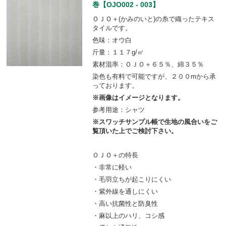
巻【OJO002 - 003】
ＯＪＯ＋(かみのいと)の糸で織ったテキス
タイルです。
色味：オウ白
斤量：１１７g/㎡
素材混率：ＯＪＯ＋６５％、綿３５％
染色も有料で可能ですが、２００mから承
っております。
※画像はイメージとなります。
参考用途：シャツ
※スワッチサンプル帳で生地の風合いをご
覧頂いた上でご検討下さい。
ＯＪＯ＋の特長
・非常に軽い
・毛羽立ちが起こりにくい
・紫外線を通しにくい
・高い抗菌性と防臭性
・麻以上のハリ、コシ感