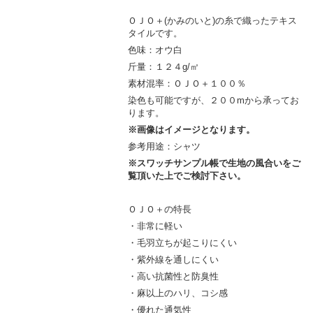
ＯＪＯ＋(かみのいと)の糸で織ったテキス
タイルです。
色味：オウ白
斤量：１２４g/㎡
素材混率：ＯＪＯ＋１００％
染色も可能ですが、２００mから承ってお
ります。
※画像はイメージとなります。
参考用途：シャツ
※スワッチサンプル帳で生地の風合いをご
覧頂いた上でご検討下さい。
ＯＪＯ＋の特長
・非常に軽い
・毛羽立ちが起こりにくい
・紫外線を通しにくい
・高い抗菌性と防臭性
・麻以上のハリ、コシ感
・優れた通気性