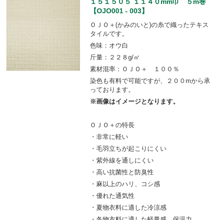
１５１５０５ １１４０mm巾 ５m巻
【OJO001 - 003】
ＯＪＯ＋(かみのいと)の糸で織ったテキス
タイルです。
色味：オウ白
斤量：２２８g/㎡
素材混率：ＯＪＯ＋ １００％
染色も有料で可能ですが、２００mから承
っております。
※画像はイメージとなります。
ＯＪＯ＋の特長
・非常に軽い
・毛羽立ちが起こりにくい
・紫外線を通しにくい
・高い抗菌性と防臭性
・麻以上のハリ、コシ感
・優れた通気性
・夏物衣料に適した冷涼感
・冬物衣料に適した軽量感、保温力