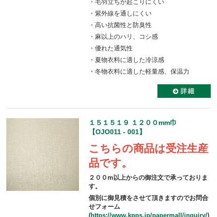
・毛羽立ちが起こりにくい
・紫外線を通しにくい
・高い抗菌性と防臭性
・麻以上のハリ、コシ感
・優れた通気性
・夏物衣料に適した冷涼感
・冬物衣料に適した軽量感、保温力
１５１５１９ １２００mm巾
【OJO011 - 001】
こちらの商品は受注生産
品です。
２００m以上からの御注文で承っておりま
す。
個別に御見積をさせて頂きますのでお問合
せフォーム
(
https://www.kpps.jp/papermall/inquiry/
)