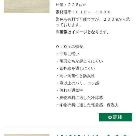
斤量：２２８g/㎡
素材混率：ＯＪＯ＋ １００％
染色も有料で可能ですが、２００mから承
っております。
※画像はイメージとなります。
ＯＪＯ＋の特長
・非常に軽い
・毛羽立ちが起こりにくい
・紫外線を通しにくい
・高い抗菌性と防臭性
・麻以上のハリ、コシ感
・優れた通気性
・夏物衣料に適した冷涼感
・冬物衣料に適した軽量感、保温力