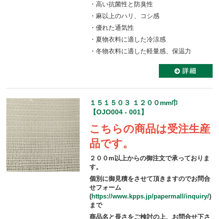
・高い抗菌性と防臭性
・麻以上のハリ、コシ感
・優れた通気性
・夏物衣料に適した冷涼感
・冬物衣料に適した軽量感、保温力
１５１５０３ １２００mm巾
【OJO004 - 001】
こちらの商品は受注生産
品です。
２００m以上からの御注文で承っておりま
す。
個別に御見積をさせて頂きますのでお問合
せフォーム
(
https://www.kpps.jp/papermall/inquiry/
)
まで
商品名と長さをご検討の上、お問合せ下さ