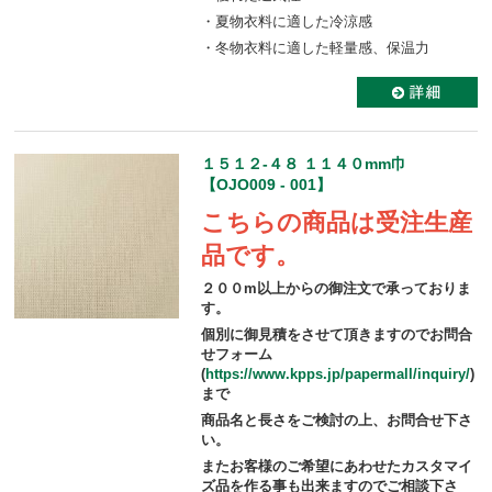
・夏物衣料に適した冷涼感
・冬物衣料に適した軽量感、保温力
１５１２-４８ １１４０mm巾
【OJO009 - 001】
こちらの商品は受注生産
品です。
２００m以上からの御注文で承っておりま
す。
個別に御見積をさせて頂きますのでお問合
せフォーム
(
https://www.kpps.jp/papermall/inquiry/
)
まで
商品名と長さをご検討の上、お問合せ下さ
い。
またお客様のご希望にあわせたカスタマイ
ズ品を作る事も出来ますのでご相談下さ