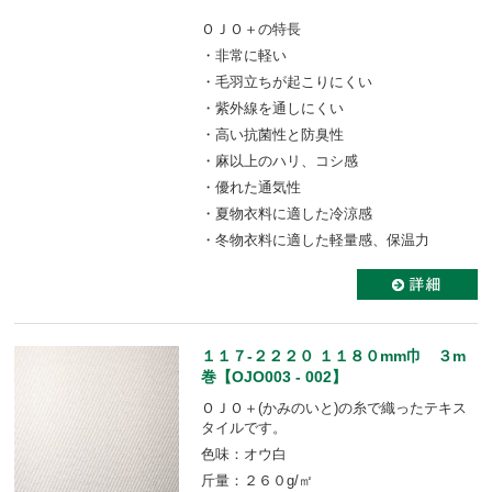
ＯＪＯ＋の特長
・非常に軽い
・毛羽立ちが起こりにくい
・紫外線を通しにくい
・高い抗菌性と防臭性
・麻以上のハリ、コシ感
・優れた通気性
・夏物衣料に適した冷涼感
・冬物衣料に適した軽量感、保温力
１１７-２２２０ １１８０mm巾 ３m
巻【OJO003 - 002】
ＯＪＯ＋(かみのいと)の糸で織ったテキス
タイルです。
色味：オウ白
斤量：２６０g/㎡