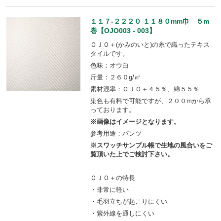
１１７-２２２０ １１８０mm巾 ５m
巻【OJO003 - 003】
ＯＪＯ＋(かみのいと)の糸で織ったテキス
タイルです。
色味：オウ白
斤量：２６０g/㎡
素材混率：ＯＪＯ＋４５％、綿５５％
染色も有料で可能ですが、２００mから承
っております。
※画像はイメージとなります。
参考用途：パンツ
※スワッチサンプル帳で生地の風合いをご
覧頂いた上でご検討下さい。
ＯＪＯ＋の特長
・非常に軽い
・毛羽立ちが起こりにくい
・紫外線を通しにくい