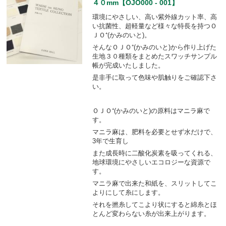
４０mm【OJO000 - 001】
環境にやさしい、高い紫外線カット率、高
い抗菌性、超軽量など様々な特長を持つＯ
ＪＯ⁺(かみのいと)。
そんなＯＪＯ⁺(かみのいと)から作り上げた
生地３０種類をまとめたスワッチサンプル
帳が完成いたしました。
是非手に取って色味や肌触りをご確認下さ
い。
ＯＪＯ⁺(かみのいと)の原料はマニラ麻で
す。
マニラ麻は、肥料を必要とせず水だけで、
3年で生育し
また成長時に二酸化炭素を吸ってくれる、
地球環境にやさしいエコロジーな資源で
す。
マニラ麻で出来た和紙を、スリットしてこ
よりにして糸にします。
それを撚糸してこより状にすると綿糸とほ
とんど変わらない糸が出来上がります。