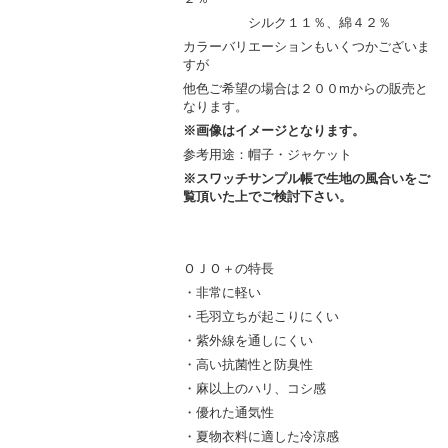
シルク１１％、綿４２％
カラーバリエーションもいくつかございま
すが
他色ご希望の場合は２００mからの販売と
なります。
※画像はイメージとなります。
参考用途：帽子・ジャケット
※スワッチサンプル帳で生地の風合いをご
覧頂いた上でご検討下さい。
ＯＪＯ＋の特長
・非常に軽い
・毛羽立ちが起こりにくい
・紫外線を通しにくい
・高い抗菌性と防臭性
・麻以上のハリ、コシ感
・優れた通気性
・夏物衣料に適した冷涼感