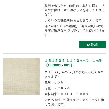
和紙で出来た布の特性は、非常に軽く、抗
菌性に優れ、紫外線から体を守ってくれる
など、
いろいろな機能を持ち合わせております。
特に和紙100％の織物は、毛羽が無いので
皮膚が敏感な方でも安心してお使い頂けま
す。
１５１５０５ １１４０mm巾 １m巻
【OJO001 - 001】
ＯＪＯ＋(かみのいと)の糸で織ったテキス
タイルです。
色味：オウ白
斤量：２２８g/㎡
素材混率：ＯＪＯ＋ １００％
染色も有料で可能ですが、２００mから承
っております。