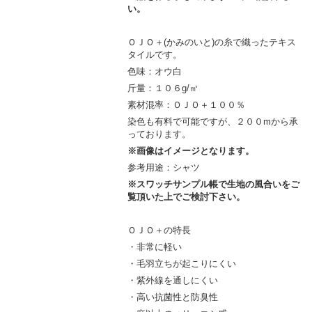
い。
ＯＪＯ＋(かみのいと)の糸で織ったテキス
タイルです。
色味：オウ白
斤量：１０６g/㎡
素材混率：ＯＪＯ＋１００％
染色も有料で可能ですが、２００mから承
っております。
※画像はイメージとなります。
参考用途：シャツ
※スワッチサンプル帳で生地の風合いをご
覧頂いた上でご検討下さい。
ＯＪＯ＋の特長
・非常に軽い
・毛羽立ちが起こりにくい
・紫外線を通しにくい
・高い抗菌性と防臭性