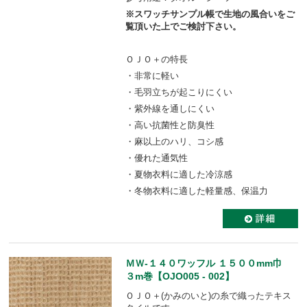
※スワッチサンプル帳で生地の風合いをご
覧頂いた上でご検討下さい。
ＯＪＯ＋の特長
・非常に軽い
・毛羽立ちが起こりにくい
・紫外線を通しにくい
・高い抗菌性と防臭性
・麻以上のハリ、コシ感
・優れた通気性
・夏物衣料に適した冷涼感
・冬物衣料に適した軽量感、保温力
ＭＷ-１４０ワッフル １５００mm巾
３m巻【OJO005 - 002】
ＯＪＯ＋(かみのいと)の糸で織ったテキス