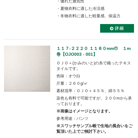
・優れた通気性
・夏物衣料に適した冷涼感
・冬物衣料に適した軽量感、保温力
１１７-２２２０ １１８０mm巾 １m
巻【OJO003 - 001】
ＯＪＯ＋(かみのいと)の糸で織ったテキス
タイルです。
色味：オウ白
斤量：２６０g/㎡
素材混率：ＯＪＯ＋４５％、綿５５％
染色も有料で可能ですが、２００mから承
っております。
※画像はイメージとなります。
参考用途：パンツ
※スワッチサンプル帳で生地の風合いをご
覧頂いた上でご検討下さい。