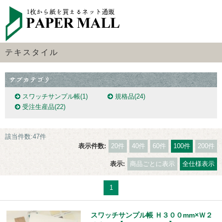
テキスタイル
スワッチサンプル帳
(1)
規格品
(24)
受注生産品
(22)
該当件数:47件
表示件数:
20件
40件
60件
100件
200件
表示:
商品ごとに表示
全仕様表示
1
スワッチサンプル帳 Ｈ３００mm×Ｗ２