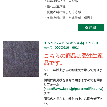
・麻以上のハリ、コシ感
・優れた通気性
・夏物衣料に適した冷涼感
・冬物衣料に適した軽量感、保温力
１５１５-Ｗ６５(Ｗ５４本) １１３０
mm巾【OJO010 - 001】
こちらの商品は受注生産
品です。
２００m以上からの御注文で承っておりま
す。
個別に御見積をさせて頂きますのでお問合
せフォーム
(
https://www.kpps.jp/papermall/inquiry/
)
まで
商品名と長さをご検討の上、お問合せ下さ
い。