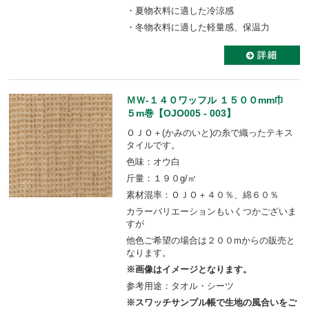
・夏物衣料に適した冷涼感
・冬物衣料に適した軽量感、保温力
ＭＷ-１４０ワッフル １５００mm巾
５m巻【OJO005 - 003】
ＯＪＯ＋(かみのいと)の糸で織ったテキス
タイルです。
色味：オウ白
斤量：１９０g/㎡
素材混率：ＯＪＯ＋４０％、綿６０％
カラーバリエーションもいくつかございま
すが
他色ご希望の場合は２００mからの販売と
なります。
※画像はイメージとなります。
参考用途：タオル・シーツ
※スワッチサンプル帳で生地の風合いをご