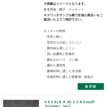
※画像はイメージとなります。
参考用途：帽子・ジャケット
※スワッチサンプル帳で生地の風合いをご
覧頂いた上でご検討下さい。
ＯＪＯ＋の特長
・非常に軽い
・毛羽立ちが起こりにくい
・紫外線を通しにくい
・高い抗菌性と防臭性
・麻以上のハリ、コシ感
・優れた通気性
・夏物衣料に適した冷涼感
・冬物衣料に適した軽量感、保温力
９６５６(Ｂ,Ｒ,Ｗ) １０８０mm巾
【OJO007 - 001】