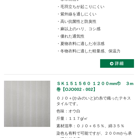
・毛羽立ちが起こりにくい
・紫外線を通しにくい
・高い抗菌性と防臭性
・麻以上のハリ、コシ感
・優れた通気性
・夏物衣料に適した冷涼感
・冬物衣料に適した軽量感、保温力
ＳＫ１５１５６０ １２００mm巾 ３m
巻【OJO002 - 002】
ＯＪＯ＋(かみのいと)の糸で織ったテキス
タイルです。
色味：オウ白
斤量：１１７g/㎡
素材混率：ＯＪＯ＋６５％、綿３５％
染色も有料で可能ですが、２００mから承