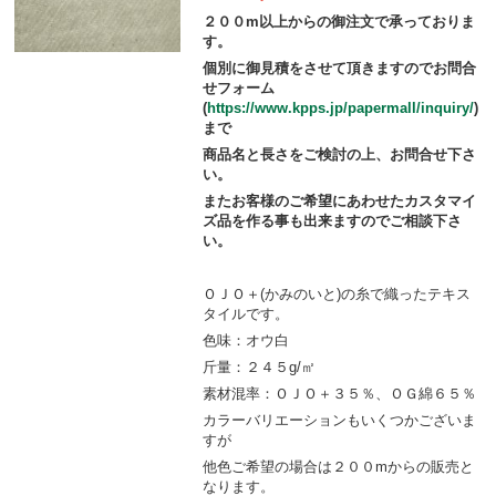
２００m以上からの御注文で承っておりま
す。
個別に御見積をさせて頂きますのでお問合
せフォーム
(
https://www.kpps.jp/papermall/inquiry/
)
まで
商品名と長さをご検討の上、お問合せ下さ
い。
またお客様のご希望にあわせたカスタマイ
ズ品を作る事も出来ますのでご相談下さ
い。
ＯＪＯ＋(かみのいと)の糸で織ったテキス
タイルです。
色味：オウ白
斤量：２４５g/㎡
素材混率：ＯＪＯ＋３５％、ＯＧ綿６５％
カラーバリエーションもいくつかございま
すが
他色ご希望の場合は２００mからの販売と
なります。