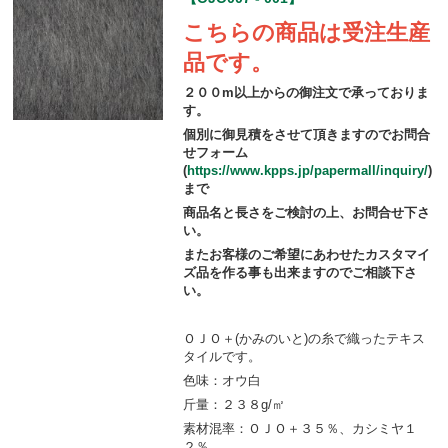
こちらの商品は受注生産
品です。
２００m以上からの御注文で承っておりま
す。
個別に御見積をさせて頂きますのでお問合
せフォーム
(
https://www.kpps.jp/papermall/inquiry/
)
まで
商品名と長さをご検討の上、お問合せ下さ
い。
またお客様のご希望にあわせたカスタマイ
ズ品を作る事も出来ますのでご相談下さ
い。
ＯＪＯ＋(かみのいと)の糸で織ったテキス
タイルです。
色味：オウ白
斤量：２３８g/㎡
素材混率：ＯＪＯ＋３５％、カシミヤ１
２％