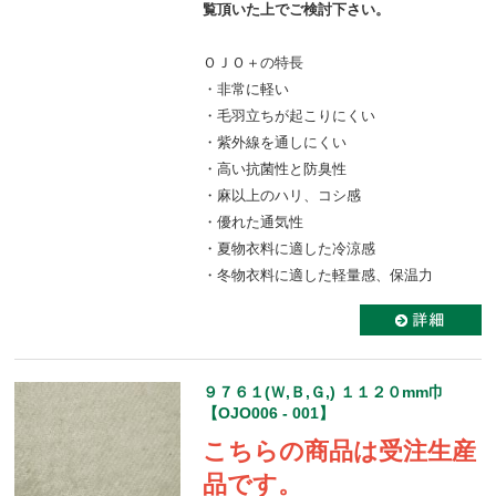
覧頂いた上でご検討下さい。
ＯＪＯ＋の特長
・非常に軽い
・毛羽立ちが起こりにくい
・紫外線を通しにくい
・高い抗菌性と防臭性
・麻以上のハリ、コシ感
・優れた通気性
・夏物衣料に適した冷涼感
・冬物衣料に適した軽量感、保温力
９７６１(Ｗ,Ｂ,Ｇ,) １１２０mm巾
【OJO006 - 001】
こちらの商品は受注生産
品です。