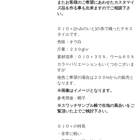
またお客様のご希望にあわせたカスタマイ
ズ品を作る事も出来ますのでご相談下さ
い。
ＯＪＯ＋(かみのいと)の糸で織ったテキス
タイルです。
色味：オウ白
斤量：２３０g/㎡
素材混率：ＯＪＯ＋３５％、ウール６５％
カラーバリエーションもいくつかございま
すが
他色ご希望の場合は２００mからの販売と
なります。
※画像はイメージとなります。
参考用途：帽子
※スワッチサンプル帳で生地の風合いをご
覧頂いた上でご検討下さい。
ＯＪＯ＋の特長
・非常に軽い