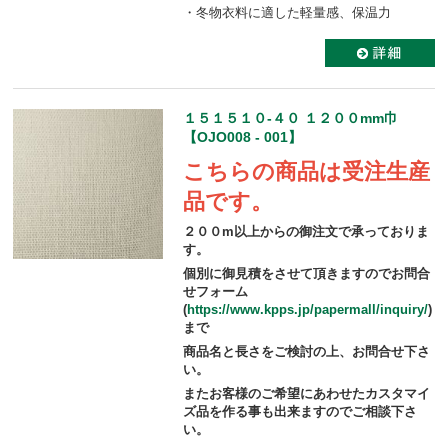
・冬物衣料に適した軽量感、保温力
１５１５１０-４０ １２００mm巾
【OJO008 - 001】
こちらの商品は受注生産
品です。
２００m以上からの御注文で承っておりま
す。
個別に御見積をさせて頂きますのでお問合
せフォーム
(
https://www.kpps.jp/papermall/inquiry/
)
まで
商品名と長さをご検討の上、お問合せ下さ
い。
またお客様のご希望にあわせたカスタマイ
ズ品を作る事も出来ますのでご相談下さ
い。