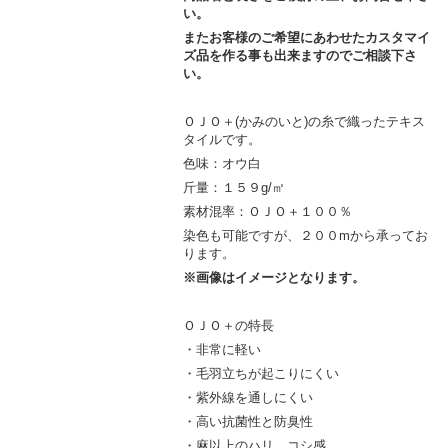
い。
またお客様のご希望にあわせたカスタマイ
ズ品を作る事も出来ますので
ご相談下さ
い。
ＯＪＯ＋(かみのいと)の糸で織ったテキス
タイルです。
色味：オウ白
斤量：１５９g/㎡
素材混率：ＯＪＯ＋１００％
染色も可能ですが、２００mから承ってお
ります。
※画像はイメージとなります。
ＯＪＯ＋の特長
・非常に軽い
・毛羽立ちが起こりにくい
・紫外線を通しにくい
・高い抗菌性と防臭性
・麻以上のハリ、コシ感