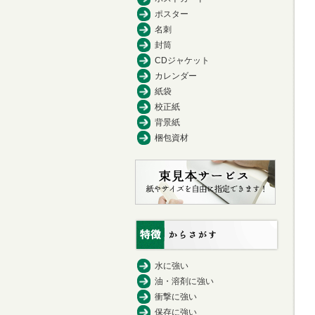
ポスター
名刺
封筒
CDジャケット
カレンダー
紙袋
校正紙
背景紙
梱包資材
水に強い
油・溶剤に強い
衝撃に強い
保存に強い