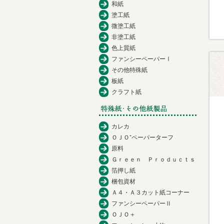
和紙
塗工紙
微塗工紙
非塗工紙
色上質紙
ファンシーペーパーⅠ
その他特殊紙
板紙
クラフト紙
カレカ
ＯＪＯ⁺ペーパーターフ
原料
Ｇｒｅｅｎ Ｐｒｏｄｕｃｔｓ
箔押し紙
梱包資材
Ａ４・Ａ３カット紙コーナー
ファンシーペーパーⅡ
ＯＪＯ＋