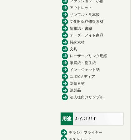
ファッション・小物
アウトレット
サンプル・見本帳
文化財保存修復素材
情報誌・書籍
オーダーメイド商品
特殊素材
文具
レーザープリンタ用紙
家庭紙・衛生紙
インクジェット紙
ユポ®メディア
防錆素材
紙製品
法人様向けサンプル
チラシ・フライヤー
ポストカード