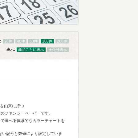
:
20件
40件
60件
100件
200件
表示:
商品ごとに表示
全仕様表示
葉を由来に持つ
力のファンシーペーパーです。
ンで選べる体系的なカラーチャートを
ない記号と数値により設定していま