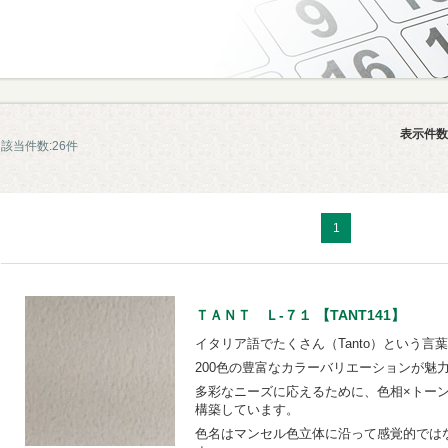
表示件数
該当件数:26件
1
ＴＡＮＴ Ｌ-７１ 【TANT141】
イタリア語でたくさん（Tanto）という言
200色の豊富なカラーバリエーションが魅
多彩なニーズに応えるために、色相×トー
構築しています。
色名はマンセル色立体に沿って感覚的では