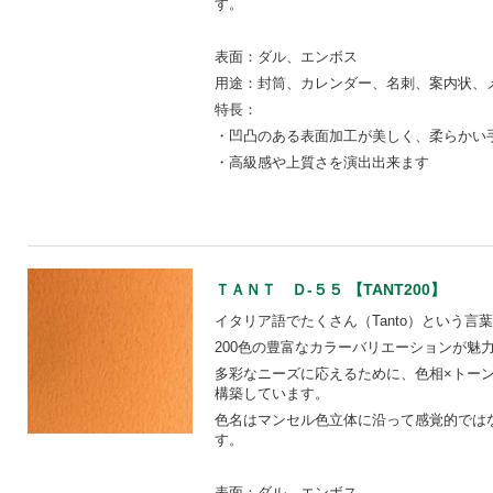
す。
表面：ダル、エンボス
用途：封筒、カレンダー、名刺、案内状、
特長：
・凹凸のある表面加工が美しく、柔らかい
・高級感や上質さを演出出来ます
ＴＡＮＴ Ｄ-５５ 【TANT200】
イタリア語でたくさん（Tanto）という言
200色の豊富なカラーバリエーションが魅
多彩なニーズに応えるために、色相×トー
構築しています。
色名はマンセル色立体に沿って感覚的では
す。
表面：ダル、エンボス