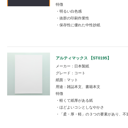
特徴
・明るい白色感
・抜群の印刷作業性
・保存性に優れた中性抄紙
アルティマックス 【ST0195】
メーカー：日本製紙
グレード：コート
紙面：マット
用途：雑誌本文、書籍本文
特徴
・軽くて紙厚がある紙
・ほどよいコシとしなやかさ
・「柔・厚・軽」の３つの要素があり、不