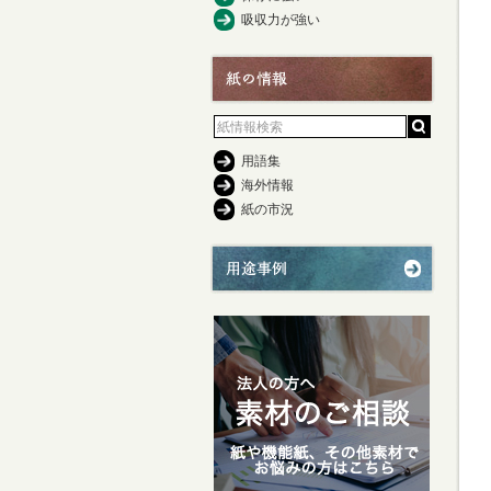
吸収力が強い
用語集
海外情報
紙の市況