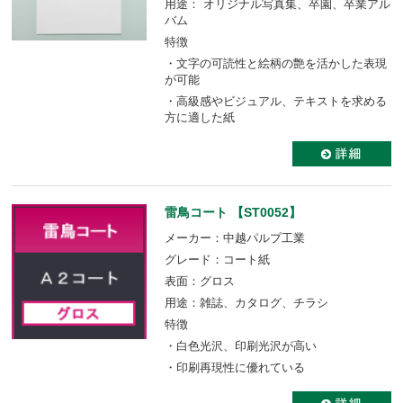
用途： オリジナル写真集、卒園、卒業アル
バム
特徴
・文字の可読性と絵柄の艶を活かした表現
が可能
・高級感やビジュアル、テキストを求める
方に適した紙
雷鳥コート 【ST0052】
メーカー：中越パルプ工業
グレード：コート紙
表面：グロス
用途：雑誌、カタログ、チラシ
特徴
・白色光沢、印刷光沢が高い
・印刷再現性に優れている