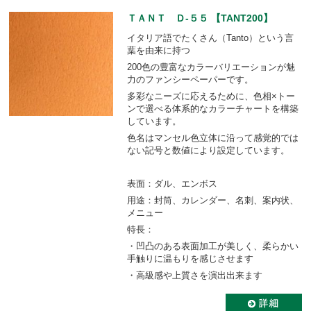
ＴＡＮＴ Ｄ-５５ 【TANT200】
イタリア語でたくさん（Tanto）という言
葉を由来に持つ
200色の豊富なカラーバリエーションが魅
力のファンシーペーパーです。
多彩なニーズに応えるために、色相×トー
ンで選べる体系的なカラーチャートを構築
しています。
色名はマンセル色立体に沿って感覚的では
ない記号と数値により設定しています。
表面：ダル、エンボス
用途：封筒、カレンダー、名刺、案内状、
メニュー
特長：
・凹凸のある表面加工が美しく、柔らかい
手触りに温もりを感じさせます
・高級感や上質さを演出出来ます