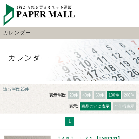
カレンダー
該当件数:26件
表示件数:
20件
40件
60件
100件
200件
表示:
商品ごとに表示
全仕様表示
1
ＴＡＮＴ Ｌ-７１ 【TANT141】