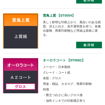
雷鳥上質 【ST0054】
美しく鮮明な印刷上がり、風合いのある紙
質、冴えた白さ、高不透明度を持つ。各種
出版物、商業印刷物など用途は多岐に渡
る。
オーロラコート 【ST0062】
メーカー：日本製紙
グレード：コート紙
表面：グロス
用途：雑誌、カタログ、商業印刷物
特徴
・際立つ白さに高いグロス感
・油性インキでの印刷適正有り