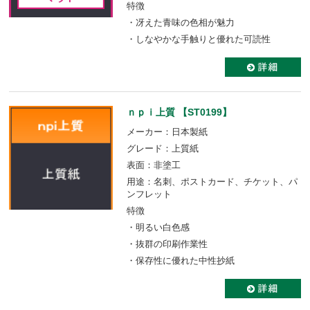
特徴
・冴えた青味の色相が魅力
・しなやかな手触りと優れた可読性
ｎｐｉ上質 【ST0199】
メーカー：日本製紙
グレード：上質紙
表面：非塗工
用途：名刺、ポストカード、チケット、パ
ンフレット
特徴
・明るい白色感
・抜群の印刷作業性
・保存性に優れた中性抄紙