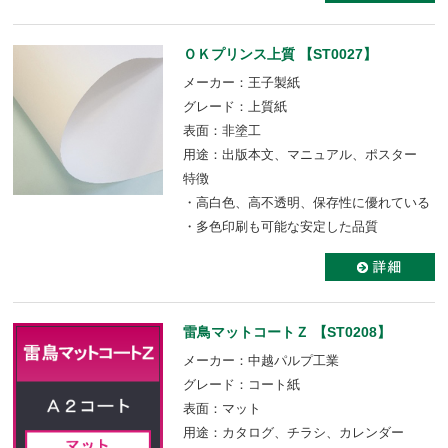
ＯＫプリンス上質 【ST0027】
メーカー：王子製紙
グレード：上質紙
表面：非塗工
用途：出版本文、マニュアル、ポスター
特徴
・高白色、高不透明、保存性に優れている
・多色印刷も可能な安定した品質
雷鳥マットコートＺ 【ST0208】
メーカー：中越パルプ工業
グレード：コート紙
表面：マット
用途：カタログ、チラシ、カレンダー