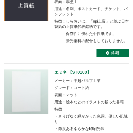
表面：非塗工
用途：名刺、ポストカード、チケット、パ
ンフレット
特徴：しらおいは、「npi上質」と並ぶ日本
製紙の上質紙代表銘柄です。
保存性に優れた中性紙です。
蛍光染料の配合もしておりません。
エミネ 【ST0103】
メーカー：中越パルプ工業
グレード：コート紙
表面：マット
用途：絵本などのイラストの載った書籍
特徴
・さりげなく緑がかった色調、優しい肌触
り
・節度ある柔らかな印刷光沢