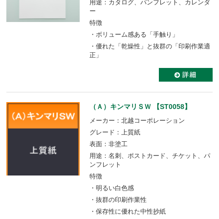
用途：カタログ、パンフレット、カレンダ
ー
特徴
・ボリューム感ある「手触り」
・優れた「乾燥性」と抜群の「印刷作業適
正」
（Ａ）キンマリＳＷ 【ST0058】
メーカー：北越コーポレーション
グレード：上質紙
表面：非塗工
用途：名刺、ポストカード、チケット、パ
ンフレット
特徴
・明るい白色感
・抜群の印刷作業性
・保存性に優れた中性抄紙