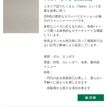
イタリア語でたくさん（Tanto）という言
葉を由来に持つ
200色の豊富なカラーバリエーションが魅
力のファンシーペーパーです。
多彩なニーズに応えるために、色相×トー
ンで選べる体系的なカラーチャートを構築
しています。
色名はマンセル色立体に沿って感覚的では
ない記号と数値により設定しています。
表面：ダル、エンボス
用途：封筒、カレンダー、名刺、案内状、
メニュー
特長：
・凹凸のある表面加工が美しく、柔らかい
手触りに温もりを感じさせます
・高級感や上質さを演出出来ます