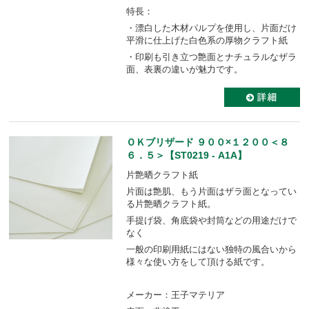
特長：
・漂白した木材パルプを使用し、片面だけ
平滑に仕上げた白色系の厚物クラフト紙
・印刷も引き立つ艶面とナチュラルなザラ
面、表裏の違いが魅力です。
ＯＫブリザード ９００×１２００＜８
６．５＞【ST0219 - A1A】
片艶晒クラフト紙
片面は艶肌、もう片面はザラ面となってい
る片艶晒クラフト紙。
手提げ袋、角底袋や封筒などの用途だけで
なく
一般の印刷用紙にはない独特の風合いから
様々な使い方をして頂ける紙です。
メーカー：王子マテリア