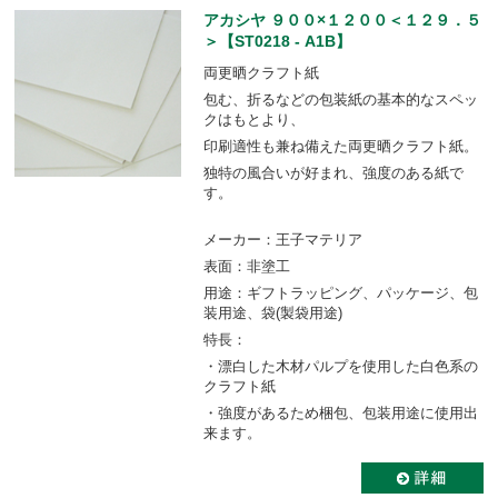
アカシヤ ９００×１２００＜１２９．５
＞【ST0218 - A1B】
両更晒クラフト紙
包む、折るなどの包装紙の基本的なスペッ
クはもとより、
印刷適性も兼ね備えた両更晒クラフト紙。
独特の風合いが好まれ、強度のある紙で
す。
メーカー：王子マテリア
表面：非塗工
用途：ギフトラッピング、パッケージ、包
装用途、袋(製袋用途)
特長：
・漂白した木材パルプを使用した白色系の
クラフト紙
・強度があるため梱包、包装用途に使用出
来ます。