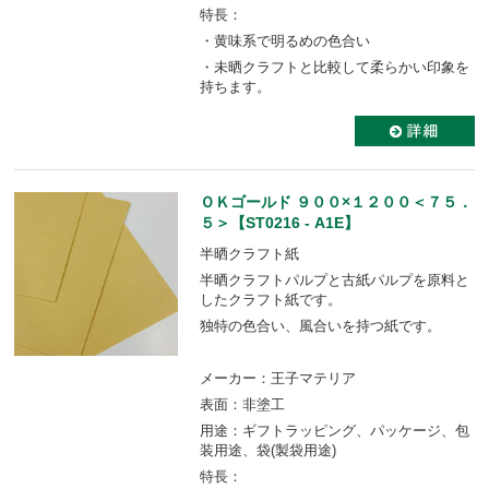
特長：
・黄味系で明るめの色合い
・未晒クラフトと比較して柔らかい印象を
持ちます。
ＯＫゴールド ９００×１２００＜７５．
５＞【ST0216 - A1E】
半晒クラフト紙
半晒クラフトパルプと古紙パルプを原料と
したクラフト紙です。
独特の色合い、風合いを持つ紙です。
メーカー：王子マテリア
表面：非塗工
用途：ギフトラッピング、パッケージ、包
装用途、袋(製袋用途)
特長：