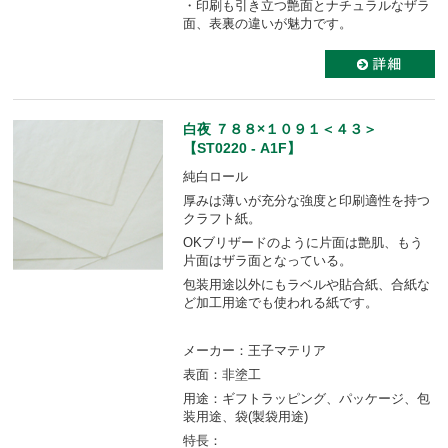
・印刷も引き立つ艶面とナチュラルなザラ
面、表裏の違いが魅力です。
白夜 ７８８×１０９１＜４３＞
【ST0220 - A1F】
純白ロール
厚みは薄いが充分な強度と印刷適性を持つ
クラフト紙。
OKブリザードのように片面は艶肌、もう
片面はザラ面となっている。
包装用途以外にもラベルや貼合紙、合紙な
ど加工用途でも使われる紙です。
メーカー：王子マテリア
表面：非塗工
用途：ギフトラッピング、パッケージ、包
装用途、袋(製袋用途)
特長：