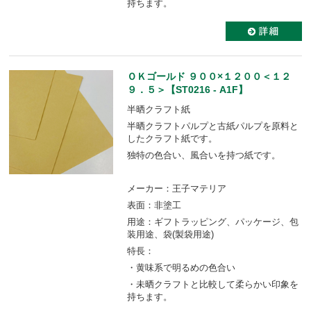
持ちます。
ＯＫゴールド ９００×１２００＜１２
９．５＞【ST0216 - A1F】
半晒クラフト紙
半晒クラフトパルプと古紙パルプを原料と
したクラフト紙です。
独特の色合い、風合いを持つ紙です。
メーカー：王子マテリア
表面：非塗工
用途：ギフトラッピング、パッケージ、包
装用途、袋(製袋用途)
特長：
・黄味系で明るめの色合い
・未晒クラフトと比較して柔らかい印象を
持ちます。