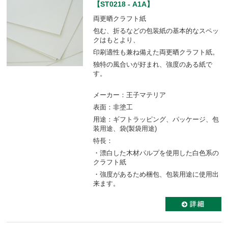
【ST0218 - A1A】
両更晒クラフト紙
包む、折るなどの包装紙の基本的なスペッ
クはもとより、
印刷適性も兼ね備えた両更晒クラフト紙。
独特の風合いが好まれ、強度のある紙で
す。
メーカー：王子マテリア
表面：非塗工
用途：ギフトラッピング、パッケージ、包
装用途、袋(製袋用途)
特長：
・漂白した木材パルプを使用した白色系の
クラフト紙
・強度があるため梱包、包装用途に使用出
来ます。