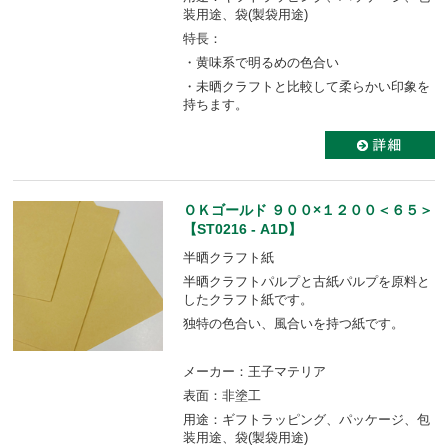
装用途、袋(製袋用途)
特長：
・黄味系で明るめの色合い
・未晒クラフトと比較して柔らかい印象を
持ちます。
ＯＫゴールド ９００×１２００＜６５＞
【ST0216 - A1D】
半晒クラフト紙
半晒クラフトパルプと古紙パルプを原料と
したクラフト紙です。
独特の色合い、風合いを持つ紙です。
メーカー：王子マテリア
表面：非塗工
用途：ギフトラッピング、パッケージ、包
装用途、袋(製袋用途)