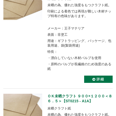
未晒の為、優れた強度をもつクラフト紙。
印刷による着色では再現が難しい木材チッ
プ特有の色味があります。
メーカー：王子マテリア
表面：非塗工
用途：ギフトラッピング、パッケージ、包
装用途、袋(製袋用途)
特長：
・漂白していない木材パルプを使用
・原料のパルプが長繊維のため強度のある
紙
ＯＫ未晒クラフト ９００×１２００＜８
６．５＞【ST0215 - A1A】
未晒クラフト紙
未晒の為、優れた強度をもつクラフト紙。