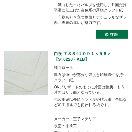
・漂白した木材パルプを使用し、片面だけ
平滑に仕上げた白色系の薄物クラフト紙
・印刷も引き立つ艶面とナチュラルなザラ
面、表裏の違いが魅力です。
白夜 ７８８×１０９１＜５６＞
【ST0220 - A1B】
純白ロール
厚みは薄いが充分な強度と印刷適性を持つ
クラフト紙。
OKブリザードのように片面は艶肌、もう
片面はザラ面となっている。
包装用途以外にもラベルや貼合紙、合紙な
ど加工用途でも使われる紙です。
メーカー：王子マテリア
表面：非塗工