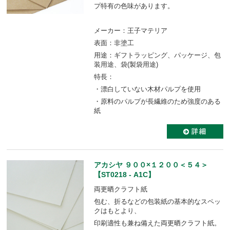
プ特有の色味があります。
メーカー：王子マテリア
表面：非塗工
用途：ギフトラッピング、パッケージ、包
装用途、袋(製袋用途)
特長：
・漂白していない木材パルプを使用
・原料のパルプが長繊維のため強度のある
紙
アカシヤ ９００×１２００＜５４＞
【ST0218 - A1C】
両更晒クラフト紙
包む、折るなどの包装紙の基本的なスペッ
クはもとより、
印刷適性も兼ね備えた両更晒クラフト紙。