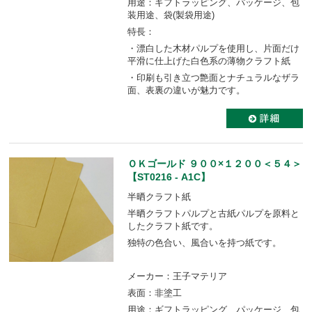
用途：ギフトラッピング、パッケージ、包
装用途、袋(製袋用途)
特長：
・漂白した木材パルプを使用し、片面だけ
平滑に仕上げた白色系の薄物クラフト紙
・印刷も引き立つ艶面とナチュラルなザラ
面、表裏の違いが魅力です。
ＯＫゴールド ９００×１２００＜５４＞
【ST0216 - A1C】
半晒クラフト紙
半晒クラフトパルプと古紙パルプを原料と
したクラフト紙です。
独特の色合い、風合いを持つ紙です。
メーカー：王子マテリア
表面：非塗工
用途：ギフトラッピング、パッケージ、包