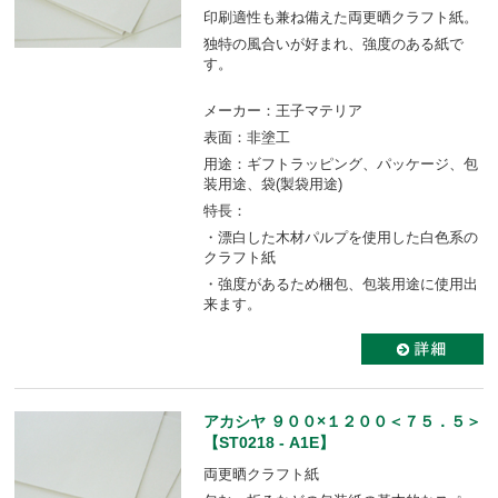
印刷適性も兼ね備えた両更晒クラフト紙。
独特の風合いが好まれ、強度のある紙で
す。
メーカー：王子マテリア
表面：非塗工
用途：ギフトラッピング、パッケージ、包
装用途、袋(製袋用途)
特長：
・漂白した木材パルプを使用した白色系の
クラフト紙
・強度があるため梱包、包装用途に使用出
来ます。
アカシヤ ９００×１２００＜７５．５＞
【ST0218 - A1E】
両更晒クラフト紙