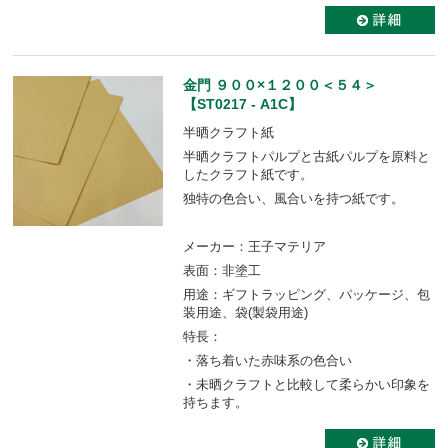
金門 ９００×１２００＜５４＞
【ST0217 - A1C】
半晒クラフト紙
半晒クラフトパルプと古紙パルプを原料と
したクラフト紙です。
独特の色合い、風合いを持つ紙です。
メーカー：王子マテリア
表面：非塗工
用途：ギフトラッピング、パッケージ、包
装用途、袋(製袋用途)
特長：
・落ち着いた赤味系の色合い
・未晒クラフトと比較して柔らかい印象を
持ちます。