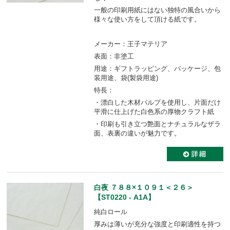
一般の印刷用紙にはない独特の風合いから
様々な使い方をして頂ける紙です。
メーカー：王子マテリア
表面：非塗工
用途：ギフトラッピング、パッケージ、包
装用途、袋(製袋用途)
特長：
・漂白した木材パルプを使用し、片面だけ
平滑に仕上げた白色系の厚物クラフト紙
・印刷も引き立つ艶面とナチュラルなザラ
面、表裏の違いが魅力です。
白夜 ７８８×１０９１＜２６＞
【ST0220 - A1A】
純白ロール
厚みは薄いが充分な強度と印刷適性を持つ