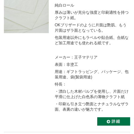
純白ロール
厚みは薄いが充分な強度と印刷適性を持つ
クラフト紙。
OKブリザードのように片面は艶肌、もう
片面はザラ面となっている。
包装用途以外にもラベルや貼合紙、合紙な
ど加工用途でも使われる紙です。
メーカー：王子マテリア
表面：非塗工
用途：ギフトラッピング、パッケージ、包
装用途、袋(製袋用途)
特長：
・漂白した木材パルプを使用し、片面だけ
平滑に仕上げた白色系の薄物クラフト紙
・印刷も引き立つ艶面とナチュラルなザラ
面、表裏の違いが魅力です。