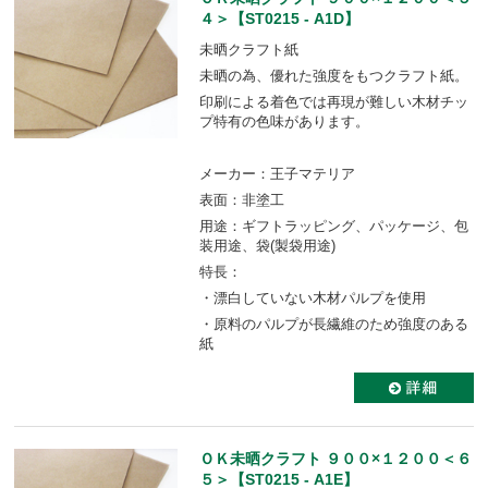
４＞【ST0215 - A1D】
未晒クラフト紙
未晒の為、優れた強度をもつクラフト紙。
印刷による着色では再現が難しい木材チッ
プ特有の色味があります。
メーカー：王子マテリア
表面：非塗工
用途：ギフトラッピング、パッケージ、包
装用途、袋(製袋用途)
特長：
・漂白していない木材パルプを使用
・原料のパルプが長繊維のため強度のある
紙
ＯＫ未晒クラフト ９００×１２００＜６
５＞【ST0215 - A1E】