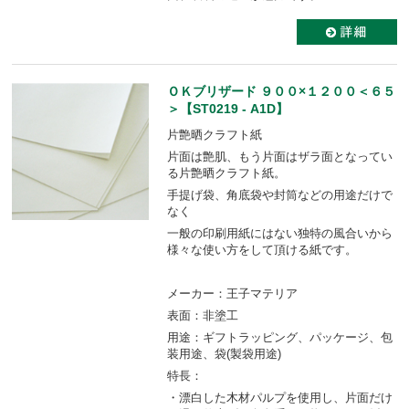
ＯＫブリザード ９００×１２００＜６５
＞【ST0219 - A1D】
片艶晒クラフト紙
片面は艶肌、もう片面はザラ面となってい
る片艶晒クラフト紙。
手提げ袋、角底袋や封筒などの用途だけで
なく
一般の印刷用紙にはない独特の風合いから
様々な使い方をして頂ける紙です。
メーカー：王子マテリア
表面：非塗工
用途：ギフトラッピング、パッケージ、包
装用途、袋(製袋用途)
特長：
・漂白した木材パルプを使用し、片面だけ