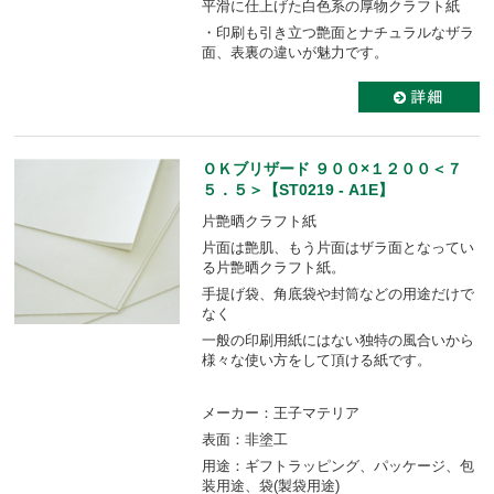
平滑に仕上げた白色系の厚物クラフト紙
・印刷も引き立つ艶面とナチュラルなザラ
面、表裏の違いが魅力です。
ＯＫブリザード ９００×１２００＜７
５．５＞【ST0219 - A1E】
片艶晒クラフト紙
片面は艶肌、もう片面はザラ面となってい
る片艶晒クラフト紙。
手提げ袋、角底袋や封筒などの用途だけで
なく
一般の印刷用紙にはない独特の風合いから
様々な使い方をして頂ける紙です。
メーカー：王子マテリア
表面：非塗工
用途：ギフトラッピング、パッケージ、包
装用途、袋(製袋用途)