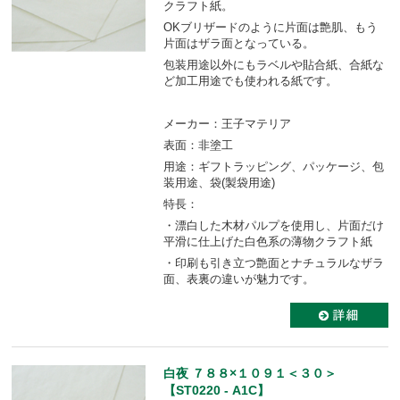
クラフト紙。
OKブリザードのように片面は艶肌、もう
片面はザラ面となっている。
包装用途以外にもラベルや貼合紙、合紙な
ど加工用途でも使われる紙です。
メーカー：王子マテリア
表面：非塗工
用途：ギフトラッピング、パッケージ、包
装用途、袋(製袋用途)
特長：
・漂白した木材パルプを使用し、片面だけ
平滑に仕上げた白色系の薄物クラフト紙
・印刷も引き立つ艶面とナチュラルなザラ
面、表裏の違いが魅力です。
白夜 ７８８×１０９１＜３０＞
【ST0220 - A1C】