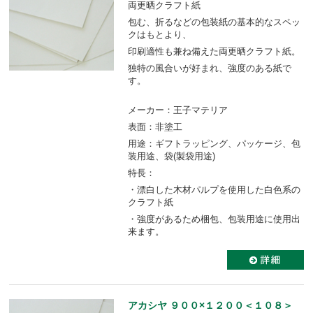
両更晒クラフト紙
包む、折るなどの包装紙の基本的なスペッ
クはもとより、
印刷適性も兼ね備えた両更晒クラフト紙。
独特の風合いが好まれ、強度のある紙で
す。
メーカー：王子マテリア
表面：非塗工
用途：ギフトラッピング、パッケージ、包
装用途、袋(製袋用途)
特長：
・漂白した木材パルプを使用した白色系の
クラフト紙
・強度があるため梱包、包装用途に使用出
来ます。
アカシヤ ９００×１２００＜１０８＞