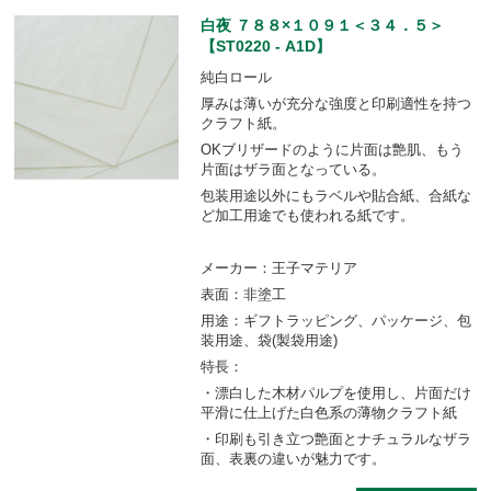
白夜 ７８８×１０９１＜３４．５＞
【ST0220 - A1D】
純白ロール
厚みは薄いが充分な強度と印刷適性を持つ
クラフト紙。
OKブリザードのように片面は艶肌、もう
片面はザラ面となっている。
包装用途以外にもラベルや貼合紙、合紙な
ど加工用途でも使われる紙です。
メーカー：王子マテリア
表面：非塗工
用途：ギフトラッピング、パッケージ、包
装用途、袋(製袋用途)
特長：
・漂白した木材パルプを使用し、片面だけ
平滑に仕上げた白色系の薄物クラフト紙
・印刷も引き立つ艶面とナチュラルなザラ
面、表裏の違いが魅力です。