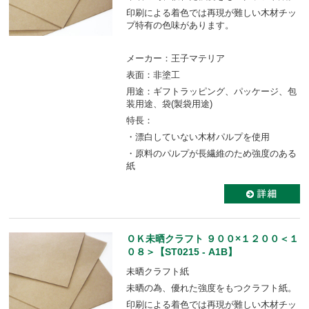
印刷による着色では再現が難しい木材チッ
プ特有の色味があります。
メーカー：王子マテリア
表面：非塗工
用途：ギフトラッピング、パッケージ、包
装用途、袋(製袋用途)
特長：
・漂白していない木材パルプを使用
・原料のパルプが長繊維のため強度のある
紙
ＯＫ未晒クラフト ９００×１２００＜１
０８＞【ST0215 - A1B】
未晒クラフト紙
未晒の為、優れた強度をもつクラフト紙。
印刷による着色では再現が難しい木材チッ