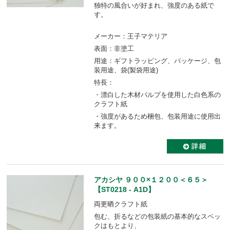
独特の風合いが好まれ、強度のある紙で
す。
メーカー：王子マテリア
表面：非塗工
用途：ギフトラッピング、パッケージ、包
装用途、袋(製袋用途)
特長：
・漂白した木材パルプを使用した白色系の
クラフト紙
・強度があるため梱包、包装用途に使用出
来ます。
アカシヤ ９００×１２００＜６５＞
【ST0218 - A1D】
両更晒クラフト紙
包む、折るなどの包装紙の基本的なスペッ
クはもとより、