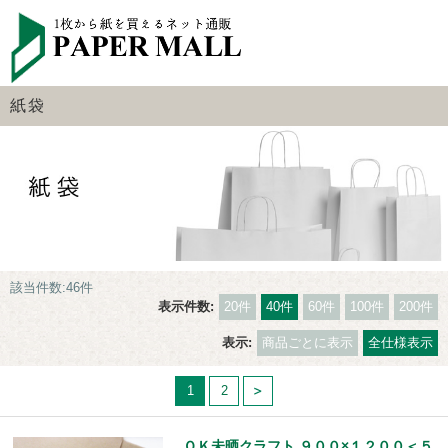
紙袋
該当件数:46件
表示件数:
20件
40件
60件
100件
200件
表示:
商品ごとに表示
全仕様表示
1
2
ＯＫ未晒クラフト ９００×１２００＜５