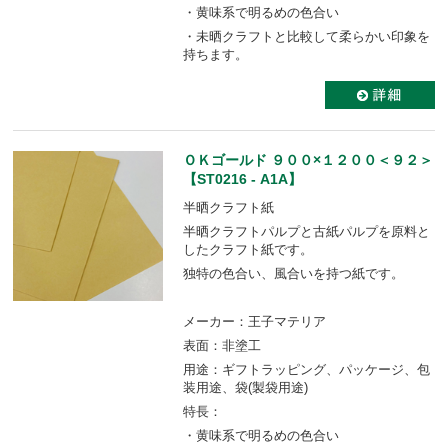
・黄味系で明るめの色合い
・未晒クラフトと比較して柔らかい印象を
持ちます。
ＯＫゴールド ９００×１２００＜９２＞
【ST0216 - A1A】
半晒クラフト紙
半晒クラフトパルプと古紙パルプを原料と
したクラフト紙です。
独特の色合い、風合いを持つ紙です。
メーカー：王子マテリア
表面：非塗工
用途：ギフトラッピング、パッケージ、包
装用途、袋(製袋用途)
特長：
・黄味系で明るめの色合い