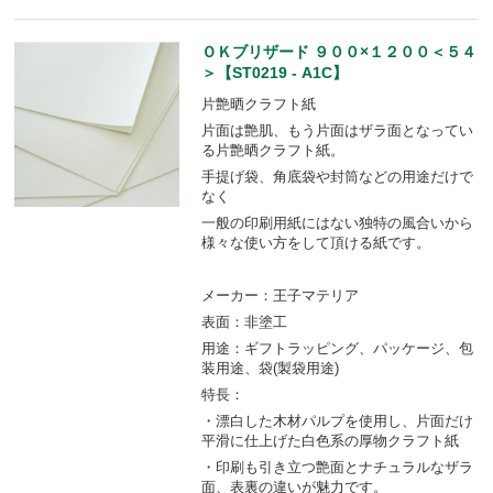
ＯＫブリザード ９００×１２００＜５４
＞【ST0219 - A1C】
片艶晒クラフト紙
片面は艶肌、もう片面はザラ面となってい
る片艶晒クラフト紙。
手提げ袋、角底袋や封筒などの用途だけで
なく
一般の印刷用紙にはない独特の風合いから
様々な使い方をして頂ける紙です。
メーカー：王子マテリア
表面：非塗工
用途：ギフトラッピング、パッケージ、包
装用途、袋(製袋用途)
特長：
・漂白した木材パルプを使用し、片面だけ
平滑に仕上げた白色系の厚物クラフト紙
・印刷も引き立つ艶面とナチュラルなザラ
面、表裏の違いが魅力です。