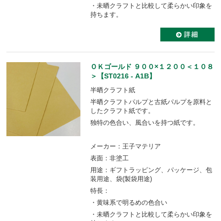
・未晒クラフトと比較して柔らかい印象を
持ちます。
ＯＫゴールド ９００×１２００＜１０８
＞【ST0216 - A1B】
半晒クラフト紙
半晒クラフトパルプと古紙パルプを原料と
したクラフト紙です。
独特の色合い、風合いを持つ紙です。
メーカー：王子マテリア
表面：非塗工
用途：ギフトラッピング、パッケージ、包
装用途、袋(製袋用途)
特長：
・黄味系で明るめの色合い
・未晒クラフトと比較して柔らかい印象を