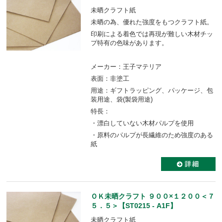
未晒クラフト紙
未晒の為、優れた強度をもつクラフト紙。
印刷による着色では再現が難しい木材チッ
プ特有の色味があります。
メーカー：王子マテリア
表面：非塗工
用途：ギフトラッピング、パッケージ、包
装用途、袋(製袋用途)
特長：
・漂白していない木材パルプを使用
・原料のパルプが長繊維のため強度のある
紙
ＯＫ未晒クラフト ９００×１２００＜７
５．５＞【ST0215 - A1F】
未晒クラフト紙