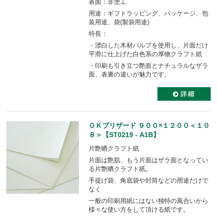
表面：非塗工
用途：ギフトラッピング、パッケージ、包
装用途、袋(製袋用途)
特長：
・漂白した木材パルプを使用し、片面だけ
平滑に仕上げた白色系の厚物クラフト紙
・印刷も引き立つ艶面とナチュラルなザラ
面、表裏の違いが魅力です。
ＯＫブリザード ９００×１２００＜１０
８＞【ST0219 - A1B】
片艶晒クラフト紙
片面は艶肌、もう片面はザラ面となってい
る片艶晒クラフト紙。
手提げ袋、角底袋や封筒などの用途だけで
なく
一般の印刷用紙にはない独特の風合いから
様々な使い方をして頂ける紙です。