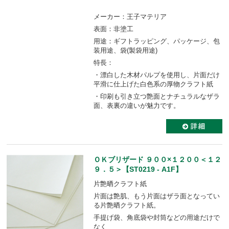
メーカー：王子マテリア
表面：非塗工
用途：ギフトラッピング、パッケージ、包
装用途、袋(製袋用途)
特長：
・漂白した木材パルプを使用し、片面だけ
平滑に仕上げた白色系の厚物クラフト紙
・印刷も引き立つ艶面とナチュラルなザラ
面、表裏の違いが魅力です。
ＯＫブリザード ９００×１２００＜１２
９．５＞【ST0219 - A1F】
片艶晒クラフト紙
片面は艶肌、もう片面はザラ面となってい
る片艶晒クラフト紙。
手提げ袋、角底袋や封筒などの用途だけで
なく