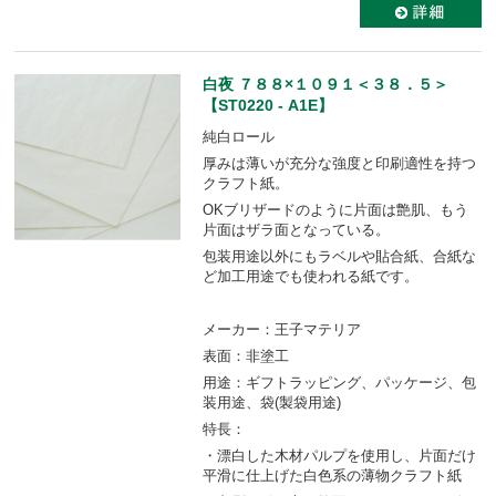
白夜 ７８８×１０９１＜３８．５＞
【ST0220 - A1E】
純白ロール
厚みは薄いが充分な強度と印刷適性を持つ
クラフト紙。
OKブリザードのように片面は艶肌、もう
片面はザラ面となっている。
包装用途以外にもラベルや貼合紙、合紙な
ど加工用途でも使われる紙です。
メーカー：王子マテリア
表面：非塗工
用途：ギフトラッピング、パッケージ、包
装用途、袋(製袋用途)
特長：
・漂白した木材パルプを使用し、片面だけ
平滑に仕上げた白色系の薄物クラフト紙