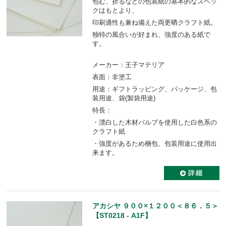
包む、折るなどの包装紙の基本的なスペッ
クはもとより、
印刷適性も兼ね備えた両更晒クラフト紙。
独特の風合いが好まれ、強度のある紙で
す。
メーカー：王子マテリア
表面：非塗工
用途：ギフトラッピング、パッケージ、包
装用途、袋(製袋用途)
特長：
・漂白した木材パルプを使用した白色系の
クラフト紙
・強度があるため梱包、包装用途に使用出
来ます。
アカシヤ ９００×１２００＜８６．５＞
【ST0218 - A1F】