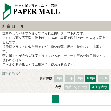
純白ロール
漂白をしたパルプを使って作られた白いクラフト紙です。
さらに片面を高平滑に仕上げている為、表裏で印刷上がりが大きく変わ
る紙です。
片艶晒クラフトに似た紙ですが、違いは薄い規格に特化している事で
す。
薄い紙ですが充分な強度を持っている為、デパート等の包装用紙などに
使われるほか、
ラベルや貼合紙など加工用途でも使われる紙です。
該当件数:6件
表示件数:
20件
40件
60件
100件
200件
表示:
商品ごとに表示
全仕様表示
1