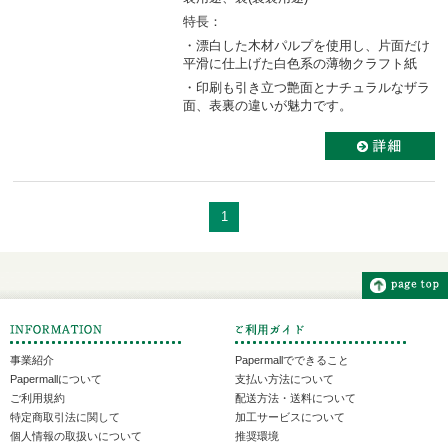
特長：
・漂白した木材パルプを使用し、片面だけ
平滑に仕上げた白色系の薄物クラフト紙
・印刷も引き立つ艶面とナチュラルなザラ
面、表裏の違いが魅力です。
1
事業紹介
Papermallでできること
Papermallについて
支払い方法について
ご利用規約
配送方法・送料について
特定商取引法に関して
加工サービスについて
個人情報の取扱いについて
推奨環境