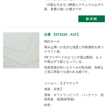
・印刷も引き立つ艶面とナチュラルなザラ
面、表裏の違いが魅力です。
白夜 【ST0220 - A1F】
純白ロール
厚みは薄いが充分な強度と印刷適性を持つ
クラフト紙。
OKブリザードのように片面は艶肌、もう
片面はザラ面となっている。
包装用途以外にもラベルや貼合紙、合紙な
ど加工用途でも使われる紙です。
メーカー：王子マテリア
表面：非塗工
用途：ギフトラッピング、パッケージ、包
装用途、袋(製袋用途)
特長：