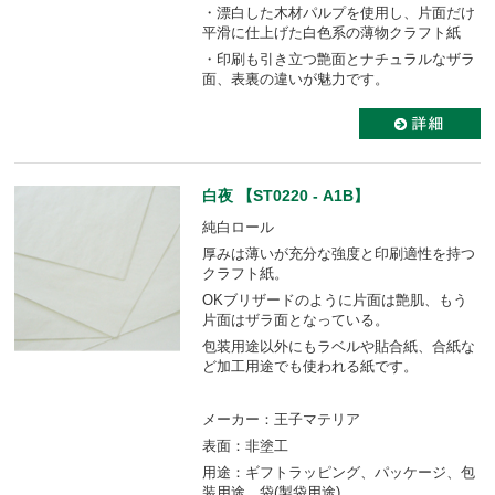
・漂白した木材パルプを使用し、片面だけ
平滑に仕上げた白色系の薄物クラフト紙
・印刷も引き立つ艶面とナチュラルなザラ
面、表裏の違いが魅力です。
白夜 【ST0220 - A1B】
純白ロール
厚みは薄いが充分な強度と印刷適性を持つ
クラフト紙。
OKブリザードのように片面は艶肌、もう
片面はザラ面となっている。
包装用途以外にもラベルや貼合紙、合紙な
ど加工用途でも使われる紙です。
メーカー：王子マテリア
表面：非塗工
用途：ギフトラッピング、パッケージ、包
装用途、袋(製袋用途)