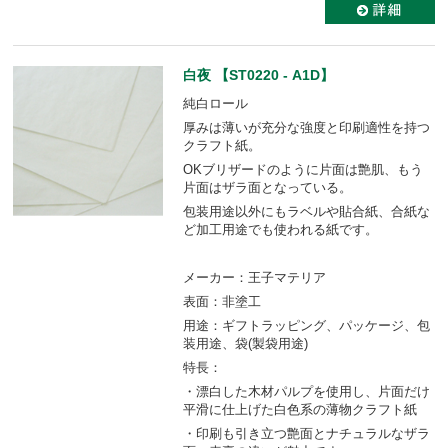
白夜 【ST0220 - A1D】
純白ロール
厚みは薄いが充分な強度と印刷適性を持つ
クラフト紙。
OKブリザードのように片面は艶肌、もう
片面はザラ面となっている。
包装用途以外にもラベルや貼合紙、合紙な
ど加工用途でも使われる紙です。
メーカー：王子マテリア
表面：非塗工
用途：ギフトラッピング、パッケージ、包
装用途、袋(製袋用途)
特長：
・漂白した木材パルプを使用し、片面だけ
平滑に仕上げた白色系の薄物クラフト紙
・印刷も引き立つ艶面とナチュラルなザラ