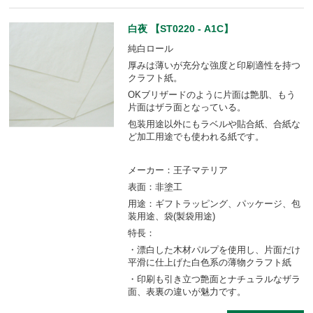
白夜 【ST0220 - A1C】
純白ロール
厚みは薄いが充分な強度と印刷適性を持つ
クラフト紙。
OKブリザードのように片面は艶肌、もう
片面はザラ面となっている。
包装用途以外にもラベルや貼合紙、合紙な
ど加工用途でも使われる紙です。
メーカー：王子マテリア
表面：非塗工
用途：ギフトラッピング、パッケージ、包
装用途、袋(製袋用途)
特長：
・漂白した木材パルプを使用し、片面だけ
平滑に仕上げた白色系の薄物クラフト紙
・印刷も引き立つ艶面とナチュラルなザラ
面、表裏の違いが魅力です。