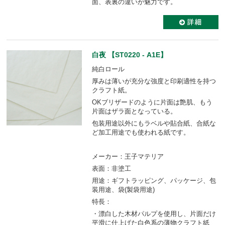
面、表裏の違いが魅力です。
白夜 【ST0220 - A1E】
純白ロール
厚みは薄いが充分な強度と印刷適性を持つ
クラフト紙。
OKブリザードのように片面は艶肌、もう
片面はザラ面となっている。
包装用途以外にもラベルや貼合紙、合紙な
ど加工用途でも使われる紙です。
メーカー：王子マテリア
表面：非塗工
用途：ギフトラッピング、パッケージ、包
装用途、袋(製袋用途)
特長：
・漂白した木材パルプを使用し、片面だけ
平滑に仕上げた白色系の薄物クラフト紙