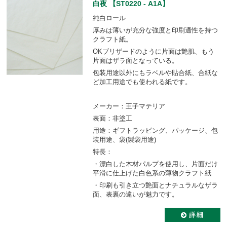
白夜 【ST0220 - A1A】
純白ロール
厚みは薄いが充分な強度と印刷適性を持つ
クラフト紙。
OKブリザードのように片面は艶肌、もう
片面はザラ面となっている。
包装用途以外にもラベルや貼合紙、合紙な
ど加工用途でも使われる紙です。
メーカー：王子マテリア
表面：非塗工
用途：ギフトラッピング、パッケージ、包
装用途、袋(製袋用途)
特長：
・漂白した木材パルプを使用し、片面だけ
平滑に仕上げた白色系の薄物クラフト紙
・印刷も引き立つ艶面とナチュラルなザラ
面、表裏の違いが魅力です。