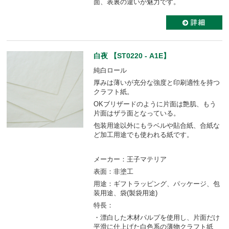
面、表裏の違いが魅力です。
白夜 【ST0220 - A1E】
純白ロール
厚みは薄いが充分な強度と印刷適性を持つ
クラフト紙。
OKブリザードのように片面は艶肌、もう
片面はザラ面となっている。
包装用途以外にもラベルや貼合紙、合紙な
ど加工用途でも使われる紙です。
メーカー：王子マテリア
表面：非塗工
用途：ギフトラッピング、パッケージ、包
装用途、袋(製袋用途)
特長：
・漂白した木材パルプを使用し、片面だけ
平滑に仕上げた白色系の薄物クラフト紙