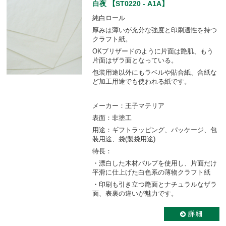
白夜 【ST0220 - A1A】
純白ロール
厚みは薄いが充分な強度と印刷適性を持つ
クラフト紙。
OKブリザードのように片面は艶肌、もう
片面はザラ面となっている。
包装用途以外にもラベルや貼合紙、合紙な
ど加工用途でも使われる紙です。
メーカー：王子マテリア
表面：非塗工
用途：ギフトラッピング、パッケージ、包
装用途、袋(製袋用途)
特長：
・漂白した木材パルプを使用し、片面だけ
平滑に仕上げた白色系の薄物クラフト紙
・印刷も引き立つ艶面とナチュラルなザラ
面、表裏の違いが魅力です。