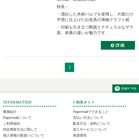
特長：
・漂白した木材パルプを使用し、片面だけ
平滑に仕上げた白色系の薄物クラフト紙
・印刷も引き立つ艶面とナチュラルなザラ
面、表裏の違いが魅力です。
1
事業紹介
Papermallでできること
Papermallについて
支払い方法について
ご利用規約
配送方法・送料について
特定商取引法に関して
加工サービスについて
個人情報の取扱いについて
推奨環境