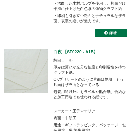
・漂白した木材パルプを使用し、片面だけ
平滑に仕上げた白色系の薄物クラフト紙
・印刷も引き立つ艶面とナチュラルなザラ
面、表裏の違いが魅力です。
白夜 【ST0220 - A1B】
純白ロール
厚みは薄いが充分な強度と印刷適性を持つ
クラフト紙。
OKブリザードのように片面は艶肌、もう
片面はザラ面となっている。
包装用途以外にもラベルや貼合紙、合紙な
ど加工用途でも使われる紙です。
メーカー：王子マテリア
表面：非塗工
用途：ギフトラッピング、パッケージ、包
装用途、袋(製袋用途)