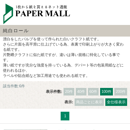
純白ロール
漂白をしたパルプを使って作られた白いクラフト紙です。
さらに片面を高平滑に仕上げている為、表裏で印刷上がりが大きく変わ
る紙です。
片艶晒クラフトに似た紙ですが、違いは薄い規格に特化している事で
す。
薄い紙ですが充分な強度を持っている為、デパート等の包装用紙などに
使われるほか、
ラベルや貼合紙など加工用途でも使われる紙です。
該当件数:6件
表示件数:
20件
40件
60件
100件
200件
表示:
商品ごとに表示
全仕様表示
1