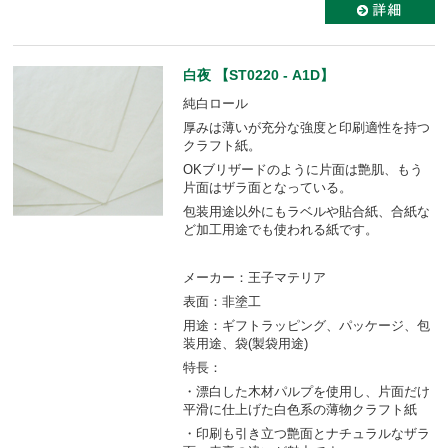
白夜 【ST0220 - A1D】
純白ロール
厚みは薄いが充分な強度と印刷適性を持つ
クラフト紙。
OKブリザードのように片面は艶肌、もう
片面はザラ面となっている。
包装用途以外にもラベルや貼合紙、合紙な
ど加工用途でも使われる紙です。
メーカー：王子マテリア
表面：非塗工
用途：ギフトラッピング、パッケージ、包
装用途、袋(製袋用途)
特長：
・漂白した木材パルプを使用し、片面だけ
平滑に仕上げた白色系の薄物クラフト紙
・印刷も引き立つ艶面とナチュラルなザラ