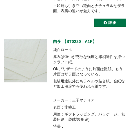
・印刷も引き立つ艶面とナチュラルなザラ
面、表裏の違いが魅力です。
白夜 【ST0220 - A1F】
純白ロール
厚みは薄いが充分な強度と印刷適性を持つ
クラフト紙。
OKブリザードのように片面は艶肌、もう
片面はザラ面となっている。
包装用途以外にもラベルや貼合紙、合紙な
ど加工用途でも使われる紙です。
メーカー：王子マテリア
表面：非塗工
用途：ギフトラッピング、パッケージ、包
装用途、袋(製袋用途)
特長：