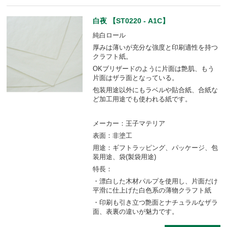
白夜 【ST0220 - A1C】
純白ロール
厚みは薄いが充分な強度と印刷適性を持つ
クラフト紙。
OKブリザードのように片面は艶肌、もう
片面はザラ面となっている。
包装用途以外にもラベルや貼合紙、合紙な
ど加工用途でも使われる紙です。
メーカー：王子マテリア
表面：非塗工
用途：ギフトラッピング、パッケージ、包
装用途、袋(製袋用途)
特長：
・漂白した木材パルプを使用し、片面だけ
平滑に仕上げた白色系の薄物クラフト紙
・印刷も引き立つ艶面とナチュラルなザラ
面、表裏の違いが魅力です。