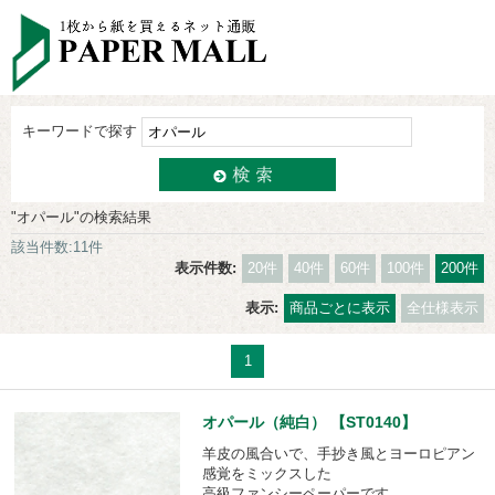
キーワードで探す
"オパール"の検索結果
該当件数:11件
表示件数:
20件
40件
60件
100件
200件
表示:
商品ごとに表示
全仕様表示
1
オパール（純白） 【ST0140】
羊皮の風合いで、手抄き風とヨーロピアン
感覚をミックスした
高級ファンシーペーパーです。