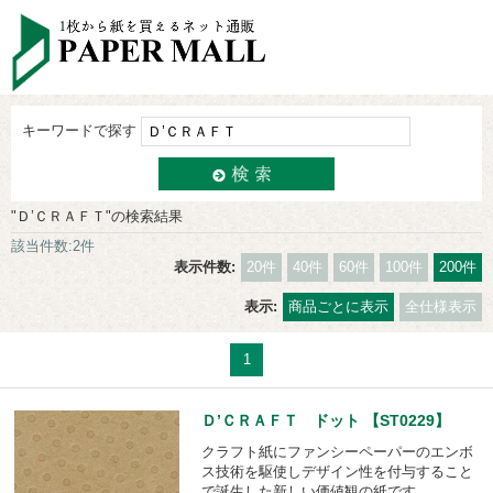
キーワードで探す
"Ｄ’ＣＲＡＦＴ"の検索結果
該当件数:2件
表示件数:
20件
40件
60件
100件
200件
表示:
商品ごとに表示
全仕様表示
1
Ｄ’ＣＲＡＦＴ ドット 【ST0229】
クラフト紙にファンシーペーパーのエンボ
ス技術を駆使しデザイン性を付与すること
で誕生した新しい価値観の紙です。