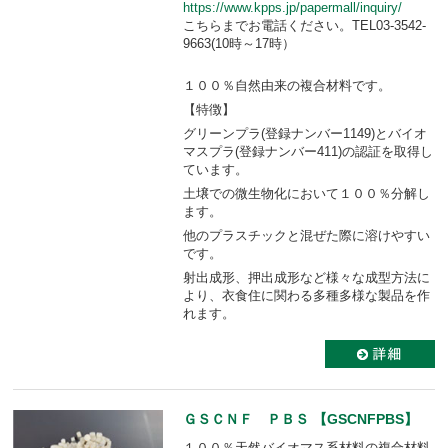
https://www.kpps.jp/papermall/inquiry/
こちらまでお電話ください。TEL03-3542-
9663(10時～17時）
１００％自然由来の複合材料です。
【特徴】
グリーンプラ(登録ナンバー1149)とバイオ
マスプラ(登録ナンバー411)の認証を取得し
ています。
土壌での微生物化において１００％分解し
ます。
他のプラスチックと混ぜた際に溶けやすい
です。
射出成形、押出成形など様々な成型方法に
より、衣食住に関わる多種多様な製品を作
れます。
ＧＳＣＮＦ ＰＢＳ 【GSCNFPBS】
１００％天然バイオマス系材料の複合材料