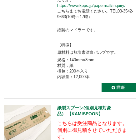
https://www.kpps.jp/papermall/inquiry/
こちらまでお電話ください。TEL03-3542-
9663(10時～17時）
紙製のマドラーです。
【特徴】
原材料は無塩素漂白パルプです。
規格：140mm×8mm
材質：紙
梱包：200本入り
内容量：12,000本
紙製スプーン(個別見積対象
品） 【KAMISPOON】
こちらは受注商品となります。
個別に御見積させていただきま
す。