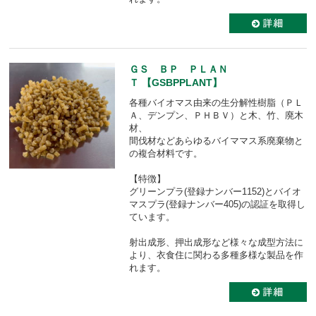
ＧＳ ＢＰ ＰＬＡＮ
Ｔ 【GSBPPLANT】
各種バイオマス由来の生分解性樹脂（ＰＬ
Ａ、デンプン、ＰＨＢＶ）と木、竹、廃木
材、
間伐材などあらゆるバイママス系廃棄物と
の複合材料です。
【特徴】
グリーンプラ(登録ナンバー1152)とバイオ
マスプラ(登録ナンバー405)の認証を取得し
ています。
射出成形、押出成形など様々な成型方法に
より、衣食住に関わる多種多様な製品を作
れます。