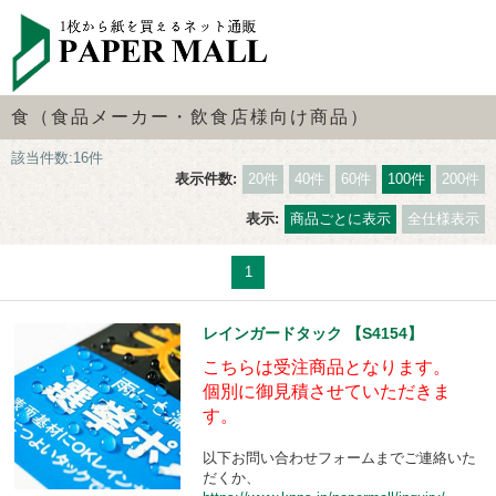
食（食品メーカー・飲食店様向け商品）
該当件数:16件
表示件数:
20件
40件
60件
100件
200件
表示:
商品ごとに表示
全仕様表示
1
レインガードタック 【S4154】
こちらは受注商品となります。
個別に御見積させていただきま
す。
以下お問い合わせフォームまでご連絡いた
だくか、