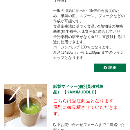
【特徴】
一般の用紙に比べ6～15倍の高密度のた
め、紙製の皿、スプーン、フォークなどの
作成が可能です。
食品衛生法に基づく食品､添加物等の規格
基準(厚生省告示 370 号)に適合しており、
蛍光染料の溶出がなく食品に直接触れる用
途に使用できます。
バージンパルプ 100％になります。
厚さは420µm から 1,100µm までのライン
ナップとなります。
紙製マドラー(個別見積対象
品） 【KAMIMUDDLE】
こちらは受注商品となります。
個別に御見積させていただきま
す。
以下お問い合わせフォームまでご連絡いた
だくか、