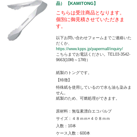
品） 【KAMITONG】
こちらは受注商品となります。
個別に御見積させていただきま
す。
以下お問い合わせフォームまでご連絡いた
だくか、
https://www.kpps.jp/papermall/inquiry/
こちらまでお電話ください。TEL03-3542-
9663(10時～17時）
紙製のトングです。
【特徴】
特殊紙を使用しているので水も油も染みま
せん。
紙製のため、可燃処理ができます。
原材料：無塩素漂白エコパルプ
サイズ：４８ｍｍ×４０８ｍｍ
入数：10本
ケース入数：600本