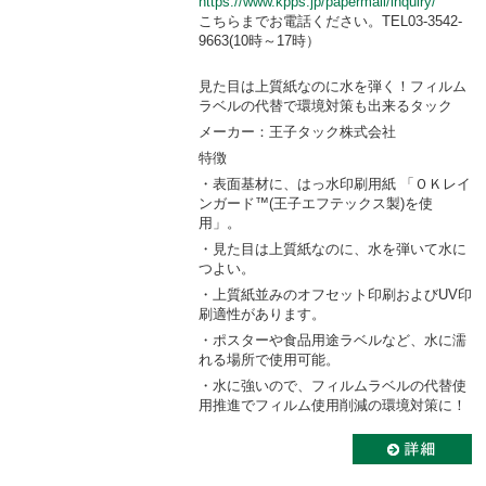
https://www.kpps.jp/papermall/inquiry/
こちらまでお電話ください。TEL03-3542-
9663(10時～17時）
見た目は上質紙なのに水を弾く！フィルム
ラベルの代替で環境対策も出来るタック
メーカー：王子タック株式会社
特徴
・表面基材に、はっ水印刷用紙 「ＯＫレイ
ンガード™(王子エフテックス製)を使
用」。
・見た目は上質紙なのに、水を弾いて水に
つよい。
・上質紙並みのオフセット印刷およびUV印
刷適性があります。
・ポスターや食品用途ラベルなど、水に濡
れる場所で使用可能。
・水に強いので、フィルムラベルの代替使
用推進でフィルム使用削減の環境対策に！