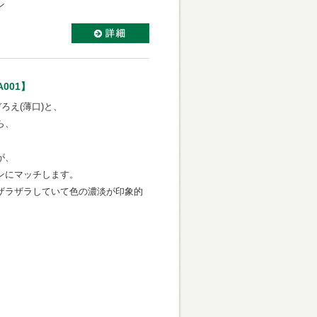
ン
001】
ろえ(薄口)と、
ら、
が、
ンにマッチします。
ザラザラしていて色の濃淡が印象的