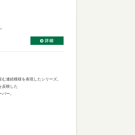
ン
】
、
富む連続模様を表現したシリーズ。
を反映した
ーパー。