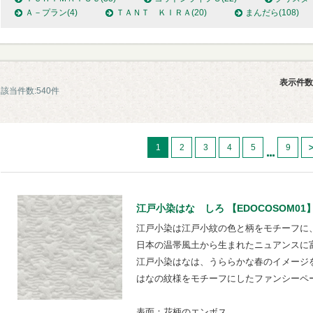
Ａ－プラン
(4)
ＴＡＮＴ ＫＩＲＡ
(20)
まんだら
(108)
表示件数
該当件数:540件
1
2
3
4
5
9
江戸小染はな しろ 【EDOCOSOM01
江戸小染は江戸小紋の色と柄をモチーフに
日本の温帯風土から生まれたニュアンスに
江戸小染はなは、うららかな春のイメージ
はなの紋様をモチーフにしたファンシーペ
表面：花柄のエンボス