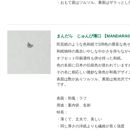
・おもて面はツルツル、裏面はザラっとし
まんだら じゅんぴ薄口 【MANDARA0
民芸紙のような色和紙で108色の豊富な色ぞ
和紙独特の風合いやしなやかさを持ちなが
オフセット印刷適性も併せ持った和紙。
色の名前に日本の伝統色が使われています
その名に相応しい微妙な発色が和風デザイ
表面は艶がありツルツル、裏面は無光沢で
です。
表面：和風・ラフ
用途：案内状、名刺
特長：
・薄くて、丈夫で、美しい
・同じ厚さの洋紙よりも繊維が長く強度