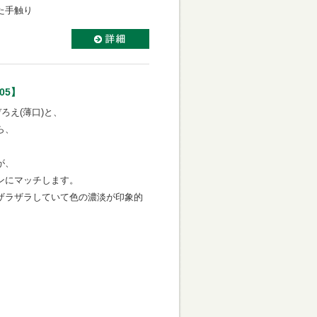
た手触り
05】
ろえ(薄口)と、
ら、
が、
ンにマッチします。
ザラザラしていて色の濃淡が印象的