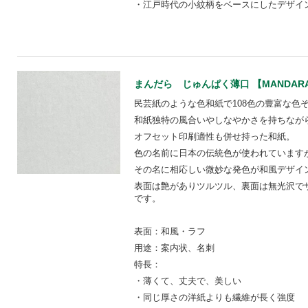
・江戸時代の小紋柄をベースにしたデザイ
まんだら じゅんぱく薄口 【MANDARA
民芸紙のような色和紙で108色の豊富な色ぞ
和紙独特の風合いやしなやかさを持ちなが
オフセット印刷適性も併せ持った和紙。
色の名前に日本の伝統色が使われています
その名に相応しい微妙な発色が和風デザイ
表面は艶がありツルツル、裏面は無光沢で
です。
表面：和風・ラフ
用途：案内状、名刺
特長：
・薄くて、丈夫で、美しい
・同じ厚さの洋紙よりも繊維が長く強度