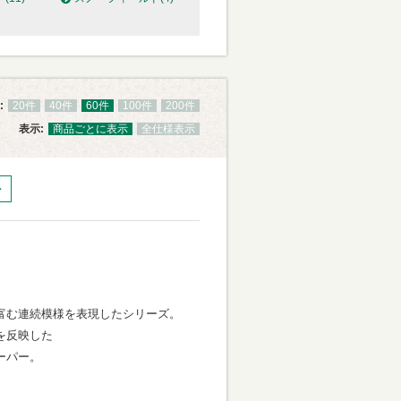
:
20件
40件
60件
100件
200件
表示:
商品ごとに表示
全仕様表示
】
、
富む連続模様を表現したシリーズ。
を反映した
ーパー。