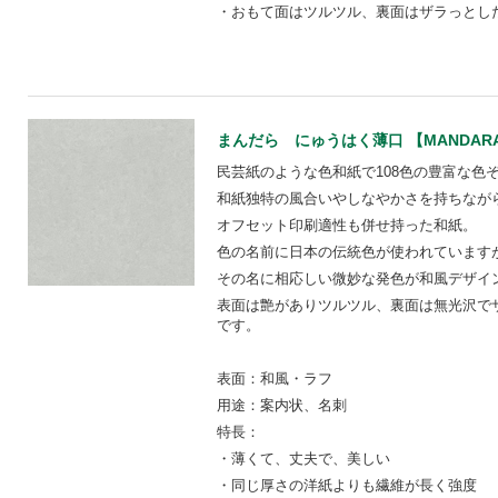
・おもて面はツルツル、裏面はザラっとし
まんだら にゅうはく薄口 【MANDARA
民芸紙のような色和紙で108色の豊富な色ぞ
和紙独特の風合いやしなやかさを持ちなが
オフセット印刷適性も併せ持った和紙。
色の名前に日本の伝統色が使われています
その名に相応しい微妙な発色が和風デザイ
表面は艶がありツルツル、裏面は無光沢で
です。
表面：和風・ラフ
用途：案内状、名刺
特長：
・薄くて、丈夫で、美しい
・同じ厚さの洋紙よりも繊維が長く強度