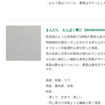
・おもて面はツルツル、裏面はザラっとし
まんだら えんぱく薄口 【MANDARA0
民芸紙のような色和紙で108色の豊富な色ぞ
和紙独特の風合いやしなやかさを持ちなが
オフセット印刷適性も併せ持った和紙。
色の名前に日本の伝統色が使われています
その名に相応しい微妙な発色が和風デザイ
表面は艶がありツルツル、裏面は無光沢で
です。
表面：和風・ラフ
用途：案内状、名刺
特長：
・薄くて、丈夫で、美しい
・同じ厚さの洋紙よりも繊維が長く強度