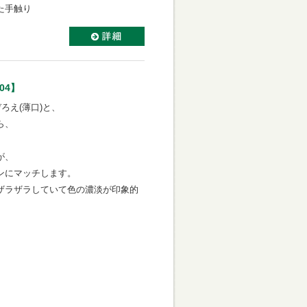
た手触り
04】
ろえ(薄口)と、
ら、
が、
ンにマッチします。
ザラザラしていて色の濃淡が印象的