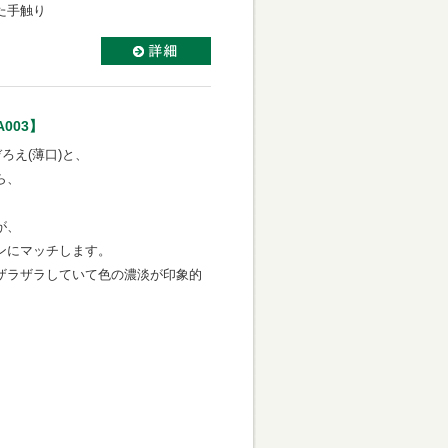
た手触り
003】
ろえ(薄口)と、
ら、
が、
ンにマッチします。
ザラザラしていて色の濃淡が印象的