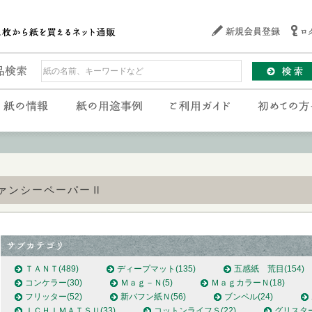
ァンシーペーパーⅡ
ＴＡＮＴ
(489)
ディープマット
(135)
五感紙 荒目
(154)
コンケラー
(30)
Ｍａｇ－Ｎ
(5)
ＭａｇカラーＮ
(18)
フリッター
(52)
新バフン紙Ｎ
(56)
ブンペル
(24)
ＩＣＨＩＭＡＴＳＵ
(33)
コットンライフＳ
(22)
グリスタ