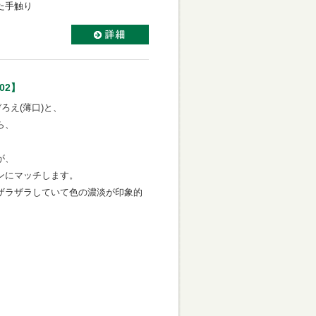
た手触り
02】
ろえ(薄口)と、
ら、
が、
ンにマッチします。
ザラザラしていて色の濃淡が印象的