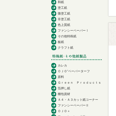
和紙
塗工紙
微塗工紙
非塗工紙
色上質紙
ファンシーペーパーⅠ
その他特殊紙
板紙
クラフト紙
カレカ
ＯＪＯ⁺ペーパーターフ
原料
Ｇｒｅｅｎ Ｐｒｏｄｕｃｔｓ
箔押し紙
梱包資材
Ａ４・Ａ３カット紙コーナー
ファンシーペーパーⅡ
ＯＪＯ＋