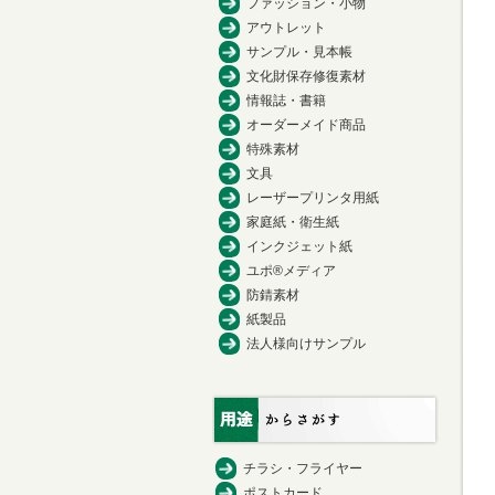
ファッション・小物
アウトレット
サンプル・見本帳
文化財保存修復素材
情報誌・書籍
オーダーメイド商品
特殊素材
文具
レーザープリンタ用紙
家庭紙・衛生紙
インクジェット紙
ユポ®メディア
防錆素材
紙製品
法人様向けサンプル
チラシ・フライヤー
ポストカード