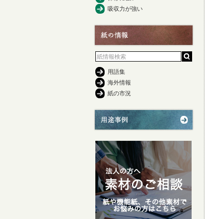
吸収力が強い
用語集
海外情報
紙の市況