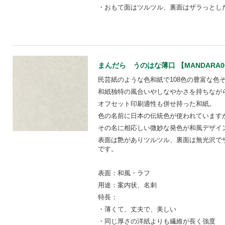
・おもて面はツルツル、裏面はザラっとし
まんだら うのはな薄口 【MANDARA0
民芸紙のような色和紙で108色の豊富な色ぞ
和紙独特の風合いやしなやかさを持ちなが
オフセット印刷適性も併せ持った和紙。
色の名前に日本の伝統色が使われています
その名に相応しい微妙な発色が和風デザイ
表面は艶がありツルツル、裏面は無光沢で
です。
表面：和風・ラフ
用途：案内状、名刺
特長：
・薄くて、丈夫で、美しい
・同じ厚さの洋紙よりも繊維が長く強度