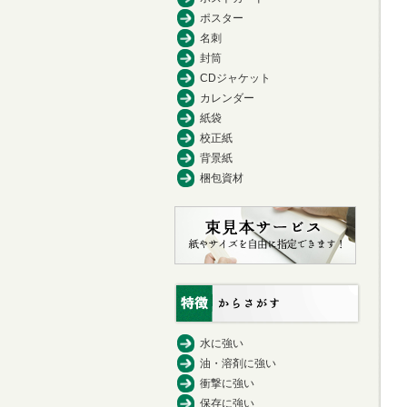
ポスター
名刺
封筒
CDジャケット
カレンダー
紙袋
校正紙
背景紙
梱包資材
水に強い
油・溶剤に強い
衝撃に強い
保存に強い