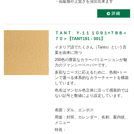
・高級感や上質さを演出出来ます
ＴＡＮＴ Ｙ-１１ １０９１×７８８＜
７０＞【TANT191 - 001】
イタリア語でたくさん（Tanto）という言
葉を由来に持つ
200色の豊富なカラーバリエーションが魅
力のファンシーペーパーです。
多彩なニーズに応えるために、色相×トー
ンで選べる体系的なカラーチャートを構築
しています。
色名はマンセル色立体に沿って感覚的では
ない記号と数値により設定しています。
表面：ダル、エンボス
用途：封筒、カレンダー、名刺、案内状、
メニュー
特長：