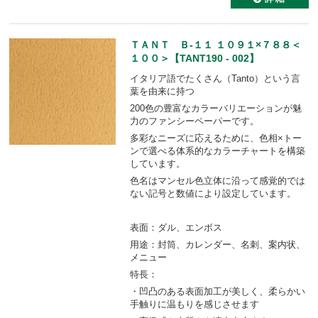
ＴＡＮＴ Ｂ-１１ １０９１×７８８＜
１００＞【TANT190 - 002】
イタリア語でたくさん（Tanto）という言
葉を由来に持つ
200色の豊富なカラーバリエーションが魅
力のファンシーペーパーです。
多彩なニーズに応えるために、色相×トー
ンで選べる体系的なカラーチャートを構築
しています。
色名はマンセル色立体に沿って感覚的では
ない記号と数値により設定しています。
表面：ダル、エンボス
用途：封筒、カレンダー、名刺、案内状、
メニュー
特長：
・凹凸のある表面加工が美しく、柔らかい
手触りに温もりを感じさせます