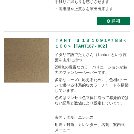
手触りに温もりを感じさせます
・高級感や上質さを演出出来ます
ＴＡＮＴ Ｓ-１３ １０９１×７８８＜
１００＞【TANT187 - 002】
イタリア語でたくさん（Tanto）という言
葉を由来に持つ
200色の豊富なカラーバリエーションが魅
力のファンシーペーパーです。
多彩なニーズに応えるために、色相×トー
ンで選べる体系的なカラーチャートを構築
しています。
色名はマンセル色立体に沿って感覚的では
ない記号と数値により設定しています。
表面：ダル、エンボス
用途：封筒、カレンダー、名刺、案内状、
メニュー