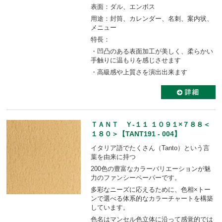
表面：ダル、エンボス
用途：封筒、カレンダー、名刺、案内状、
メニュー
特長：
・凹凸のある表面加工が美しく、柔らかい
手触りに温もりを感じさせます
・高級感や上質さを演出出来ます
ＴＡＮＴ Ｙ-１１ １０９１×７８８＜
１８０＞【TANT191 - 004】
イタリア語でたくさん（Tanto）という言
葉を由来に持つ
200色の豊富なカラーバリエーションが魅
力のファンシーペーパーです。
多彩なニーズに応えるために、色相×トー
ンで選べる体系的なカラーチャートを構築
しています。
色名はマンセル色立体に沿って感覚的では