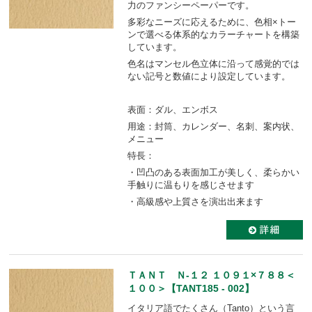
力のファンシーペーパーです。
多彩なニーズに応えるために、色相×トー
ンで選べる体系的なカラーチャートを構築
しています。
色名はマンセル色立体に沿って感覚的では
ない記号と数値により設定しています。
表面：ダル、エンボス
用途：封筒、カレンダー、名刺、案内状、
メニュー
特長：
・凹凸のある表面加工が美しく、柔らかい
手触りに温もりを感じさせます
・高級感や上質さを演出出来ます
ＴＡＮＴ Ｎ-１２ １０９１×７８８＜
１００＞【TANT185 - 002】
イタリア語でたくさん（Tanto）という言