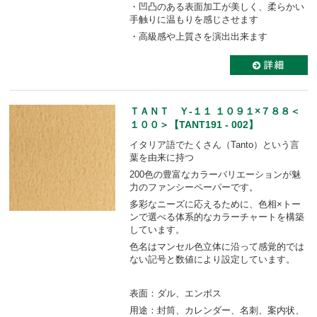
・凹凸のある表面加工が美しく、柔らかい
手触りに温もりを感じさせます
・高級感や上質さを演出出来ます
ＴＡＮＴ Ｙ-１１ １０９１×７８８＜
１００＞【TANT191 - 002】
イタリア語でたくさん（Tanto）という言
葉を由来に持つ
200色の豊富なカラーバリエーションが魅
力のファンシーペーパーです。
多彩なニーズに応えるために、色相×トー
ンで選べる体系的なカラーチャートを構築
しています。
色名はマンセル色立体に沿って感覚的では
ない記号と数値により設定しています。
表面：ダル、エンボス
用途：封筒、カレンダー、名刺、案内状、