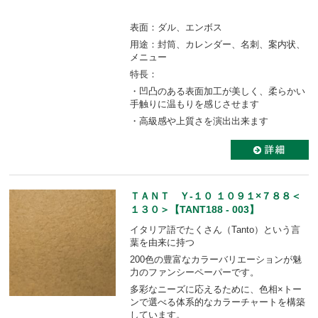
表面：ダル、エンボス
用途：封筒、カレンダー、名刺、案内状、
メニュー
特長：
・凹凸のある表面加工が美しく、柔らかい
手触りに温もりを感じさせます
・高級感や上質さを演出出来ます
ＴＡＮＴ Ｙ-１０ １０９１×７８８＜
１３０＞【TANT188 - 003】
イタリア語でたくさん（Tanto）という言
葉を由来に持つ
200色の豊富なカラーバリエーションが魅
力のファンシーペーパーです。
多彩なニーズに応えるために、色相×トー
ンで選べる体系的なカラーチャートを構築
しています。