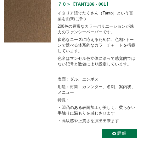
７０＞【TANT186 - 001】
イタリア語でたくさん（Tanto）という言
葉を由来に持つ
200色の豊富なカラーバリエーションが魅
力のファンシーペーパーです。
多彩なニーズに応えるために、色相×トー
ンで選べる体系的なカラーチャートを構築
しています。
色名はマンセル色立体に沿って感覚的では
ない記号と数値により設定しています。
表面：ダル、エンボス
用途：封筒、カレンダー、名刺、案内状、
メニュー
特長：
・凹凸のある表面加工が美しく、柔らかい
手触りに温もりを感じさせます
・高級感や上質さを演出出来ます