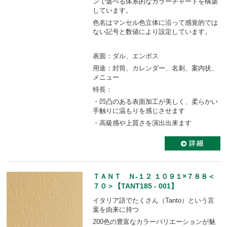
ンで選べる体系的なカラーチャートを構築
しています。
色名はマンセル色立体に沿って感覚的では
ない記号と数値により設定しています。
表面：ダル、エンボス
用途：封筒、カレンダー、名刺、案内状、
メニュー
特長：
・凹凸のある表面加工が美しく、柔らかい
手触りに温もりを感じさせます
・高級感や上質さを演出出来ます
ＴＡＮＴ Ｎ-１２ １０９１×７８８＜
７０＞【TANT185 - 001】
イタリア語でたくさん（Tanto）という言
葉を由来に持つ
200色の豊富なカラーバリエーションが魅