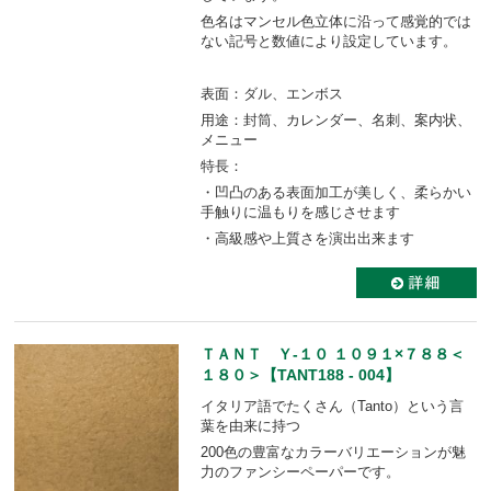
色名はマンセル色立体に沿って感覚的では
ない記号と数値により設定しています。
表面：ダル、エンボス
用途：封筒、カレンダー、名刺、案内状、
メニュー
特長：
・凹凸のある表面加工が美しく、柔らかい
手触りに温もりを感じさせます
・高級感や上質さを演出出来ます
ＴＡＮＴ Ｙ-１０ １０９１×７８８＜
１８０＞【TANT188 - 004】
イタリア語でたくさん（Tanto）という言
葉を由来に持つ
200色の豊富なカラーバリエーションが魅
力のファンシーペーパーです。