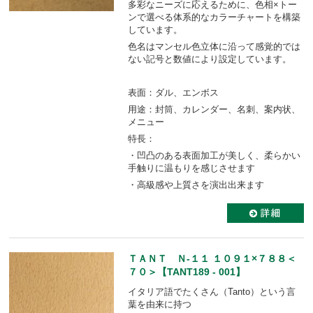
多彩なニーズに応えるために、色相×トー
ンで選べる体系的なカラーチャートを構築
しています。
色名はマンセル色立体に沿って感覚的では
ない記号と数値により設定しています。
表面：ダル、エンボス
用途：封筒、カレンダー、名刺、案内状、
メニュー
特長：
・凹凸のある表面加工が美しく、柔らかい
手触りに温もりを感じさせます
・高級感や上質さを演出出来ます
ＴＡＮＴ Ｎ-１１ １０９１×７８８＜
７０＞【TANT189 - 001】
イタリア語でたくさん（Tanto）という言
葉を由来に持つ