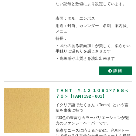
ない記号と数値により設定しています。
表面：ダル、エンボス
用途：封筒、カレンダー、名刺、案内状、
メニュー
特長：
・凹凸のある表面加工が美しく、柔らかい
手触りに温もりを感じさせます
・高級感や上質さを演出出来ます
ＴＡＮＴ Ｙ-１２ １０９１×７８８＜
７０＞【TANT192 - 001】
イタリア語でたくさん（Tanto）という言
葉を由来に持つ
200色の豊富なカラーバリエーションが魅
力のファンシーペーパーです。
多彩なニーズに応えるために、色相×トー
ンで選べる体系的なカラーチャートを構築