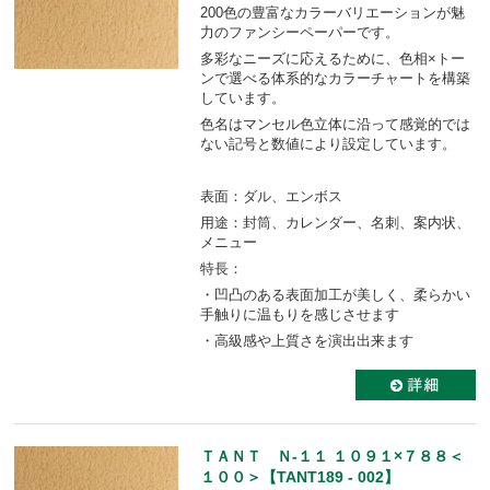
200色の豊富なカラーバリエーションが魅
力のファンシーペーパーです。
多彩なニーズに応えるために、色相×トー
ンで選べる体系的なカラーチャートを構築
しています。
色名はマンセル色立体に沿って感覚的では
ない記号と数値により設定しています。
表面：ダル、エンボス
用途：封筒、カレンダー、名刺、案内状、
メニュー
特長：
・凹凸のある表面加工が美しく、柔らかい
手触りに温もりを感じさせます
・高級感や上質さを演出出来ます
ＴＡＮＴ Ｎ-１１ １０９１×７８８＜
１００＞【TANT189 - 002】