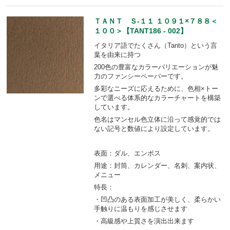
ＴＡＮＴ Ｓ-１１ １０９１×７８８＜
１００＞【TANT186 - 002】
イタリア語でたくさん（Tanto）という言
葉を由来に持つ
200色の豊富なカラーバリエーションが魅
力のファンシーペーパーです。
多彩なニーズに応えるために、色相×トー
ンで選べる体系的なカラーチャートを構築
しています。
色名はマンセル色立体に沿って感覚的では
ない記号と数値により設定しています。
表面：ダル、エンボス
用途：封筒、カレンダー、名刺、案内状、
メニュー
特長：
・凹凸のある表面加工が美しく、柔らかい
手触りに温もりを感じさせます
・高級感や上質さを演出出来ます