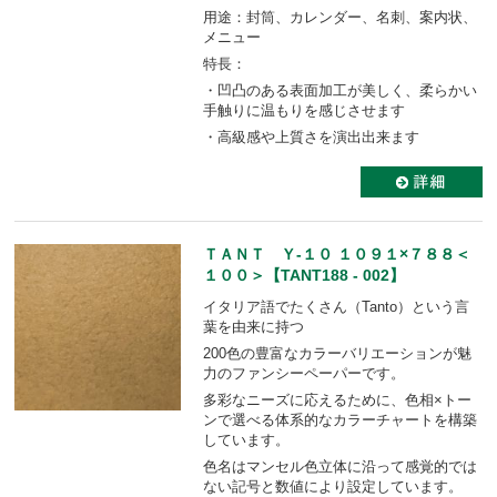
用途：封筒、カレンダー、名刺、案内状、
メニュー
特長：
・凹凸のある表面加工が美しく、柔らかい
手触りに温もりを感じさせます
・高級感や上質さを演出出来ます
ＴＡＮＴ Ｙ-１０ １０９１×７８８＜
１００＞【TANT188 - 002】
イタリア語でたくさん（Tanto）という言
葉を由来に持つ
200色の豊富なカラーバリエーションが魅
力のファンシーペーパーです。
多彩なニーズに応えるために、色相×トー
ンで選べる体系的なカラーチャートを構築
しています。
色名はマンセル色立体に沿って感覚的では
ない記号と数値により設定しています。