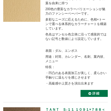
葉を由来に持つ
200色の豊富なカラーバリエーションが魅
力のファンシーペーパーです。
多彩なニーズに応えるために、色相×トー
ンで選べる体系的なカラーチャートを構築
しています。
色名はマンセル色立体に沿って感覚的では
ない記号と数値により設定しています。
表面：ダル、エンボス
用途：封筒、カレンダー、名刺、案内状、
メニュー
特長：
・凹凸のある表面加工が美しく、柔らかい
手触りに温もりを感じさせます
・高級感や上質さを演出出来ます
ＴＡＮＴ Ｓ-１１ １０９１×７８８＜