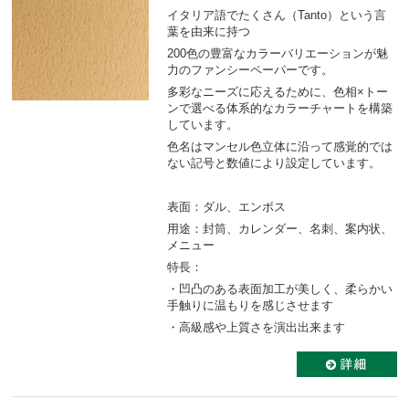
イタリア語でたくさん（Tanto）という言
葉を由来に持つ
200色の豊富なカラーバリエーションが魅
力のファンシーペーパーです。
多彩なニーズに応えるために、色相×トー
ンで選べる体系的なカラーチャートを構築
しています。
色名はマンセル色立体に沿って感覚的では
ない記号と数値により設定しています。
表面：ダル、エンボス
用途：封筒、カレンダー、名刺、案内状、
メニュー
特長：
・凹凸のある表面加工が美しく、柔らかい
手触りに温もりを感じさせます
・高級感や上質さを演出出来ます