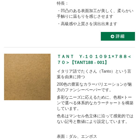
特長：
・凹凸のある表面加工が美しく、柔らかい
手触りに温もりを感じさせます
・高級感や上質さを演出出来ます
ＴＡＮＴ Ｙ-１０ １０９１×７８８＜
７０＞【TANT188 - 001】
イタリア語でたくさん（Tanto）という言
葉を由来に持つ
200色の豊富なカラーバリエーションが魅
力のファンシーペーパーです。
多彩なニーズに応えるために、色相×トー
ンで選べる体系的なカラーチャートを構築
しています。
色名はマンセル色立体に沿って感覚的では
ない記号と数値により設定しています。
表面：ダル、エンボス