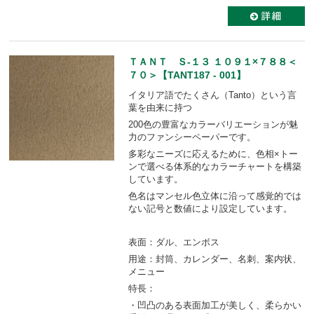
ＴＡＮＴ Ｓ-１３ １０９１×７８８＜
７０＞【TANT187 - 001】
イタリア語でたくさん（Tanto）という言
葉を由来に持つ
200色の豊富なカラーバリエーションが魅
力のファンシーペーパーです。
多彩なニーズに応えるために、色相×トー
ンで選べる体系的なカラーチャートを構築
しています。
色名はマンセル色立体に沿って感覚的では
ない記号と数値により設定しています。
表面：ダル、エンボス
用途：封筒、カレンダー、名刺、案内状、
メニュー
特長：
・凹凸のある表面加工が美しく、柔らかい