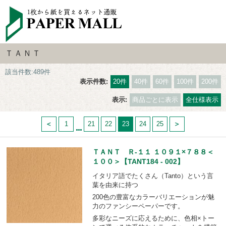
ＴＡＮＴ
該当件数:489件
表示件数:
20件
40件
60件
100件
200件
表示:
商品ごとに表示
全仕様表示
1
21
22
23
24
25
ＴＡＮＴ Ｒ-１１ １０９１×７８８＜
１００＞【TANT184 - 002】
イタリア語でたくさん（Tanto）という言
葉を由来に持つ
200色の豊富なカラーバリエーションが魅
力のファンシーペーパーです。
多彩なニーズに応えるために、色相×トー