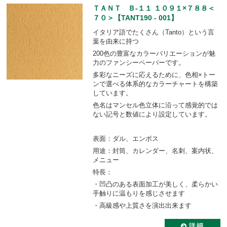
ＴＡＮＴ Ｂ-１１ １０９１×７８８＜
７０＞【TANT190 - 001】
イタリア語でたくさん（Tanto）という言
葉を由来に持つ
200色の豊富なカラーバリエーションが魅
力のファンシーペーパーです。
多彩なニーズに応えるために、色相×トー
ンで選べる体系的なカラーチャートを構築
しています。
色名はマンセル色立体に沿って感覚的では
ない記号と数値により設定しています。
表面：ダル、エンボス
用途：封筒、カレンダー、名刺、案内状、
メニュー
特長：
・凹凸のある表面加工が美しく、柔らかい
手触りに温もりを感じさせます
・高級感や上質さを演出出来ます