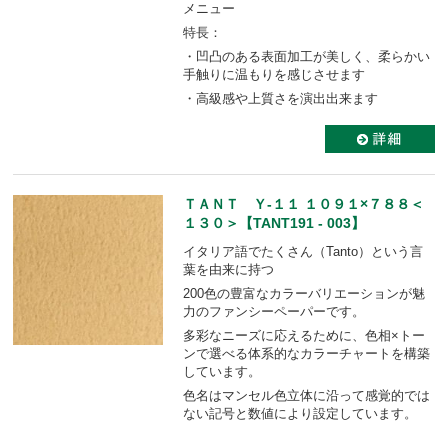
メニュー
特長：
・凹凸のある表面加工が美しく、柔らかい
手触りに温もりを感じさせます
・高級感や上質さを演出出来ます
ＴＡＮＴ Ｙ-１１ １０９１×７８８＜
１３０＞【TANT191 - 003】
イタリア語でたくさん（Tanto）という言
葉を由来に持つ
200色の豊富なカラーバリエーションが魅
力のファンシーペーパーです。
多彩なニーズに応えるために、色相×トー
ンで選べる体系的なカラーチャートを構築
しています。
色名はマンセル色立体に沿って感覚的では
ない記号と数値により設定しています。