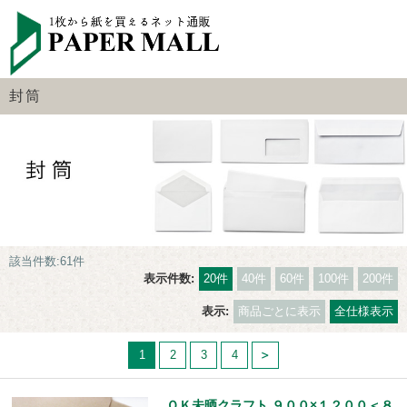
封筒
該当件数:61件
表示件数:
20件
40件
60件
100件
200件
表示:
商品ごとに表示
全仕様表示
1
2
3
4
ＯＫ未晒クラフト ９００×１２００＜８