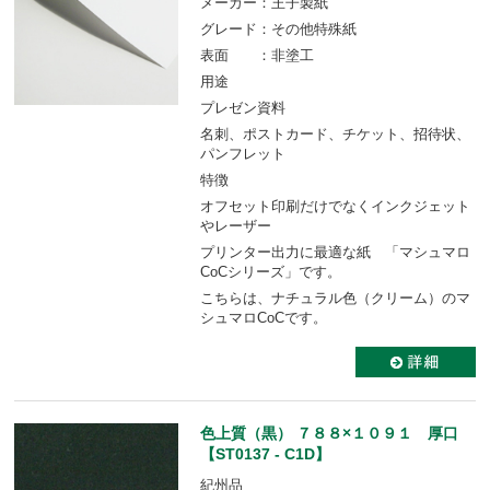
メーカー：王子製紙
グレード：その他特殊紙
表面 ：非塗工
用途
プレゼン資料
名刺、ポストカード、チケット、招待状、
パンフレット
特徴
オフセット印刷だけでなくインクジェット
やレーザー
プリンター出力に最適な紙 「マシュマロ
CoCシリーズ」です。
こちらは、ナチュラル色（クリーム）のマ
シュマロCoCです。
色上質（黒） ７８８×１０９１ 厚口
【ST0137 - C1D】
紀州品