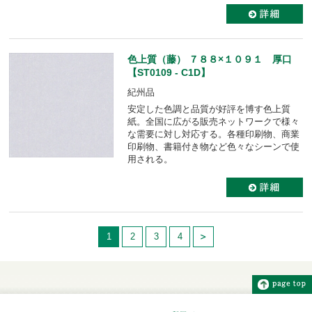
色上質（藤） ７８８×１０９１ 厚口
【ST0109 - C1D】
紀州品
安定した色調と品質が好評を博す色上質
紙。全国に広がる販売ネットワークで様々
な需要に対し対応する。各種印刷物、商業
印刷物、書籍付き物など色々なシーンで使
用される。
1
2
3
4