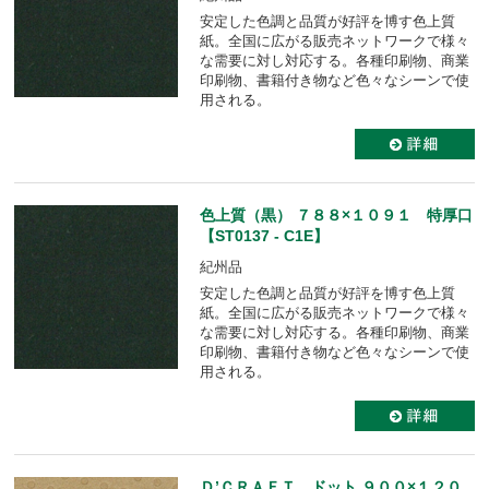
安定した色調と品質が好評を博す色上質
紙。全国に広がる販売ネットワークで様々
な需要に対し対応する。各種印刷物、商業
印刷物、書籍付き物など色々なシーンで使
用される。
色上質（黒） ７８８×１０９１ 特厚口
【ST0137 - C1E】
紀州品
安定した色調と品質が好評を博す色上質
紙。全国に広がる販売ネットワークで様々
な需要に対し対応する。各種印刷物、商業
印刷物、書籍付き物など色々なシーンで使
用される。
Ｄ’ＣＲＡＦＴ ドット ９００×１２０