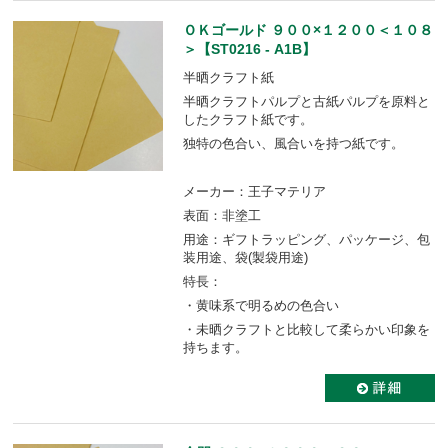
ＯＫゴールド ９００×１２００＜１０８
＞【ST0216 - A1B】
半晒クラフト紙
半晒クラフトパルプと古紙パルプを原料と
したクラフト紙です。
独特の色合い、風合いを持つ紙です。
メーカー：王子マテリア
表面：非塗工
用途：ギフトラッピング、パッケージ、包
装用途、袋(製袋用途)
特長：
・黄味系で明るめの色合い
・未晒クラフトと比較して柔らかい印象を
持ちます。