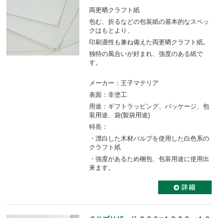
両更晒クラフト紙
包む、折るなどの包装紙の基本的なスペッ
クはもとより、
印刷適性も兼ね備えた両更晒クラフト紙。
独特の風合いが好まれ、強度のある紙で
す。
メーカー：王子マテリア
表面：非塗工
用途：ギフトラッピング、パッケージ、包
装用途、袋(製袋用途)
特長：
・漂白した木材パルプを使用した白色系の
クラフト紙
・強度があるため梱包、包装用途に使用出
来ます。