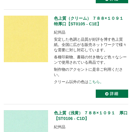
色上質（クリーム） ７８８×１０９１
特厚口【ST0105 - C1E】
紀州品
安定した色調と品質が好評を博す色上質
紙。全国に広がる販売ネットワークで様々
な需要に対し対応しています。
各種印刷物、書籍の付き物など色々なシー
ンで使用されている商品です。
制作物のアクセントに是非ご利用くださ
い。
クリーム以外の色は
こちら。
色上質（浅黄） ７８８×１０９１ 厚口
【ST0106 - C1D】
紀州品