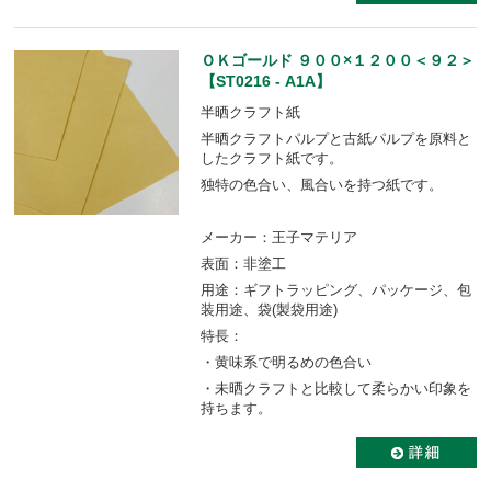
ＯＫゴールド ９００×１２００＜９２＞
【ST0216 - A1A】
半晒クラフト紙
半晒クラフトパルプと古紙パルプを原料と
したクラフト紙です。
独特の色合い、風合いを持つ紙です。
メーカー：王子マテリア
表面：非塗工
用途：ギフトラッピング、パッケージ、包
装用途、袋(製袋用途)
特長：
・黄味系で明るめの色合い
・未晒クラフトと比較して柔らかい印象を
持ちます。