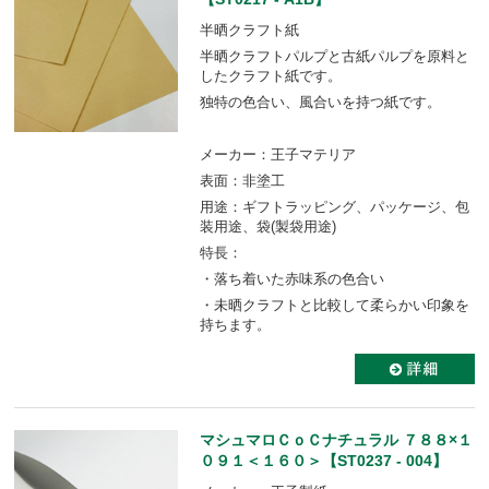
半晒クラフト紙
半晒クラフトパルプと古紙パルプを原料と
したクラフト紙です。
独特の色合い、風合いを持つ紙です。
メーカー：王子マテリア
表面：非塗工
用途：ギフトラッピング、パッケージ、包
装用途、袋(製袋用途)
特長：
・落ち着いた赤味系の色合い
・未晒クラフトと比較して柔らかい印象を
持ちます。
マシュマロＣｏＣナチュラル ７８８×１
０９１＜１６０＞【ST0237 - 004】