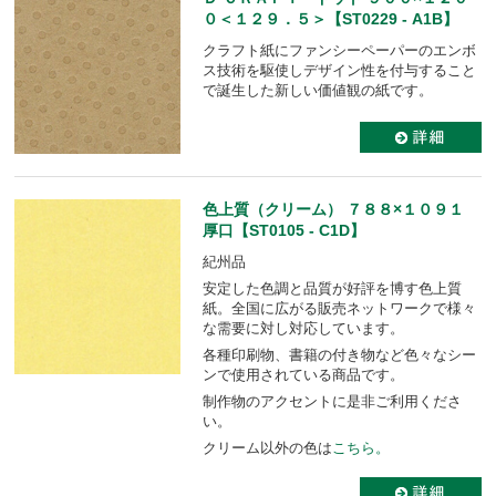
０＜１２９．５＞【ST0229 - A1B】
クラフト紙にファンシーペーパーのエンボ
ス技術を駆使しデザイン性を付与すること
で誕生した新しい価値観の紙です。
色上質（クリーム） ７８８×１０９１
厚口【ST0105 - C1D】
紀州品
安定した色調と品質が好評を博す色上質
紙。全国に広がる販売ネットワークで様々
な需要に対し対応しています。
各種印刷物、書籍の付き物など色々なシー
ンで使用されている商品です。
制作物のアクセントに是非ご利用くださ
い。
クリーム以外の色は
こちら。