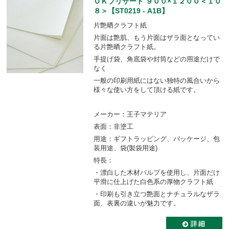
ＯＫブリザード ９００×１２００＜１０
８＞【ST0219 - A1B】
片艶晒クラフト紙
片面は艶肌、もう片面はザラ面となってい
る片艶晒クラフト紙。
手提げ袋、角底袋や封筒などの用途だけで
なく
一般の印刷用紙にはない独特の風合いから
様々な使い方をして頂ける紙です。
メーカー：王子マテリア
表面：非塗工
用途：ギフトラッピング、パッケージ、包
装用途、袋(製袋用途)
特長：
・漂白した木材パルプを使用し、片面だけ
平滑に仕上げた白色系の厚物クラフト紙
・印刷も引き立つ艶面とナチュラルなザラ
面、表裏の違いが魅力です。