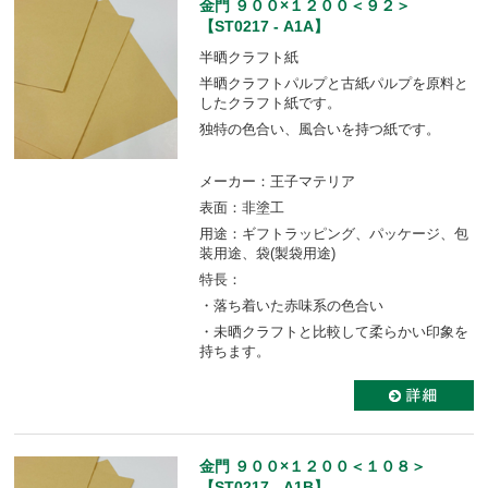
金門 ９００×１２００＜９２＞
【ST0217 - A1A】
半晒クラフト紙
半晒クラフトパルプと古紙パルプを原料と
したクラフト紙です。
独特の色合い、風合いを持つ紙です。
メーカー：王子マテリア
表面：非塗工
用途：ギフトラッピング、パッケージ、包
装用途、袋(製袋用途)
特長：
・落ち着いた赤味系の色合い
・未晒クラフトと比較して柔らかい印象を
持ちます。
金門 ９００×１２００＜１０８＞
【ST0217 - A1B】