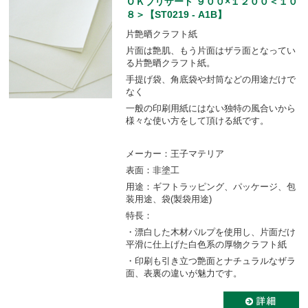
ＯＫブリザード ９００×１２００＜１０
８＞【ST0219 - A1B】
片艶晒クラフト紙
片面は艶肌、もう片面はザラ面となってい
る片艶晒クラフト紙。
手提げ袋、角底袋や封筒などの用途だけで
なく
一般の印刷用紙にはない独特の風合いから
様々な使い方をして頂ける紙です。
メーカー：王子マテリア
表面：非塗工
用途：ギフトラッピング、パッケージ、包
装用途、袋(製袋用途)
特長：
・漂白した木材パルプを使用し、片面だけ
平滑に仕上げた白色系の厚物クラフト紙
・印刷も引き立つ艶面とナチュラルなザラ
面、表裏の違いが魅力です。