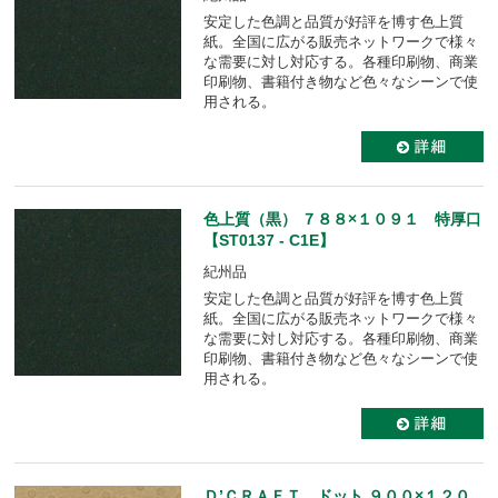
安定した色調と品質が好評を博す色上質
紙。全国に広がる販売ネットワークで様々
な需要に対し対応する。各種印刷物、商業
印刷物、書籍付き物など色々なシーンで使
用される。
色上質（黒） ７８８×１０９１ 特厚口
【ST0137 - C1E】
紀州品
安定した色調と品質が好評を博す色上質
紙。全国に広がる販売ネットワークで様々
な需要に対し対応する。各種印刷物、商業
印刷物、書籍付き物など色々なシーンで使
用される。
Ｄ’ＣＲＡＦＴ ドット ９００×１２０