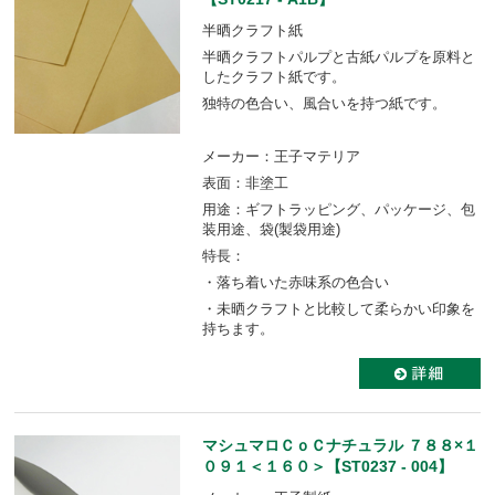
半晒クラフト紙
半晒クラフトパルプと古紙パルプを原料と
したクラフト紙です。
独特の色合い、風合いを持つ紙です。
メーカー：王子マテリア
表面：非塗工
用途：ギフトラッピング、パッケージ、包
装用途、袋(製袋用途)
特長：
・落ち着いた赤味系の色合い
・未晒クラフトと比較して柔らかい印象を
持ちます。
マシュマロＣｏＣナチュラル ７８８×１
０９１＜１６０＞【ST0237 - 004】