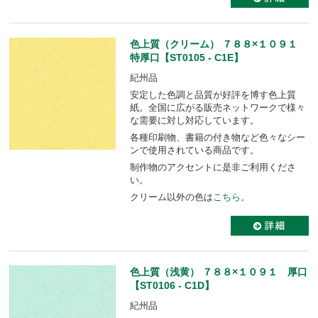
色上質（クリーム） ７８８×１０９１
特厚口【ST0105 - C1E】
紀州品
安定した色調と品質が好評を博す色上質
紙。全国に広がる販売ネットワークで様々
な需要に対し対応しています。
各種印刷物、書籍の付き物など色々なシー
ンで使用されている商品です。
制作物のアクセントに是非ご利用くださ
い。
クリーム以外の色は
こちら。
色上質（浅黄） ７８８×１０９１ 厚口
【ST0106 - C1D】
紀州品