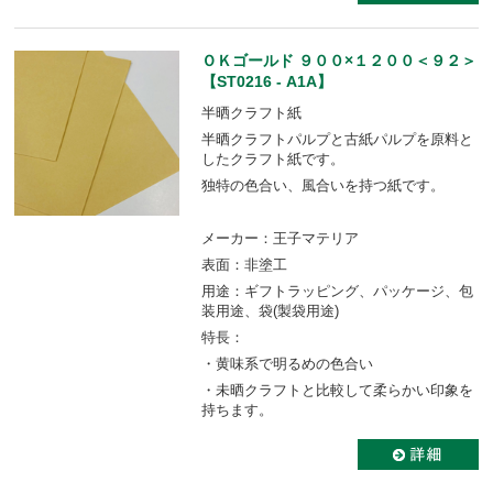
ＯＫゴールド ９００×１２００＜９２＞
【ST0216 - A1A】
半晒クラフト紙
半晒クラフトパルプと古紙パルプを原料と
したクラフト紙です。
独特の色合い、風合いを持つ紙です。
メーカー：王子マテリア
表面：非塗工
用途：ギフトラッピング、パッケージ、包
装用途、袋(製袋用途)
特長：
・黄味系で明るめの色合い
・未晒クラフトと比較して柔らかい印象を
持ちます。