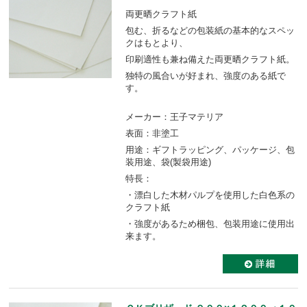
両更晒クラフト紙
包む、折るなどの包装紙の基本的なスペッ
クはもとより、
印刷適性も兼ね備えた両更晒クラフト紙。
独特の風合いが好まれ、強度のある紙で
す。
メーカー：王子マテリア
表面：非塗工
用途：ギフトラッピング、パッケージ、包
装用途、袋(製袋用途)
特長：
・漂白した木材パルプを使用した白色系の
クラフト紙
・強度があるため梱包、包装用途に使用出
来ます。