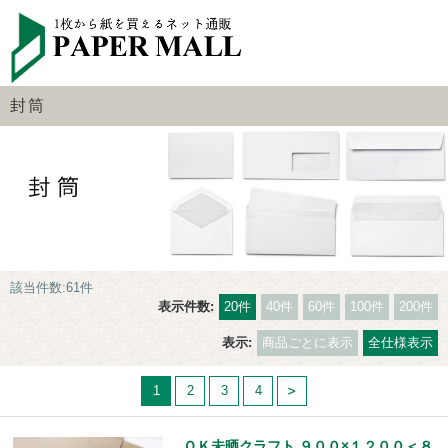
封筒
該当件数:61件
表示件数:
20件
40件
60件
100件
200件
表示:
商品ごとに表示
全仕様表示
1
2
3
4
ＯＫ未晒クラフト ９００×１２００＜８