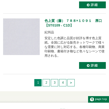
色上質（藤） ７８８×１０９１ 厚口
【ST0109 - C1D】
紀州品
安定した色調と品質が好評を博す色上質
紙。全国に広がる販売ネットワークで様々
な需要に対し対応する。各種印刷物、商業
印刷物、書籍付き物など色々なシーンで使
用される。
1
2
3
4