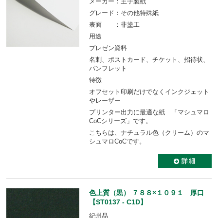
メーカー：王子製紙
グレード：その他特殊紙
表面 ：非塗工
用途
プレゼン資料
名刺、ポストカード、チケット、招待状、
パンフレット
特徴
オフセット印刷だけでなくインクジェット
やレーザー
プリンター出力に最適な紙 「マシュマロ
CoCシリーズ」です。
こちらは、ナチュラル色（クリーム）のマ
シュマロCoCです。
色上質（黒） ７８８×１０９１ 厚口
【ST0137 - C1D】
紀州品