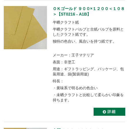
ＯＫゴールド ９００×１２００＜１０８
＞【ST0216 - A1B】
半晒クラフト紙
半晒クラフトパルプと古紙パルプを原料と
したクラフト紙です。
独特の色合い、風合いを持つ紙です。
メーカー：王子マテリア
表面：非塗工
用途：ギフトラッピング、パッケージ、包
装用途、袋(製袋用途)
特長：
・黄味系で明るめの色合い
・未晒クラフトと比較して柔らかい印象を
持ちます。