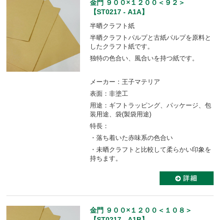
金門 ９００×１２００＜９２＞
【ST0217 - A1A】
半晒クラフト紙
半晒クラフトパルプと古紙パルプを原料と
したクラフト紙です。
独特の色合い、風合いを持つ紙です。
メーカー：王子マテリア
表面：非塗工
用途：ギフトラッピング、パッケージ、包
装用途、袋(製袋用途)
特長：
・落ち着いた赤味系の色合い
・未晒クラフトと比較して柔らかい印象を
持ちます。
金門 ９００×１２００＜１０８＞
【ST0217 - A1B】