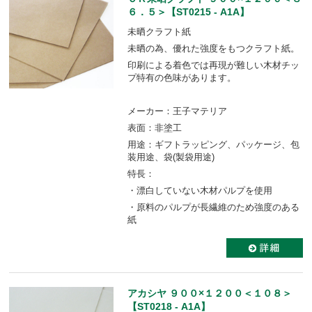
６．５＞【ST0215 - A1A】
未晒クラフト紙
未晒の為、優れた強度をもつクラフト紙。
印刷による着色では再現が難しい木材チッ
プ特有の色味があります。
メーカー：王子マテリア
表面：非塗工
用途：ギフトラッピング、パッケージ、包
装用途、袋(製袋用途)
特長：
・漂白していない木材パルプを使用
・原料のパルプが長繊維のため強度のある
紙
アカシヤ ９００×１２００＜１０８＞
【ST0218 - A1A】