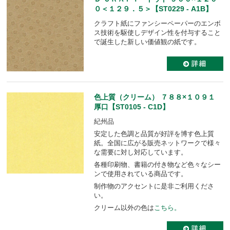
０＜１２９．５＞【ST0229 - A1B】
クラフト紙にファンシーペーパーのエンボ
ス技術を駆使しデザイン性を付与すること
で誕生した新しい価値観の紙です。
色上質（クリーム） ７８８×１０９１
厚口【ST0105 - C1D】
紀州品
安定した色調と品質が好評を博す色上質
紙。全国に広がる販売ネットワークで様々
な需要に対し対応しています。
各種印刷物、書籍の付き物など色々なシー
ンで使用されている商品です。
制作物のアクセントに是非ご利用くださ
い。
クリーム以外の色は
こちら。