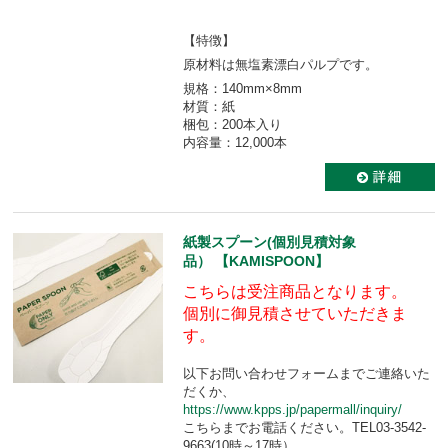
【特徴】
原材料は無塩素漂白パルプです。
規格：140mm×8mm
材質：紙
梱包：200本入り
内容量：12,000本
紙製スプーン(個別見積対象
品） 【KAMISPOON】
こちらは受注商品となります。
個別に御見積させていただきま
す。
以下お問い合わせフォームまでご連絡いた
だくか、
https://www.kpps.jp/papermall/inquiry/
こちらまでお電話ください。TEL03-3542-
9663(10時～17時）