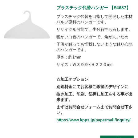
プラスチック代替ハンガー 【S4687】
プラスチック代替を目指して開発した木材
パルプ原料のハンガーです。
リサイクル可能で、生分解性も有します。
暖かい白色のハンガーで、角が丸いため
子供が触っても怪我しないような触り心地
のハンガーです。
厚さ：約1mm
サイズ：Ｗ３９９×Ｈ２２０mm
☆加工オプション
別途料金にてお客様ご希望のデザインに
抜き加工、印刷、箔押し加工をする事が出
来ます。
まずはお問合せフォームまでお問合せ下さ
い。
https://www.kpps.jp/papermall/inquiry/