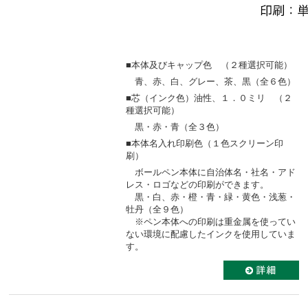
■本体及びキャップ色 （２種選択可能）
青、赤、白、グレー、茶、黒（全６色）
■芯（インク色）油性、１．０ミリ （２
種選択可能）
黒・赤・青（全３色）
■本体名入れ印刷色（１色スクリーン印
刷）
ボールペン本体に自治体名・社名・アド
レス・ロゴなどの印刷ができます。
黒・白、赤・橙・青・緑・黄色・浅葱・
牡丹（全９色）
※ペン本体への印刷は重金属を使ってい
ない環境に配慮したインクを使用していま
す。