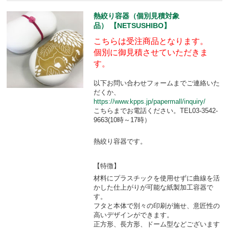
熱絞り容器（個別見積対象
品） 【NETSUSHIBO】
こちらは受注商品となります。
個別に御見積させていただきま
す。
以下お問い合わせフォームまでご連絡いた
だくか、
https://www.kpps.jp/papermall/inquiry/
こちらまでお電話ください。TEL03-3542-
9663(10時～17時）
熱絞り容器です。
【特徴】
材料にプラスチックを使用せずに曲線を活
かした仕上がりが可能な紙製加工容器で
す。
フタと本体で別々の印刷が施せ、意匠性の
高いデザインができます。
正方形、長方形、ドーム型などございます