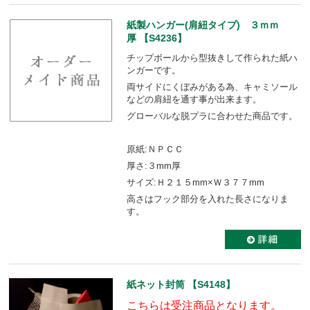
紙製ハンガー(肩紐タイプ) ３ｍｍ
厚 【S4236】
チップボールから型抜きして作られた紙ハ
ンガーです。
両サイドにくぼみがある為、キャミソール
などの肩紐を通す事が出来ます。
グローバルな脱プラに合わせた商品です。
原紙:ＮＰＣＣ
厚さ:３mm厚
サイズ:Ｈ２１５mm×Ｗ３７７mm
高さはフック部分を入れた長さになりま
す。
紙ネット封筒 【S4148】
こちらは受注商品となります。