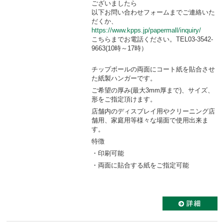
ございましたら
以下お問い合わせフォームまでご連絡いた
だくか、
https://www.kpps.jp/papermall/inquiry/
こちらまでお電話ください。TEL03-3542-
9663(10時～17時）
チップボールの両面にコート紙を貼合させ
た紙製ハンガーです。
ご希望の厚み(最大3mm厚まで)、サイズ、
形をご指定頂けます。
店舗内のディスプレイ用やクリーニング店
舗用、家庭用等様々な場面で使用出来ま
す。
特徴
・印刷可能
・両面に貼合する紙をご指定可能