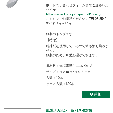
以下お問い合わせフォームまでご連絡いた
だくか、
https://www.kpps.jp/papermall/inquiry/
こちらまでお電話ください。TEL03-3542-
9663(10時～17時）
紙製のトングです。
【特徴】
特殊紙を使用しているので水も油も染みま
せん。
紙製のため、可燃処理ができます。
原材料：無塩素漂白エコパルプ
サイズ：４８ｍｍ×４０８ｍｍ
入数：10本
ケース入数：600本
紙製メガホン（個別見積対象