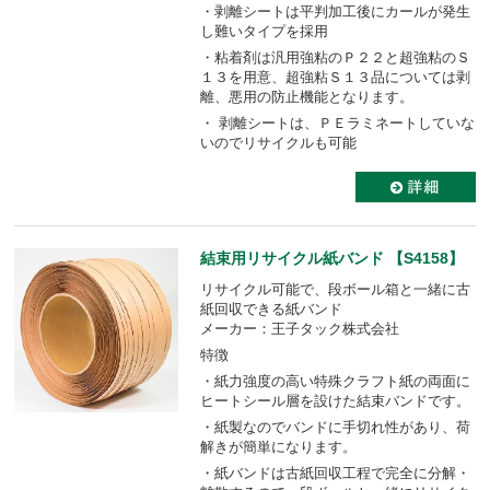
・剥離シートは平判加工後にカールが発生
し難いタイプを採用
・粘着剤は汎用強粘のＰ２２と超強粘のＳ
１３を用意、超強粘Ｓ１３品については剥
離、悪用の防止機能となります。
・ 剥離シートは、ＰＥラミネートしていな
いのでリサイクルも可能
結束用リサイクル紙バンド 【S4158】
リサイクル可能で、段ボール箱と一緒に古
紙回収できる紙バンド
メーカー：王子タック株式会社
特徴
・紙力強度の高い特殊クラフト紙の両面に
ヒートシール層を設けた結束バンドです。
・紙製なのでバンドに手切れ性があり、荷
解きが簡単になります。
・紙バンドは古紙回収工程で完全に分解・