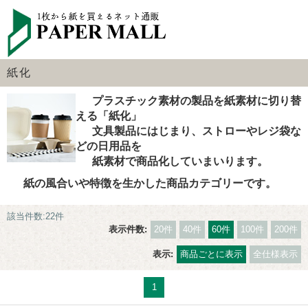
紙化
プラスチック素材の製品を紙素材に切り替
える「紙化」
文具製品にはじまり、ストローやレジ袋な
どの日用品を
紙素材で商品化していまいります。
紙の風合いや特徴を生かした商品カテゴリーです。
該当件数:22件
表示件数:
20件
40件
60件
100件
200件
表示:
商品ごとに表示
全仕様表示
1