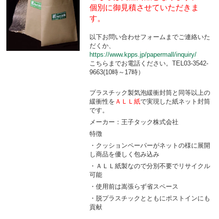
個別に御見積させていただきま
す。
以下お問い合わせフォームまでご連絡いた
だくか、
https://www.kpps.jp/papermall/inquiry/
こちらまでお電話ください。TEL03-3542-
9663(10時～17時）
プラスチック製気泡緩衝封筒と同等以上の
緩衝性を
ＡＬＬ紙
で実現した紙ネット封筒
です。
メーカー：王子タック株式会社
特徴
・クッションペーパーがネットの様に展開
し商品を優しく包み込み
・ＡＬＬ紙製なので分別不要でリサイクル
可能
・使用前は嵩張らず省スペース
・脱プラスチックとともにポストインにも
貢献