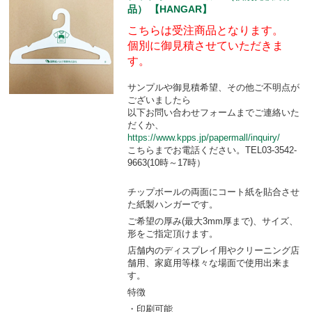
品） 【HANGAR】
こちらは受注商品となります。
個別に御見積させていただきま
す。
サンプルや御見積希望、その他ご不明点が
ございましたら
以下お問い合わせフォームまでご連絡いた
だくか、
https://www.kpps.jp/papermall/inquiry/
こちらまでお電話ください。TEL03-3542-
9663(10時～17時）
チップボールの両面にコート紙を貼合させ
た紙製ハンガーです。
ご希望の厚み(最大3mm厚まで)、サイズ、
形をご指定頂けます。
店舗内のディスプレイ用やクリーニング店
舗用、家庭用等様々な場面で使用出来ま
す。
特徴
・印刷可能