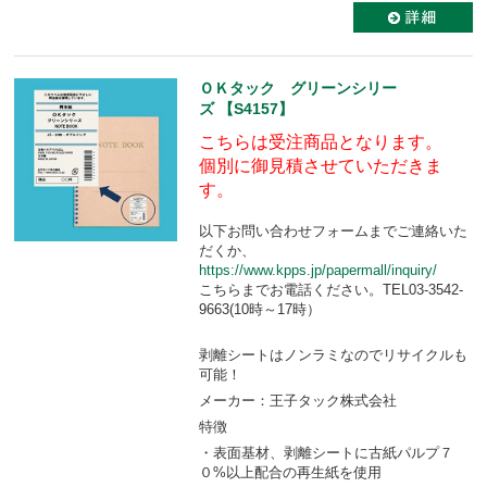
ＯＫタック グリーンシリー
ズ 【S4157】
こちらは受注商品となります。
個別に御見積させていただきま
す。
以下お問い合わせフォームまでご連絡いた
だくか、
https://www.kpps.jp/papermall/inquiry/
こちらまでお電話ください。TEL03-3542-
9663(10時～17時）
剥離シートはノンラミなのでリサイクルも
可能！
メーカー：王子タック株式会社
特徴
・表面基材、剥離シートに古紙パルプ７
０%以上配合の再生紙を使用