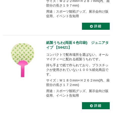
サイズ：Ｗ２２２mm×Ｈ２８７mm(内、扇
部分の長さ１９７mm)
用途：スポーツ観戦グッズ、展示会向け販
促用、イベント告知用
紙製うちわ(両面４色印刷) ジュニアタ
イプ 【S4421】
コンパクトで配布場所を選ばない、オール
マイティーに配れる紙製うちわです。
持ち手まで紙で作られており、プラスチッ
クが使用されていない１００％紙化商品で
す。
サイズ：Ｗ１８０mm×Ｈ２６２mm(内、扇
部分の長さ１７２mm)
用途：スポーツ観戦グッズ、展示会向け販
促用、イベント告知用